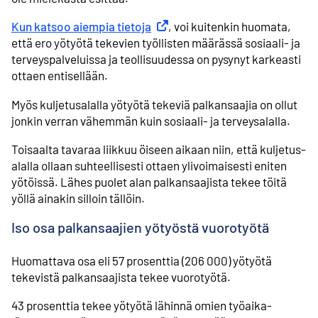
Kun katsoo aiempia tietoja
Ulkoinen linkki
, voi kuitenkin huomata,
että ero yötyötä tekevien työllisten määrässä sosiaali- ja
terveys­palveluissa ja teollisuudessa on pysynyt karkeasti
ottaen entisellään.
Myös kuljetusalalla yötyötä tekeviä palkansaajia on ollut
jonkin verran vähemmän kuin sosiaali- ja terveysalalla.
Toisaalta tavaraa liikkuu öiseen aikaan niin, että kuljetus­
alalla ollaan suhteellisesti ottaen ylivoimaisesti eniten
yötöissä. Lähes puolet alan palkansaajista tekee töitä
yöllä ainakin silloin tällöin.
Iso osa palkansaajien yötyöstä vuorotyötä
Huomattava osa eli 57 prosenttia (206 000) yötyötä
tekevistä palkansaajista tekee vuorotyötä.
43 prosenttia tekee yötyötä lähinnä omien työaika­