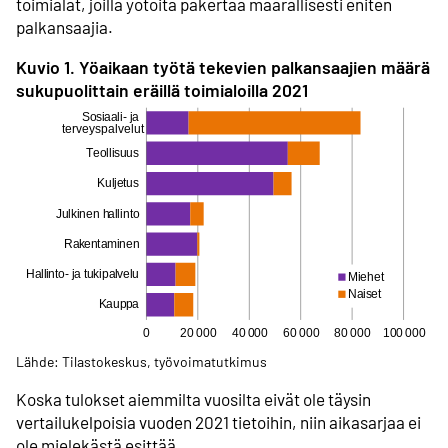
toimialat, joilla yötöitä pakertaa määrällisesti eniten
palkansaajia.
Kuvio 1. Yöaikaan työtä tekevien palkansaajien määrä
sukupuolittain eräillä toimialoilla 2021
Lähde: Tilastokeskus, työvoimatutkimus
Koska tulokset aiemmilta vuosilta eivät ole täysin
vertailu­kelpoisia vuoden 2021 tietoihin, niin aikasarjaa ei
ole mielekästä esittää.