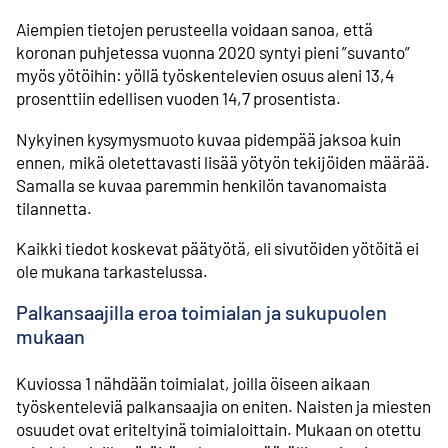
Aiempien tietojen perusteella voidaan sanoa, että
koronan puhjetessa vuonna 2020 syntyi pieni ”suvanto”
myös yötöihin: yöllä työskentelevien osuus aleni 13,4
prosenttiin edellisen vuoden 14,7 prosentista.
Nykyinen kysymysmuoto kuvaa pidempää jaksoa kuin
ennen, mikä oletettavasti lisää yötyön tekijöiden määrää.
Samalla se kuvaa paremmin henkilön tavanomaista
tilannetta.
Kaikki tiedot koskevat päätyötä, eli sivutöiden yötöitä ei
ole mukana tarkastelussa.
Palkansaajilla eroa toimialan ja sukupuolen
mukaan
Kuviossa 1 nähdään toimialat, joilla öiseen aikaan
työskenteleviä palkansaajia on eniten. Naisten ja miesten
osuudet ovat eriteltyinä toimialoittain. Mukaan on otettu