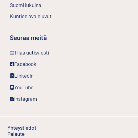
Suomi lukuina
Kuntien avainluvut
Seuraa meitä
Ulkoinen linkki
Tilaa uutisviesti
Ulkoinen linkki
Facebook
Ulkoinen linkki
LinkedIn
Ulkoinen linkki
YouTube
Ulkoinen linkki
Instagram
Yhteystiedot
Palaute
Ulkoinen linkki