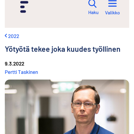
i
r
Haku
Valikko
r
y
s
i
2022
s
ä
Yötyötä tekee joka kuudes työllinen
l
t
ö
9.3.2022
ö
Pertti Taskinen
n