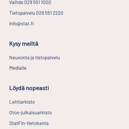
Vaihde
029 551 1000
Tietopalvelu
029 551 2220
info@stat.fi
Kysy meiltä
Neuvonta ja tietopalvelu
Medialle
Löydä nopeasti
Lehtiarkisto
Ulkoinen linkki
Otos-julkaisuarkisto
Ulkoinen linkki
StatFin-tietokanta
Ulkoinen linkki