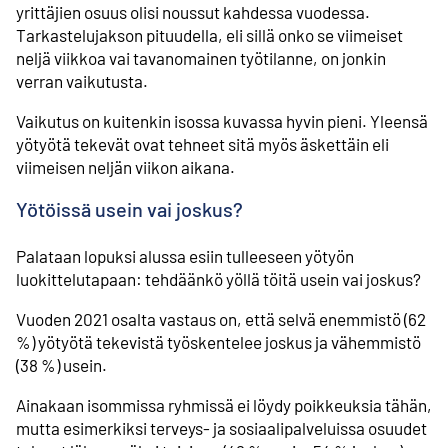
yrittäjien osuus olisi noussut kahdessa vuodessa.
Tarkastelujakson pituudella, eli sillä onko se viimeiset
neljä viikkoa vai tavanomainen työtilanne, on jonkin
verran vaikutusta.
Vaikutus on kuitenkin isossa kuvassa hyvin pieni. Yleensä
yötyötä tekevät ovat tehneet sitä myös äskettäin eli
viimeisen neljän viikon aikana.
Yötöissä usein vai joskus?
Palataan lopuksi alussa esiin tulleeseen yötyön
luokittelutapaan: tehdäänkö yöllä töitä usein vai joskus?
Vuoden 2021 osalta vastaus on, että selvä enemmistö (62
%) yötyötä tekevistä työskentelee joskus ja vähemmistö
(38 %) usein.
Ainakaan isommissa ryhmissä ei löydy poikkeuksia tähän,
mutta esimerkiksi terveys- ja sosiaalipalveluissa osuudet