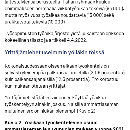
järjestelyjensä perusteella. Tähän ryhmään kuuluu
enimmäkseen normaalia viikko­työaikaa tekeviä (93 000),
mutta myös vuosi­työaikaa noudattavia (13 000) sekä
urakkatyötä tekeviä (10 000).
Työsopimusten työaika­järjestelyistä julkaistaan erikseen
kokeellinen tilasto ja artikkeli 4.4.2022.
Yrittäjämiehet useimmin yölläkin töissä
Kokonaisuudessaan öiseen aikaan työskentely on
selvästi yleisempää palkansaaja­miehillä (20,6 prosenttia)
kuin palkansaaja­naisilla (12,3 prosenttia). Ero korostuu,
kun mukaan otetaan yrittäjät.
Yrittäjämiehistä lähes viidennes käyttää yöaikaa
työskentelyyn ainakin joskus. Naisilla ammattiaseman
mukainen ero on hiukan pienempi. (Kuvio 2)
Kuvio 2. Yöaikaan työskentelevien osuus
ammattiaseman ja sukupuolen mukaan vuonna 2021,