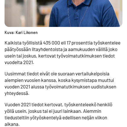
Kuva: Kari Likonen
Kaikista työllisistä 435 000 eli 17 prosenttia työskentelee
päätyössään iltayhdentoista ja aamukuuden välillä joko
usein tai joskus, kertovat työvoima­tutkimuksen tiedot
vuodelta 2021.
Uusimmat tiedot eivät ole suoraan vertailu­kelpoisia
aiempien vuosien kanssa, koska kysymistapa muuttui
vuoden 2021 alussa työvoima­tutkimuksen uudistuksen
yhteydessä.
Vuoden 2021 tiedot kertovat, työskenteleekö henkilö
yöllä usein, joskus tai ei juuri lainkaan. Aiemmin
tiedusteltiin yötyöskentelyä edellisen neljän viikon
aikana.