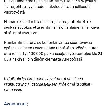
tulevat lähemmäksi toisiaan (46 % usein, 54 % joskus).
Tämä johtuu hyvin todennäköisesti säännöllisestä
vuorotyöstä.
Mikään eksakti mittari usein-joskus-jaottelu ei ole
senkään vuoksi, että eri ihmisillä on erilainen mielikuva
siitä, mitä useus on.
Näinkin ilmaistuna se kuitenkin antaa suuntaviivaa
epäsosiaaliseen kellonaikaan tehtävään työhön, kuten
että reilusti yli 100 000 palkansaajaa työskentelee klo 23–
06 ainakin silloin tällöin olematta vuorotöissä.
Kirjoittaja työskentelee työvoimatutkimuksen
yliaktuaarina Tilastokeskuksen Työelämä ja palkat -
ryhmässä.
Avainsanat: