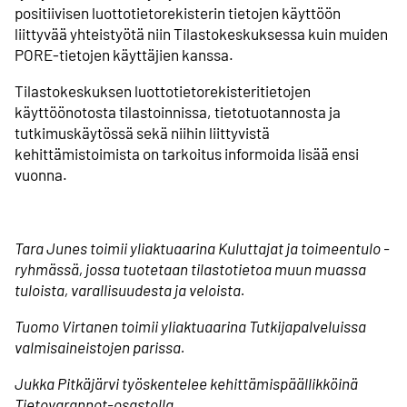
positiivisen luottotietorekisterin tietojen käyttöön
liittyvää yhteistyötä niin Tilastokeskuksessa kuin muiden
PORE-tietojen käyttäjien kanssa.
Tilastokeskuksen luottotietorekisteritietojen
käyttöönotosta tilastoinnissa, tietotuotannosta ja
tutkimuskäytössä sekä niihin liittyvistä
kehittämistoimista on tarkoitus informoida lisää ensi
vuonna.
Tara Junes toimii yliaktuaarina Kuluttajat ja toimeentulo -
ryhmässä, jossa tuotetaan tilastotietoa muun muassa
tuloista, varallisuudesta ja veloista.
Tuomo Virtanen toimii yliaktuaarina Tutkijapalveluissa
valmisaineistojen parissa.
Jukka Pitkäjärvi työskentelee kehittämispäällikköinä
Tietovarannot-osastolla.