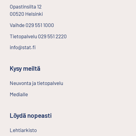
Opastinsilta
12
00520
Helsinki
Ulkoinen linkki
Vaihde
029 551 1000
Tietopalvelu
029 551 2220
info@stat.fi
Kysy meiltä
Neuvonta ja tietopalvelu
Medialle
Löydä nopeasti
Lehtiarkisto
Ulkoinen linkki