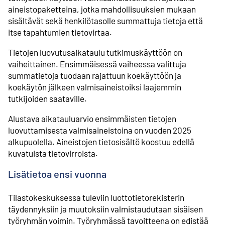
aineistopaketteina, jotka mahdollisuuksien mukaan
sisältävät sekä henkilötasolle summattuja tietoja että
itse tapahtumien tietovirtaa.
Tietojen luovutusaikataulu tutkimuskäyttöön on
vaiheittainen. Ensimmäisessä vaiheessa valittuja
summatietoja tuodaan rajattuun koekäyttöön ja
koekäytön jälkeen valmisaineistoiksi laajemmin
tutkijoiden saataville.
Alustava aikatauluarvio ensimmäisten tietojen
luovuttamisesta valmisaineistoina on vuoden 2025
alkupuolella. Aineistojen tietosisältö koostuu edellä
kuvatuista tietovirroista.
Lisätietoa ensi vuonna
Tilastokeskuksessa tuleviin luottotietorekisterin
täydennyksiin ja muutoksiin valmistaudutaan sisäisen
työryhmän voimin. Työryhmässä tavoitteena on edistää