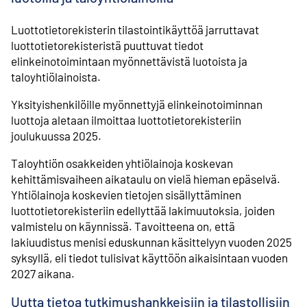
Luottotietorekisterin tilastointikäyttöä jarruttavat
luottotietorekisteristä puuttuvat tiedot
elinkeinotoimintaan myönnettävistä luotoista ja
taloyhtiölainoista.
Yksityishenkilöille myönnettyjä elinkeinotoiminnan
luottoja aletaan ilmoittaa luottotietorekisteriin
joulukuussa 2025.
Taloyhtiön osakkeiden yhtiölainoja koskevan
kehittämisvaiheen aikataulu on vielä hieman epäselvä.
Yhtiölainoja koskevien tietojen sisällyttäminen
luottotietorekisteriin edellyttää lakimuutoksia, joiden
valmistelu on käynnissä. Tavoitteena on, että
lakiuudistus menisi eduskunnan käsittelyyn vuoden 2025
syksyllä, eli tiedot tulisivat käyttöön aikaisintaan vuoden
2027 aikana.
Uutta tietoa tutkimushankkeisiin ja tilastollisiin