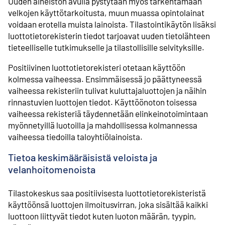
Uuden aineiston avulla pystytään myös tarkentamaan
velkojen käyttötarkoitusta, muun muassa opintolainat
voidaan erotella muista lainoista. Tilastointikäytön lisäksi
luottotietorekisterin tiedot tarjoavat uuden tietolähteen
tieteelliselle tutkimukselle ja tilastollisille selvityksille.
Positiivinen luottotietorekisteri otetaan käyttöön
kolmessa vaiheessa. Ensimmäisessä jo päättyneessä
vaiheessa rekisteriin tulivat kuluttajaluottojen ja näihin
rinnastuvien luottojen tiedot. Käyttöönoton toisessa
vaiheessa rekisteriä täydennetään elinkeinotoimintaan
myönnetyillä luotoilla ja mahdollisessa kolmannessa
vaiheessa tiedoilla taloyhtiölainoista.
Tietoa keskimääräisistä veloista ja
velanhoitomenoista
Tilastokeskus saa positiivisesta luottotietorekisteristä
käyttöönsä luottojen ilmoitusvirran, joka sisältää kaikki
luottoon liittyvät tiedot kuten luoton määrän, tyypin,