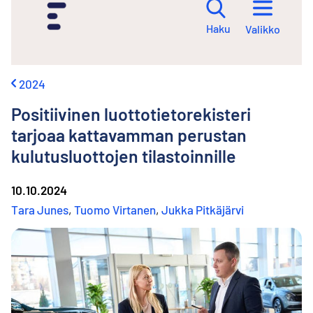
i
r
Haku
Valikko
r
y
s
i
2024
s
ä
Positiivinen luottotietorekisteri
l
t
tarjoaa kattavamman perustan
ö
kulutusluottojen tilastoinnille
ö
n
10.10.2024
Tara Junes
,
Tuomo Virtanen
,
Jukka Pitkäjärvi