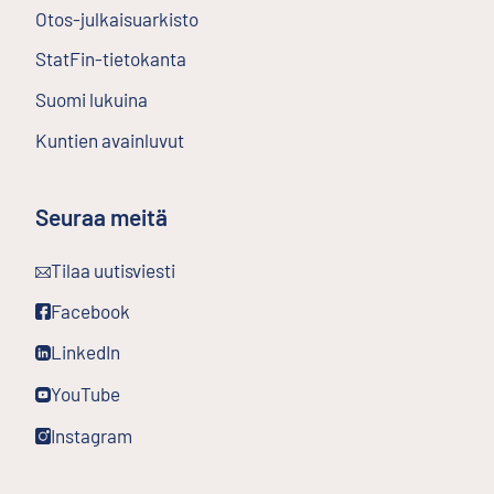
Otos-julkaisuarkisto
Ulkoinen linkki
StatFin-tietokanta
Ulkoinen linkki
Suomi lukuina
Kuntien avainluvut
Seuraa meitä
Ulkoinen linkki
Tilaa uutisviesti
Ulkoinen linkki
Facebook
Ulkoinen linkki
LinkedIn
Ulkoinen linkki
YouTube
Ulkoinen linkki
Instagram