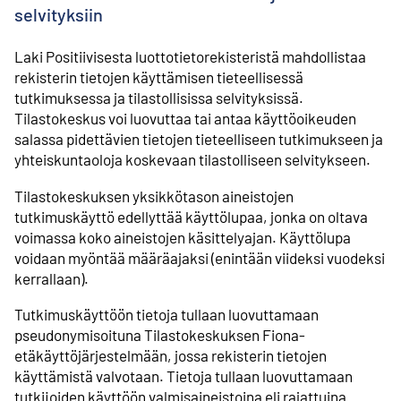
selvityksiin
Laki Positiivisesta luottotietorekisteristä mahdollistaa
rekisterin tietojen käyttämisen tieteellisessä
tutkimuksessa ja tilastollisissa selvityksissä.
Tilastokeskus voi luovuttaa tai antaa käyttöoikeuden
salassa pidettävien tietojen tieteelliseen tutkimukseen ja
yhteiskuntaoloja koskevaan tilastolliseen selvitykseen.
Tilastokeskuksen yksikkötason aineistojen
tutkimuskäyttö edellyttää käyttölupaa, jonka on oltava
voimassa koko aineistojen käsittelyajan. Käyttölupa
voidaan myöntää määräajaksi (enintään viideksi vuodeksi
kerrallaan).
Tutkimuskäyttöön tietoja tullaan luovuttamaan
pseudonymisoituna Tilastokeskuksen Fiona-
etäkäyttöjärjestelmään, jossa rekisterin tietojen
käyttämistä valvotaan. Tietoja tullaan luovuttamaan
tutkijoiden käyttöön valmisaineistoina eli rajattuina