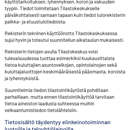
käyttötarkoituksen, lyhennyksen, koron ja vakuuden
tyypin. Tiedot toimitetaan Tilastokeskukselle
päiväkohtaisesti samaan tapaan kuin tiedot tulorekisterin
palkka- ja etuustulotiedoista.
Rekisterin tekninen käyttöönotto Tilastokeskuksessa
sujui hyvin ja toteutui suunnitellun aikataulun mukaisesti.
Rekisterin tietojen avulla Tilastokeskus voisi
tulevaisuudessa tuottaa esimerkiksi kuukausittaista
tietoa kuluttajien asuntovelkojen, opintolainojen sekä
kuluttajaluottojen keskimääräisestä pääomasta, koroista
ja lyhennyksistä.
Suunnitelmia tiedon tilastointikäytöstä pohditaan
parhaillaan, mutta ennen tilastointikäyttöä tarvitaan
tietoa aineiston laadusta suhteessa muihin
velkaantumistiedon tietolähteisiin.
Tietosisältö täydentyy elinkeinotoiminnan
luotoilla ja taloyhtiölainoilla