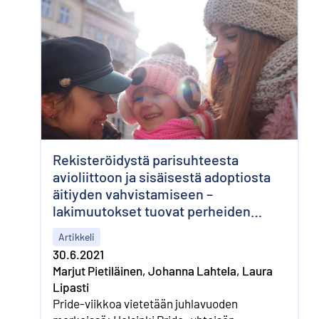
Rekisteröidystä parisuhteesta
avioliittoon ja sisäisestä adoptiosta
äitiyden vahvistamiseen –
lakimuutokset tuovat perheiden
moninaisuutta näkyviin tilastoissa
Artikkeli
30.6.2021
Marjut Pietiläinen, Johanna Lahtela, Laura
Lipasti
Pride-viikkoa vietetään juhlavuoden