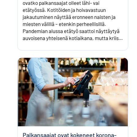
ovatko palkansaajat olleet lähi- vai
etätyössä. Kotitöiden ja hoivavastuun
jakautuminen näyttää eronneen naisten ja
miesten välillä – etenkin perheellisillä.
Pandemian alussa etätyö saattoi näyttäytyä
auvoisena yhteisenä kotiaikana, mutta kriisin
jatkuessa kotityöt ja hoiva nähtiin taakkana
ja huonoa omaatuntoa saatettiin kokea joka
suuntaan.
Palkansaajat ovat kokeneet korona-