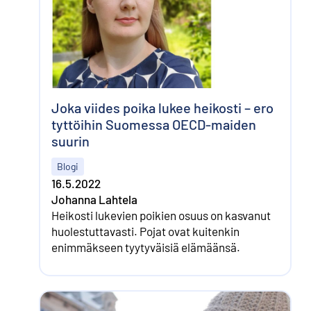
Joka viides poika lukee heikosti – ero
tyttöihin Suomessa OECD-maiden
suurin
Blogi
16.5.2022
Johanna Lahtela
Heikosti lukevien poikien osuus on kasvanut
huolestuttavasti. Pojat ovat kuitenkin
enimmäkseen tyytyväisiä elämäänsä.