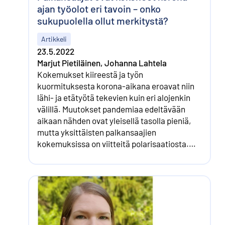
ajan työolot eri tavoin – onko
sukupuolella ollut merkitystä?
Artikkeli
23.5.2022
Marjut Pietiläinen, Johanna Lahtela
Kokemukset kiireestä ja työn
kuormituksesta korona-aikana eroavat niin
lähi- ja etätyötä tekevien kuin eri alojenkin
välillä. Muutokset pandemiaa edeltävään
aikaan nähden ovat yleisellä tasolla pieniä,
mutta yksittäisten palkansaajien
kokemuksissa on viitteitä polarisaatiosta.
Joidenkin kohdalla työ on kuormittanut
entistä enemmän, toisilla työtilanne on
keventynyt.