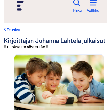
i
r
Haku
Valikko
r
y
s
i
Etusivu
s
ä
Kirjoittajan
Johanna Lahtela
julkaisut
l
t
6 tuloksesta näytetään 6
ö
ö
n