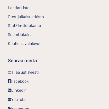
Lehtiarkisto
Ulkoinen linkki
Otos-julkaisuarkisto
Ulkoinen linkki
StatFin-tietokanta
Ulkoinen linkki
Suomi lukuina
Kuntien avainluvut
Seuraa meitä
Ulkoinen linkki
Tilaa uutisviesti
Ulkoinen linkki
Facebook
Ulkoinen linkki
LinkedIn
Ulkoinen linkki
YouTube
Ulkoinen linkki
Instagram