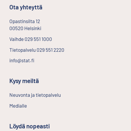
Ota yhteyttä
Opastinsilta
12
00520
Helsinki
Ulkoinen linkki
Vaihde
029 551 1000
Tietopalvelu
029 551 2220
info@stat.fi
Kysy meiltä
Neuvonta ja tietopalvelu
Medialle
Löydä nopeasti