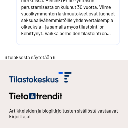
merkeissä: Helsinki Pride -yhteisön
perustamisesta on kulunut 30 vuotta. Viime
vuosikymmenten lakimuutokset ovat tuoneet
seksuaalivähemmistöille yhdenvertaisempia
oikeuksia – ja samalla myös tilastointi on
kehittynyt. Vaikka perheiden tilastointi on
saanut väriä ja monimuotoisuutta 2000-
luvun mittaan, jää osa sateenkaariperheistä
ja muista monimuotoisista perheistä
6 tuloksesta näytetään 6
silti edelleen tilastoissa piiloon tai ne
tilastoidaan väärin.
Artikkeleiden ja blogikirjoitusten sisällöstä vastaavat
kirjoittajat