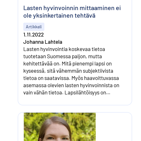
Lasten hyvinvoinnin mittaaminen ei
ole yksinkertainen tehtävä
Artikkeli
1.11.2022
Johanna Lahtela
Lasten hyvinvointia koskevaa tietoa
tuotetaan Suomessa paljon, mutta
kehitettävää on. Mitä pienempi lapsi on
kyseessä, sitä vähemmän subjektiivista
tietoa on saatavissa. Myös haavoittuvassa
asemassa olevien lasten hyvinvoinnista on
vain vähän tietoa. Lapsilähtöisyys on
keskeisessä osassa hyvinvoinnin
indikaattoreiden kehittämisessä.