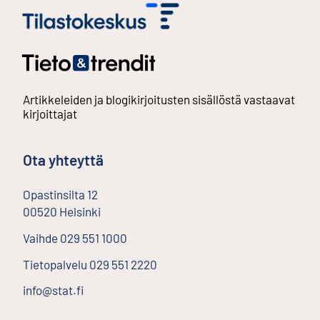
Artikkeleiden ja blogikirjoitusten sisällöstä vastaavat
kirjoittajat
Ota yhteyttä
Opastinsilta
12
00520
Helsinki
Ulkoinen linkki
Vaihde
029 551 1000
Tietopalvelu
029 551 2220
info@stat.fi