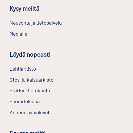
Kysy meiltä
Neuvonta ja tietopalvelu
Medialle
Löydä nopeasti
Lehtiarkisto
Ulkoinen linkki
Otos-julkaisuarkisto
Ulkoinen linkki
StatFin-tietokanta
Ulkoinen linkki
Suomi lukuina
Kuntien avainluvut
Seuraa meitä