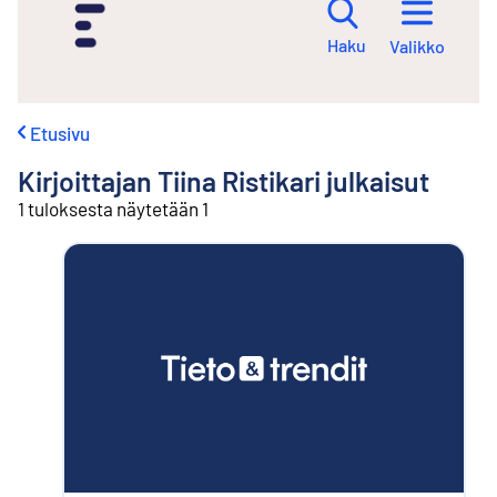
i
r
Haku
Valikko
r
y
s
i
Etusivu
s
ä
Kirjoittajan
Tiina Ristikari
julkaisut
l
t
1 tuloksesta näytetään 1
ö
ö
n