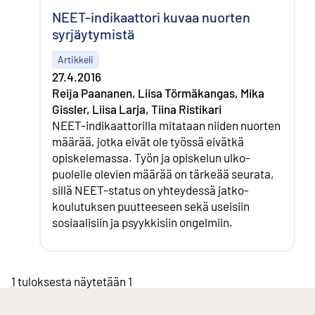
NEET-indikaattori kuvaa nuorten
syrjäytymistä
Artikkeli
27.4.2016
Reija Paananen, Liisa Törmäkangas, Mika
Gissler, Liisa Larja, Tiina Ristikari
NEET-indikaattorilla mitataan niiden nuorten
määrää, jotka eivät ole työssä eivätkä
opiskelemassa. Työn ja opiskelun ulko­
puolelle olevien määrää on tärkeää seurata,
sillä NEET-status on yhteydessä jatko­
koulutuksen puutteeseen sekä useisiin
sosiaalisiin ja psyykkisiin ongelmiin.
1 tuloksesta näytetään 1