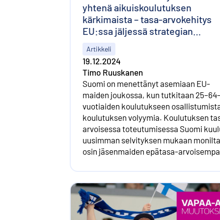
yhtenä aikuiskoulutuksen
kärkimaista – tasa-arvokehitys
EU:ssa jäljessä strategian
tavoitteista
Artikkeli
19.12.2024
Timo Ruuskanen
Suomi on menettänyt asemiaan EU-
maiden joukossa, kun tutkitaan 25–64
vuotiaiden koulutukseen osallistumista
koulutuksen volyymia. Koulutuksen ta
arvoisessa toteutumisessa Suomi kuu
uusimman selvityksen mukaan monilt
osin jäsenmaiden epätasa-arvoisemp
puolikkaaseen.