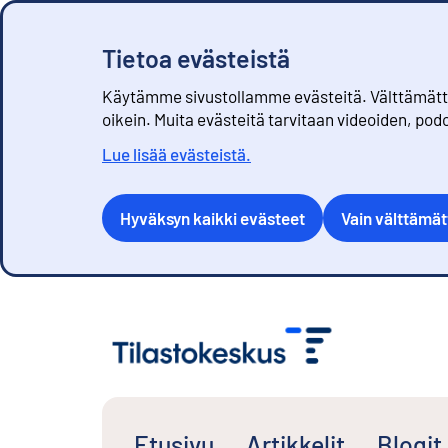
Tietoa evästeistä
Käytämme sivustollamme evästeitä. Välttämättöm
oikein. Muita evästeitä tarvitaan videoiden, pod
Lue lisää evästeistä.
Hyväksyn kaikki evästeet
Vain välttämä
S
i
i
r
r
y
s
Etusivu
Artikkelit
Blogit
i