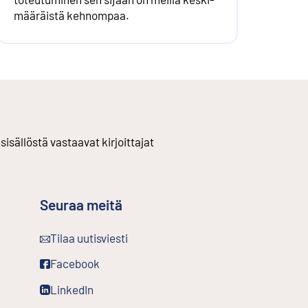
määräistä kehnompaa.
 sisällöstä vastaavat kirjoittajat
Seuraa meitä
Ulkoinen linkki
Tilaa uutisviesti
inkki
Ulkoinen linkki
Facebook
kki
Ulkoinen linkki
LinkedIn