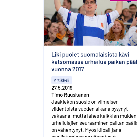
Liki puolet suomalaisista kävi
katsomassa urheilua paikan pääl
vuonna 2017
Artikkeli
27.5.2019
Timo Ruuskanen
Jääkiekon suosio on viimeisen
viidentoista vuoden aikana pysynyt
vakaana, mutta lähes kaikkien muiden
urheilulajien seuraaminen paikan pääll
on vähentynyt. Myös kilpailijana
osallistuminen on vähentynyt.