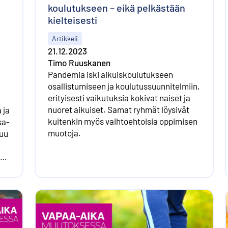
koulutukseen – eikä pelkästään
kielteisesti
Artikkeli
21.12.2023
Timo Ruuskanen
Pandemia iski aikuis­koulutukseen
osallistumiseen ja koulutus­suunnitelmiin,
erityisesti vaikutuksia kokivat naiset ja
-
nuoret aikuiset. Samat ryhmät löysivät
 ja
kuitenkin myös vaihto­ehtoisia oppimisen
sa-
muotoja.
luu
a
aan