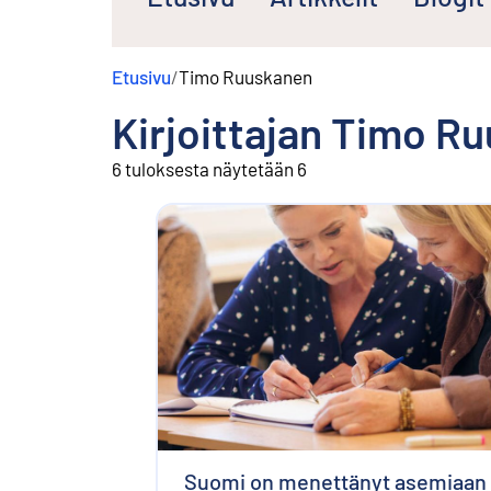
s
ä
l
Etusivu
/
Timo Ruuskanen
t
ö
Kirjoittajan
Timo Ru
ö
n
6 tuloksesta näytetään 6
Suomi on menettänyt asemiaan