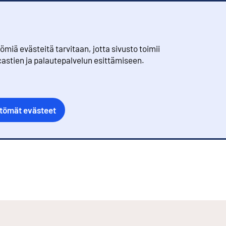
iä evästeitä tarvitaan, jotta sivusto toimii
castien ja palautepalvelun esittämiseen.
ttömät evästeet