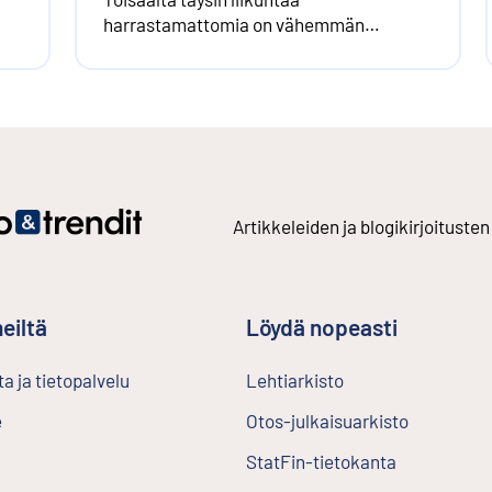
harrastamattomia on vähemmän
kaikissa ikäryhmissä, kuten esimerkiksi
65 vuotta täyttäneissä.
Artikkeleiden ja blogikirjoitusten
eiltä
Löydä nopeasti
a ja tietopalvelu
Lehtiarkisto
Ulkoinen linkki
e
Otos-julkaisuarkisto
Ulkoinen l
StatFin-tietokanta
Ulkoinen lin