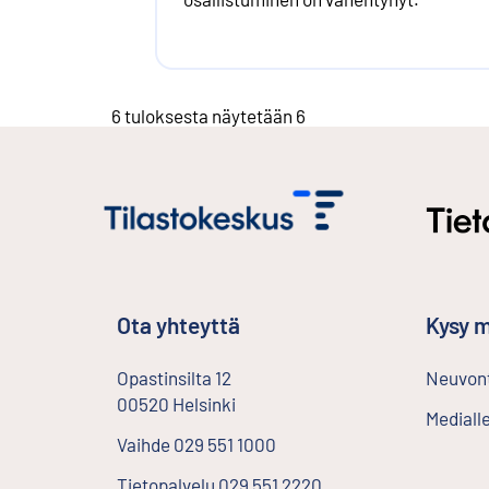
6 tuloksesta näytetään 6
Ota yhteyttä
Kysy m
Opastinsilta
12
Neuvont
00520
Helsinki
Ulkoinen linkki
Mediall
Vaihde
029 551 1000
Tietopalvelu
029 551 2220