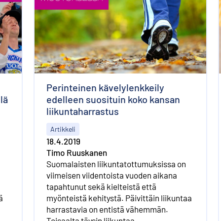
Perinteinen kävelylenkkeily
lä
edelleen suosituin koko kansan
liikuntaharrastus
Artikkeli
18.4.2019
Timo Ruuskanen
Suomalaisten liikuntatottumuksissa on
viimeisen viidentoista vuoden aikana
tapahtunut sekä kielteistä että
ä
myönteistä kehitystä. Päivittäin liikuntaa
harrastavia on entistä vähemmän.
Toisaalta täysin liikuntaa