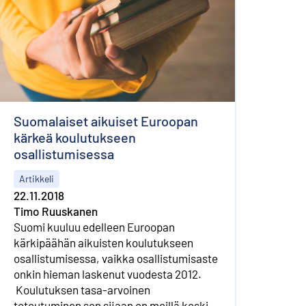
Suomalaiset aikuiset Euroopan
kärkeä koulutukseen
osallistumisessa
Artikkeli
22.11.2018
Timo Ruuskanen
Suomi kuuluu edelleen Euroopan
kärkipäähän aikuisten koulutukseen
osallistumisessa, vaikka osallistumis­aste
onkin hieman laskenut vuodesta 2012.
Koulutuksen tasa-arvoinen
toteutuminen sen sijaan on meillä keski­