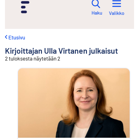
i
r
Haku
Valikko
r
y
s
i
Etusivu
s
ä
Kirjoittajan
Ulla Virtanen
julkaisut
l
t
2 tuloksesta näytetään 2
ö
ö
n