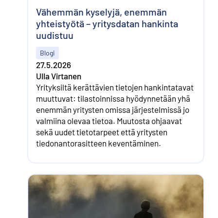
Vähemmän kyselyjä, enemmän
yhteistyötä – yritysdatan hankinta
uudistuu
Blogi
27.5.2026
Ulla Virtanen
Yrityksiltä kerättävien tietojen hankintatavat
muuttuvat: tilastoinnissa hyödynnetään yhä
enemmän yritysten omissa järjestelmissä jo
valmiina olevaa tietoa. Muutosta ohjaavat
sekä uudet tietotarpeet että yritysten
tiedonantorasitteen keventäminen.