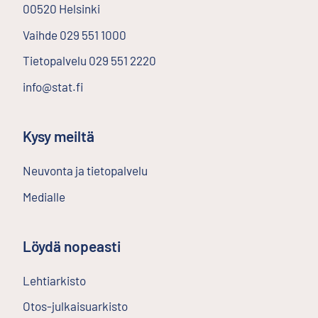
00520
Helsinki
Ulkoinen linkki
Vaihde
029 551 1000
Tietopalvelu
029 551 2220
info@stat.fi
Kysy meiltä
Neuvonta ja tietopalvelu
Medialle
Löydä nopeasti
Lehtiarkisto
Ulkoinen linkki
Otos-julkaisuarkisto
Ulkoinen linkki