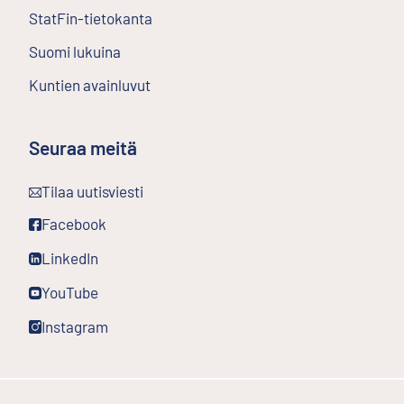
StatFin-tietokanta
Ulkoinen linkki
Suomi lukuina
Kuntien avainluvut
Seuraa meitä
Ulkoinen linkki
Tilaa uutisviesti
Ulkoinen linkki
Facebook
Ulkoinen linkki
LinkedIn
Ulkoinen linkki
YouTube
Ulkoinen linkki
Instagram