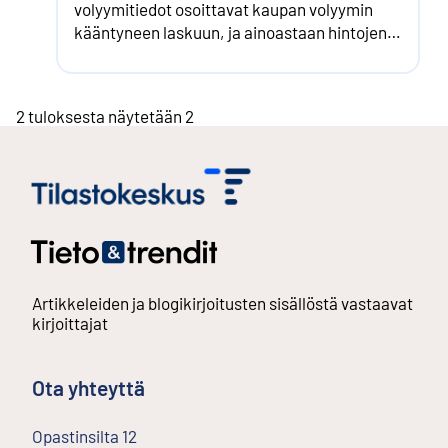
volyymitiedot osoittavat kaupan volyymin
kääntyneen laskuun, ja ainoastaan hintojen
nousu on kasvattanut teollisuuden uusien
tilausten arvoa kuluvana vuonna.
2 tuloksesta näytetään 2
Artikkeleiden ja blogikirjoitusten sisällöstä vastaavat
kirjoittajat
Ota yhteyttä
Opastinsilta
12