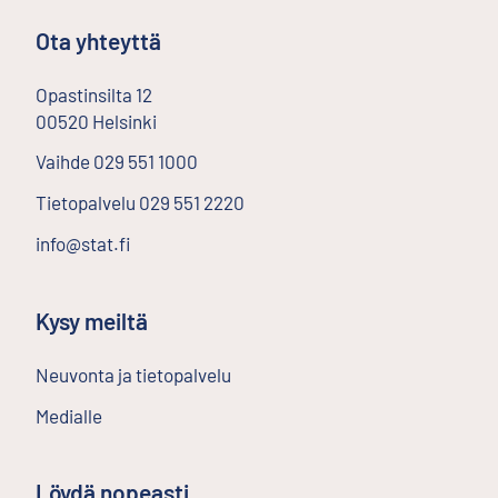
Ota yhteyttä
Opastinsilta
12
00520
Helsinki
Ulkoinen linkki
Vaihde
029 551 1000
Tietopalvelu
029 551 2220
info@stat.fi
Kysy meiltä
Neuvonta ja tietopalvelu
Medialle
Löydä nopeasti