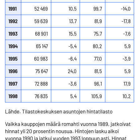
1991
52 469
10,5
99,7
-14,0
1992
59 639
13,7
81,9
-17,8
1993
68 901
15,5
75,7
-7,6
1994
65 147
-5,4
80,2
5,9
1995
60 983
-6,4
77,0
-3,9
1996
75 647
24,0
81,5
5,9
1997
72 888
-3,6
96,1
17,9
1998
76 835
5,4
105,9
10,2
Lähde. Tilastokeskuksen asuntojen hintatilasto
Vaikka kauppojen määrä romahti vuonna 1989, jatkoivat
hinnat yli 20 prosentin nousua. Hintojen lasku alkoi
vuonna 1990 ja jatkui vuoden 1993 loppuun asti. Hinnat