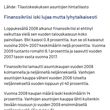
Lähde: Tilastokeskuksen asuntojen hintatilasto
Finanssikriisi iski lujaa mutta lyhyt­aikaisesti
Loppukesällä 2008 alkanut finanssi­kriisi ei ehtinyt
vaikuttaa vielä sen vuoden talous­kasvuun koko
painollaan. Bkt kasvoi 0,8 prosenttia, kun se oli kasvanut
vuosina 2004-2007 keskimäärin neljä prosenttia. Vuonna
2009 tuotanto romahti 8,1 prosenttia ja saavutti vuoden
2007 tason vasta vuonna 2017.
Finanssikriisi lamautti asuntokaupan vuoden 2008
kolmannella ja neljännellä neljänneksellä. Vanhojen
asuntojen kauppa väheni vuoden 2008 toiselta
neljännekseltä vuoden loppuun yli 40 prosenttia.
Vuonna 2008 kaupan määrä laski keskimäärin 14
prosenttia. Vanhojen asuntojen kauppa lähti kuitenkin
lievään nousuun jo vuoden 2009 ensimmäisellä