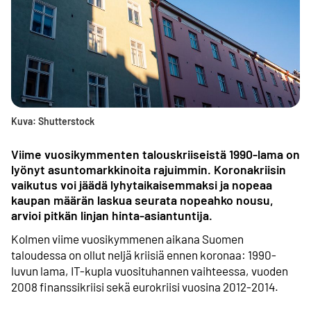
Kuva: Shutterstock
Viime vuosikymmenten talous­kriiseistä 1990-lama on
lyönyt asunto­markkinoita rajuimmin. Korona­kriisin
vaikutus voi jäädä lyhyt­aikaisemmaksi ja nopeaa
kaupan määrän laskua seurata nopeahko nousu,
arvioi pitkän linjan hinta-asiantuntija.
Kolmen viime vuosikymmenen aikana Suomen
taloudessa on ollut neljä kriisiä ennen koronaa: 1990-
luvun lama, IT-kupla vuosi­tuhannen vaihteessa, vuoden
2008 finanssi­kriisi sekä eurokriisi vuosina 2012-2014.