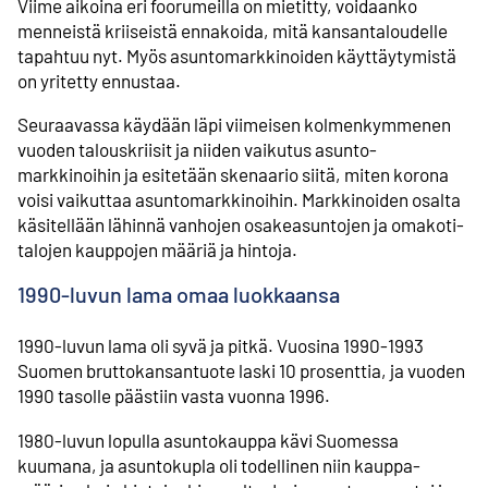
Viime aikoina eri foorumeilla on mietitty, voidaanko
menneistä kriiseistä ennakoida, mitä kansan­taloudelle
tapahtuu nyt. Myös asunto­markkinoiden käyttäytymistä
on yritetty ennustaa.
Seuraavassa käydään läpi viimeisen kolmen­kymmenen
vuoden talouskriisit ja niiden vaikutus asunto­
markkinoihin ja esitetään skenaario siitä, miten korona
voisi vaikuttaa asunto­markkinoihin. Markkinoiden osalta
käsitellään lähinnä vanhojen osake­asuntojen ja omakoti­
talojen kauppojen määriä ja hintoja.
1990-luvun lama omaa luokkaansa
1990-luvun lama oli syvä ja pitkä. Vuosina 1990-1993
Suomen brutto­kansantuote laski 10 prosenttia, ja vuoden
1990 tasolle päästiin vasta vuonna 1996.
1980-luvun lopulla asuntokauppa kävi Suomessa
kuumana, ja asuntokupla oli todellinen niin kauppa­