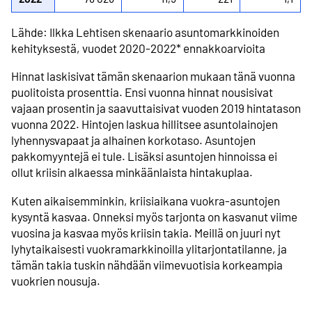
Lähde: Ilkka Lehtisen skenaario asuntomarkkinoiden
kehityksestä, vuodet 2020-2022* ennakkoarvioita
Hinnat laskisivat tämän skenaarion mukaan tänä vuonna
puolitoista prosenttia. Ensi vuonna hinnat nousisivat
vajaan prosentin ja saavuttaisivat vuoden 2019 hintatason
vuonna 2022. Hintojen laskua hillitsee asunto­lainojen
lyhennys­vapaat ja alhainen korkotaso. Asuntojen
pakkomyyntejä ei tule. Lisäksi asuntojen hinnoissa ei
ollut kriisin alkaessa minkäänlaista hintakuplaa.
Kuten aikaisemminkin, kriisiaikana vuokra-asuntojen
kysyntä kasvaa. Onneksi myös tarjonta on kasvanut viime
vuosina ja kasvaa myös kriisin takia. Meillä on juuri nyt
lyhytaikaisesti vuokra­markkinoilla ylitarjonta­tilanne, ja
tämän takia tuskin nähdään viimevuotisia korkeampia
vuokrien nousuja.