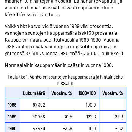
määrien kuin hintojenkin osalta. Lainananto vapautui ja
asuntojen hinnat nousivat selvästi nopeammin kuin
käytettävissä olevat tulot.
Vaikka bkt kasvoi vielä vuonna 1989 viisi prosenttia,
vanhojen asuntojen kauppamäärä laski 30 prosenttia.
Kauppojen määrä puolittui vuosina 1989-1990. Vuonna
1988 vanhoja osake­asuntoja ja omakoti­taloja myytiin
yhteensä 87 400, vuonna 1990 enää 47 500. (Taulukko 1)
Normaaleihin kauppamääriin päästiin vuonna 1998.
Taulukko 1. Vanhojen asuntojen kauppamäärä ja hintaindeksi
1988=100
Lukumäärä
Vuosim. %
1988=100
Vuosim. %
1988
87 392
100,0
1989
60 738
-30,5
122,3
22,3
1990
47 496
-21,8
116,0
-5,2