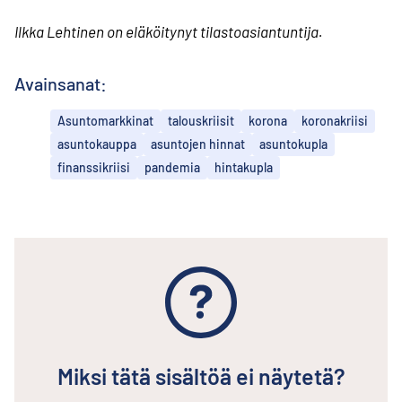
Ilkka Lehtinen on eläköitynyt tilasto­asiantuntija.
Avainsanat:
Asuntomarkkinat
talouskriisit
korona
koronakriisi
asuntokauppa
asuntojen hinnat
asuntokupla
finanssikriisi
pandemia
hintakupla
Miksi tätä sisältöä ei näytetä?