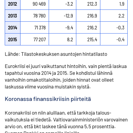
2012
90 469
-3,2
212,3
1,9
2013
78 780
-12,9
216,9
2,2
2014
71 378
-9,4
216,2
-0,3
2015
77 207
8,2
215,4
-0,4
Lähde: Tilastokeskuksen asuntojen hintatilasto
Eurokriisi ei juuri vaikuttanut hintoihin, vain pientä laskua
tapahtui vuosina 2014 ja 2015. Se kohdistui lähinnä
vanhoihin omakoti­taloihin, joiden hinnat ovat olleet
laskussa viime vuosina muistakin syistä.
Koronassa finanssikriisin piirteitä
Koronakriisi on niin aluillaan, että tarkkoja talous­
vaikutuksia ei tiedetä. Valtiovarain­ministeriön varovainen
arvio on, että bkt laskee tänä vuonna 5,5 prosenttia.
Suomen Pankki on samoilla linjoilla.