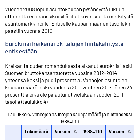
Vuoden 2008 lopun asuntokaupan pysähdystä lukuun
ottamatta ei finanssi­kriisillä ollut kovin suurta merkitystä
asunto­markkinoille. Entiselle kaupan määrien tasollekin
päästiin vuonna 2010.
Eurokriisi heikensi ok-talojen hintakehitystä
entisestään
Kreikan talouden romahduksesta alkanut eurokriisi laski
Suomen bruttokansan­tuotetta vuosina 2012-2014
yhteensä kaksi ja puoli prosenttia. Vanhojen asuntojen
kaupan määrä laski vuodesta 2011 vuoteen 2014 lähes 24
prosenttia eikä ole palautunut vieläkään vuoden 2011
tasolle (taulukko 4).
Taulukko 4. Vanhojen asuntojen kauppamäärä ja hintaindeksi
1988=100
Lukumäärä
Vuosim. %
1988=100
Vuosim. %