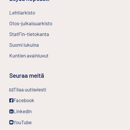
Lehtiarkisto
Ulkoinen linkki
Otos-julkaisuarkisto
Ulkoinen linkki
StatFin-tietokanta
Ulkoinen linkki
Suomi lukuina
Kuntien avainluvut
Seuraa meitä
Ulkoinen linkki
Tilaa uutisviesti
Ulkoinen linkki
Facebook
Ulkoinen linkki
LinkedIn
Ulkoinen linkki
YouTube