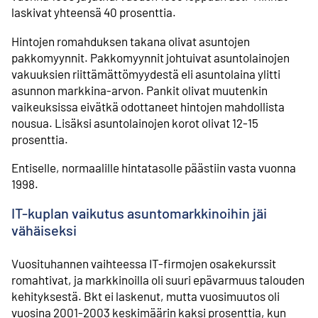
laskivat yhteensä 40 prosenttia.
Hintojen romahduksen takana olivat asuntojen
pakkomyynnit. Pakkomyynnit johtuivat asunto­lainojen
vakuuksien riittämättömyydestä eli asuntolaina ylitti
asunnon markkina-arvon. Pankit olivat muutenkin
vaikeuksissa eivätkä odottaneet hintojen mahdollista
nousua. Lisäksi asuntolainojen korot olivat 12-15
prosenttia.
Entiselle, normaalille hintatasolle päästiin vasta vuonna
1998.
IT-kuplan vaikutus asuntomarkkinoihin jäi
vähäiseksi
Vuosituhannen vaihteessa IT-firmojen osakekurssit
romahtivat, ja markkinoilla oli suuri epävarmuus talouden
kehityksestä. Bkt ei laskenut, mutta vuosimuutos oli
vuosina 2001-2003 keskimäärin kaksi prosenttia, kun