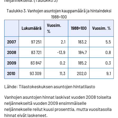
neljänneksellä. (Taulukko 3)
Taulukko 3. Vanhojen asuntojen kauppamäärä ja hintaindeksi
1988=100
Vuosim.
Lukumäärä
1988=100
Vuosim. %
%
2007
97 251
2,1
183,2
5,5
2008
83 721
-13,9
184,7
0,8
2009
83 847
0,2
185,2
0,3
2010
93 309
11,3
202,0
9,1
Lähde: Tilastokeskuksen asuntojen hintatilasto
Vanhojen asuntojen hinnat laskivat vuoden 2008 toiselta
neljännekseltä vuoden 2009 ensimmäiselle
neljännekselle reilut kuusi prosenttia, mutta vuositasolla
hinnat eivät laskeneet.