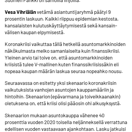
Vesa Vihriälän
vetämä asiantuntija­ryhmä päätyi 9
prosentin laskuun. Kaikki riippuu epidemian kestosta,
kansalaisten kulutus­käyttäytymisestä sekä kansain­
välisen kaupan elpymisestä.
Koronakriisi vaikuttaa tällä hetkellä asunto­markkinoiden
näkökulmasta melko samanlaiselta kuin finanssikriisi.
Yleinen arvio tai toive on, että asunto­markkinoiden
kriisistä tulee V-mallinen kuten finanssi­kriisissäkin eli
nopeaa kaupan määrän laskua seuraa nopeahko nousu.
Seuraavassa on esitetty yksi skenaario koronakriisin
vaikutuksista vanhojen asuntojen kauppamääriin ja
hintoihin. Skenaarion (epävarmana ja toiveikkaanakin)
oletuksena on, että kriisi olisi pääosin ohi alkusyksystä.
Skenaarion mukaan asuntokauppa vähenee 40
prosenttia vuoden 2020 toisella neljänneksellä verrattuna
edellisen vuoden vastaavaan ajankohtaan. Lasku jatkuisi