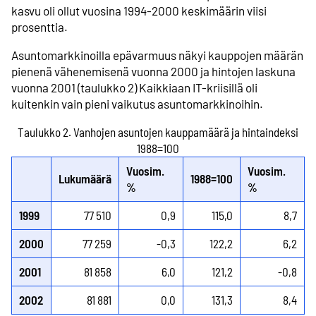
kasvu oli ollut vuosina 1994-2000 keskimäärin viisi
prosenttia.
Asuntomarkkinoilla epävarmuus näkyi kauppojen määrän
pienenä vähenemisenä vuonna 2000 ja hintojen laskuna
vuonna 2001 (taulukko 2) Kaikkiaan IT-kriisillä oli
kuitenkin vain pieni vaikutus asunto­markkinoihin.
Taulukko 2. Vanhojen asuntojen kauppamäärä ja hintaindeksi
1988=100
Vuosim.
Vuosim.
Lukumäärä
1988=100
%
%
1999
77 510
0,9
115,0
8,7
2000
77 259
-0,3
122,2
6,2
2001
81 858
6,0
121,2
-0,8
2002
81 881
0,0
131,3
8,4