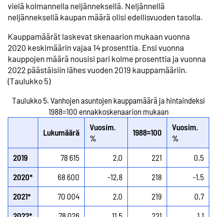
vielä kolmannella neljänneksellä. Neljännellä
neljänneksellä kaupan määrä olisi edellisvuoden tasolla.
Kauppamäärät laskevat skenaarion mukaan vuonna
2020 keskimäärin vajaa 14 prosenttia. Ensi vuonna
kauppojen määrä nousisi pari kolme prosenttia ja vuonna
2022 päästäisiin lähes vuoden 2019 kauppamääriin.
(Taulukko 5)
Taulukko 5. Vanhojen asuntojen kauppamäärä ja hintaindeksi
1988=100 ennakkoskenaarion mukaan
Vuosim.
Vuosim.
Lukumäärä
1988=100
%
%
2019
78 615
2,0
221
0,5
2020*
68 600
-12,8
218
-1,5
2021*
70 004
2,0
219
0,7
2022*
78 026
11,5
221
1,1