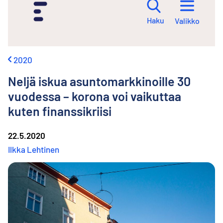
i
r
Haku
Valikko
r
y
s
i
2020
s
ä
Neljä iskua asunto­markkinoille 30
l
t
vuodessa – korona voi vaikuttaa
ö
kuten finanssi­kriisi
ö
n
22.5.2020
Ilkka Lehtinen