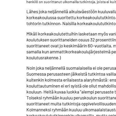
henkilö on suorittanut ulkomailla tutkintoja, joista ei k
Lähes joka neljännellä aikuis­väestöön kuuluvall
korkeakoulussa suoritettu korkeakoulu­tutkinto. 
tohtorin tutkinnon. Naisilla korkeakoulu­tutkinto
Mikäli korkeakoulutettuihin lasketaan myös van
koulutuksen
suorittaneiden osuus 32 prosenttiin
suorittaneet ovat jo keskimäärin 60-vuotiaita, mi
samalla kun ammattikorkea­koulujärjestelmä per
koulutusrakenne.)
Noin joka neljännellä suomalaisella ei ole perusa
Suomessa perusasteen jälkeistä tutkintoa vaill
kuitenkin kolmesta erilaisesta alaryhmästä: ens
kouluttautuminen ei eri syistä ole ollut mahdolli
kouluun. Heitä kuvaa luokka ”alempi perusaste 
Toiseksi ryhmään kuuluu peruskoulun suorittanee
suorittaneet muita tutkintoja oppi­velvollisuude
Kolmanneksi ryhmään kuuluu ulkomaalais­taustai
korkeakoulu­tutkinnonkin ulkomailla, mutta opinn