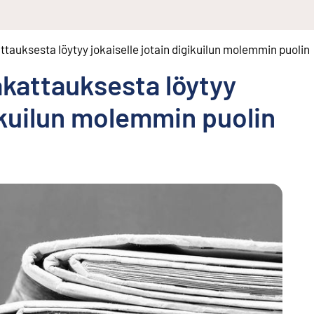
tauksesta löytyy jokaiselle jotain digi­kuilun molemmin puolin
akattauksesta löytyy
i­kuilun molemmin puolin