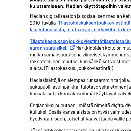
kuluttamiseen. Median käyttö­tapoihin vaikut
Median digitalisaation ja sosiaalisen median ke
2010-luvulla.
Tilastokeskuksen joukkoviestintät
laajentumisesta, mutta myös mediayhtiöitä koet
Tilastokeskuksen joukkoviestintätilastoissa Su
euron suuruisiksi.
Ulkoinen linkki
Markkinoiden koko on muu
melko samansuuruisena viimeiset kymmenen vuot
rakenteellinen muutos, kun sähköiset viestimet 
alalta. (Tilastokeskus, joukko­viestintä.)
Mediasisältöjä on aiempaa runsaammin tarjolla, 
sukupuoli, asuinpaikka, tulotaso sekä etninen ja
kansalaiset ja kansalais­ryhmät käyttävät palvelu
Englanniksi puhutaan ilmiöstä nimeltä
digital di
kuiluksi. Osalla kansalaisista on hyvät valmiudet
hyödyntämiseen, toiset uhkaavat jäädä vaille peru
Tässä artikkelissa tarkastelen Tilasto­keskukse