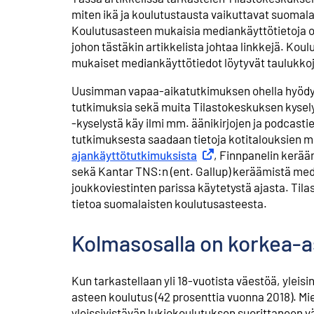
miten ikä ja koulutus­tausta vaikuttavat suomal
Koulutus­asteen mukaisia mediankäyttö­tietoja on
johon tästäkin artikkelista johtaa linkkejä. Ko
mukaiset mediankäyttö­tiedot löytyvät taulukkoje
Uusimman vapaa-aika­tutkimuksen ohella hyödyn
tutkimuksia sekä muita Tilasto­keskuksen kysely­
-kyselystä käy ilmi mm. äänikirjojen ja podcasti
tutkimuksesta saadaan tietoja kotitalouksien 
ajankäyttötutkimuksista
Ulkoinen linkki
, Finnpanelin kerääm
sekä Kantar TNS:n (ent. Gallup) keräämistä medi
joukko­­viestinten parissa käytetystä ajasta. Til
tietoa suomalaisten koulutus­asteesta.
Kolmasosalla on korkea-a
Kun tarkastellaan yli 18-vuotista väestöä, yleis
asteen koulutus (42 prosenttia vuonna 2018). Mi
yleissivistävän lukio­koulutuksen suorittaneen vä