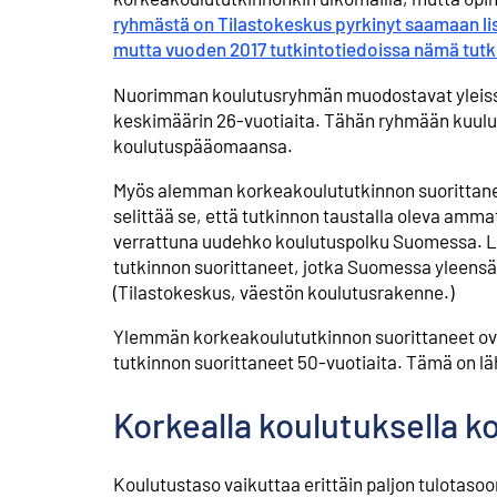
ryhmästä on Tilastokeskus pyrkinyt saamaan lis
mutta vuoden 2017 tutkintotiedoissa nämä tutki
Nuorimman koulutusryhmän muodostavat yleissiv
keskimäärin 26-vuotiaita. Tähän ryhmään kuuluu p
koulutus­pääomaansa.
Myös alemman korkeakoulu­tutkinnon suorittane
selittää se, että tutkinnon taustalla oleva amm
verrattuna uudehko koulutuspolku Suomessa. Li
tutkinnon suorittaneet, jotka Suomessa yleensä 
(Tilastokeskus, väestön koulutusrakenne.)
Ylemmän korkeakoulututkinnon suorittaneet ova
tutkinnon suorittaneet 50-vuotiaita. Tämä on lä
Korkealla koulutuksella ko
Koulutustaso vaikuttaa erittäin paljon tulotas