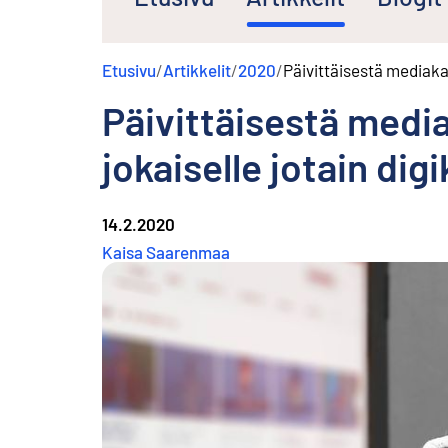
s
ä
l
Etusivu
/
Artikkelit
/
2020
/
Päivittäisestä mediakat
t
ö
Päivittäisestä medi
ö
n
jokaiselle jotain dig
14.2.2020
Kaisa Saarenmaa