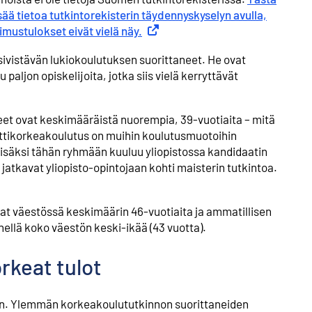
ää tietoa tutkintorekisterin täydennyskyselyn avulla,
mustulokset eivät vielä näy.
Ulkoinen linkki
istävän lukio­koulutuksen suorittaneet. He ovat
aljon opiskelijoita, jotka siis vielä kerryttävät
et ovat keskimääräistä nuorempia, 39-vuotiaita – mitä
attikorkea­koulutus on muihin koulutus­muotoihin
säksi tähän ryhmään kuuluu yliopistossa kandidaatin
jatkavat yliopisto-opintojaan kohti maisterin tutkintoa.
t väestössä keskimäärin 46-vuotiaita ja ammatillisen
hellä koko väestön keski-ikää (43 vuotta).
rkeat tulot
oon. Ylemmän korkeakoulu­tutkinnon suorittaneiden