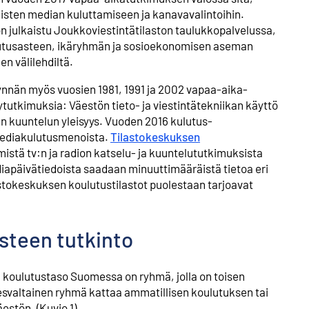
aisten median kuluttamiseen ja kanava­valintoihin.
 julkaistu Joukkoviestintä­tilaston taulukko­palvelussa,
ulutusasteen, ikäryhmän ja sosio­ekonomisen aseman
n välilehdiltä.
nän myös vuosien 1981, 1991 ja 2002 vapaa-aika­
tutkimuksia: Väestön tieto- ja viestintä­tekniikan käyttö
en kuuntelun yleisyys. Vuoden 2016 kulutus­
media­kulutusmenoista.
Tilastokeskuksen
istä tv:n ja radion katselu- ja kuuntelu­tutkimuksista
a­päivätiedoista saadaan minuutti­määräistä tietoa eri
asto­keskuksen koulutus­tilastot puolestaan tarjoavat
steen tutkinto
in koulutustaso Suomessa on ryhmä, jolla on toisen
esvaltainen ryhmä kattaa ammatillisen koulutuksen tai
estön. (Kuvio 1)