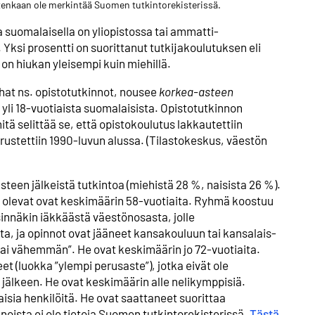
uitenkaan ole merkintää Suomen tutkintorekisterissä.
a suomalaisella on yliopistossa tai ammatti­
Yksi prosentti on suorittanut tutkija­koulutuksen eli
 on hiukan yleisempi kuin miehillä.
hat ns. opistotutkinnot, nousee
korkea-asteen
 yli 18-vuotiaista suomalaisista. Opistotutkinnon
tä selittää se, että opistokoulutus lakkautettiin
ustettiin 1990-luvun alussa. (Tilastokeskus, väestön
steen jälkeistä tutkintoa (miehistä 28 %, naisista 26 %).
a olevat ovat keskimäärin 58-vuotiaita. Ryhmä koostuu
innäkin iäkkäästä väestönosasta, jolle
sta, ja opinnot ovat jääneet kansakouluun tai kansalais­
tai vähemmän”. He ovat keskimäärin jo 72-vuotiaita.
t (luokka ”ylempi perusaste”), jotka eivät ole
n jälkeen. He ovat keskimäärin alle nelikymppisiä.
sia henkilöitä. He ovat saattaneet suorittaa
oista ei ole tietoja Suomen tutkinto­rekisterissä.
Tästä