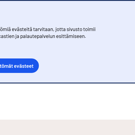
iä evästeitä tarvitaan, jotta sivusto toimii
castien ja palautepalvelun esittämiseen.
ttömät evästeet