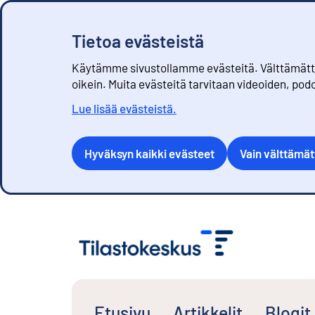
Tietoa evästeistä
Käytämme sivustollamme evästeitä. Välttämättöm
oikein. Muita evästeitä tarvitaan videoiden, pod
Lue lisää evästeistä.
Hyväksyn kaikki evästeet
Vain välttämä
S
i
i
r
r
y
s
Etusivu
Artikkelit
Blogit
i