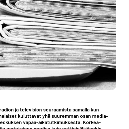
 radion ja television seuraamista samalla kun
uomalaiset kuluttavat yhä suuremman osan media­
sto­keskuksen vapaa-aika­tutkimuksesta. Korkea­
in perinteisen median kuin netti­sisältöjenkin