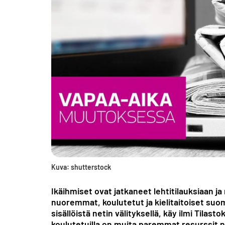
Kuva: shutterstock
Ikäihmiset ovat jatkaneet lehtitilauksiaan ja
nuoremmat, koulutetut ja kieli­taitoiset s
sisällöistä netin välityksellä, käy ilmi Tila
koulutetuilla on muita paremmat resurssit ni