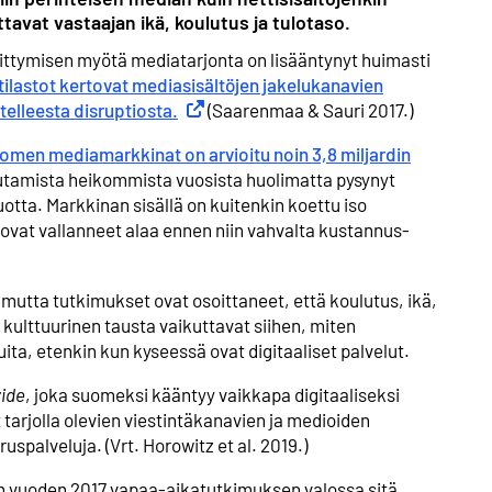
tavat vastaajan ikä, koulutus ja tulotaso.
hittymisen myötä mediatarjonta on lisääntynyt huimasti
ilastot kertovat mediasisältöjen jakelukanavien
elleesta disruptiosta.
Ulkoinen linkki
(Saarenmaa & Sauri 2017.)
omen mediamarkkinat on arvioitu noin 3,8 miljardin
tamista heikommista vuosista huolimatta pysynyt
ta. Markkinan sisällä on kuitenkin koettu iso
ovat vallanneet alaa ennen niin vahvalta kustannus­
mutta tutkimukset ovat osoittaneet, että koulutus, ikä,
 kulttuurinen tausta vaikuttavat siihen, miten
ita, etenkin kun kyseessä ovat digitaaliset palvelut.
vide
, joka suomeksi kääntyy vaikkapa digitaaliseksi
 tarjolla olevien viestintä­kanavien ja medioiden
spalveluja. (Vrt. Horowitz et al. 2019.)
n vuoden 2017 vapaa-aika­tutkimuksen valossa sitä,