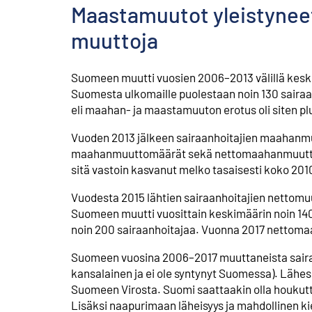
Maastamuutot yleistyneet,
muuttoja
Suomeen muutti vuosien 2006–2013 välillä keski
Suomesta ulkomaille puolestaan noin 130 sair
eli maahan- ja maastamuuton erotus oli siten pl
Vuoden 2013 jälkeen sairaanhoitajien maahanmu
maahanmuuttomäärät sekä nettomaahanmuutto l
sitä vastoin kasvanut melko tasaisesti koko 201
Vuodesta 2015 lähtien sairaanhoitajien nettomuut
Suomeen muutti vuosittain keskimäärin noin 140
noin 200 sairaanhoitajaa. Vuonna 2017 nettomaah
Suomeen vuosina 2006–2017 muuttaneista sairaan
kansalainen ja ei ole syntynyt Suomessa). Lähes 
Suomeen Virosta. Suomi saattaakin olla houkuttel
Lisäksi naapurimaan läheisyys ja mahdollinen k