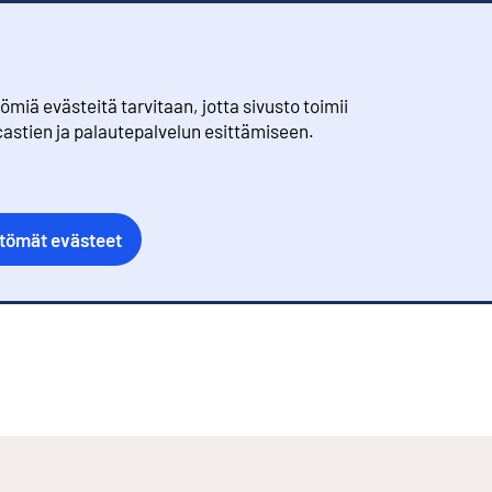
iä evästeitä tarvitaan, jotta sivusto toimii
castien ja palautepalvelun esittämiseen.
ttömät evästeet