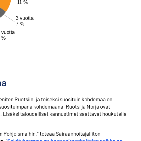
aa
eniten Ruotsiin, ja toiseksi suosituin kohdemaa on
ti suosituimpana kohdemaana. Ruotsi ja Norja ovat
ta. Lisäksi taloudelliset kannustimet saattavat houkutella
n Pohjoismaihin,” toteaa Sairaanhoitajaliiton
la
. "
Selvityksemme mukaan sairaanhoitajan palkka on