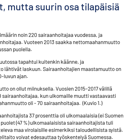
 mutta suurin osa tilapäisiä
määrin noin 220 sairaanhoitajaa vuodessa, ja
aanhoitajaa. Vuoteen 2013 saakka nettomaahanmuutto
ussan puolella.
utossa tapahtui kuitenkin käänne, ja
ähtivät laskuun. Sairaanhoitajien maastamuutto on
0-luvun ajan.
to on ollut miinuksella. Vuosien 2015–2017 välillä
 sairaanhoitajaa, kun ulkomaille muutti vastaavasti
anmuutto oli - 70 sairaanhoitajaa. (Kuvio 1.)
hoitajista 37 prosenttia oli ulkomaalaisia (ei Suomen
puolet (47 %) ulkomaalaisista sairaanhoitajista tuli
eva maa virolaisille esimerkiksi taloudellisista syistä.
ielitaito voivat edesauttaa työskentelyä Suomessa.