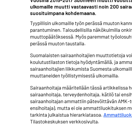
Vuosina 2015–2017 Suomeen muutti vuosittai
ulkomaille muutti vastaavasti noin 200 saira
suosituimpana kohdemaana.
Tyypillisin ulkomaille työn perässä muuton kannu
parantuminen. Taloudellisilla näkökulmilla onki
muuttopäätöksessä. Myös paremmat työolosuhtee
perässä muuton taustalla.
Suomalaisten sairaanhoitajien muuttotietoja vo
koulutustilaston tietoja hyödyntämällä, ja ammat
sairaanhoitajien liikkumista Suomesta ulkomaille
muuttaneiden työllistymisestä ulkomailla.
Sairaanhoitaja määritellään tässä artikkelissa
sairaanhoitaja, terveydenhoitaja, kätilö tai ens
sairaanhoitajan ammattiin pätevöittävän AMK-tu
ensihoitaja), mutta ei ole ammattiluokituksen 
tarkinta julkaistua hierarkiatasoa.
Ammattiluoki
Tilastokeskuksen verkkosivulta.