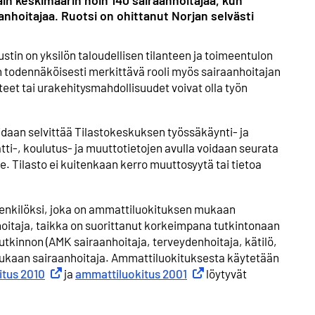
n keskimäärin noin 140 sairaanhoitajaa, kun
anhoitajaa. Ruotsi on ohittanut Norjan selvästi
stin on yksilön taloudellisen tilanteen ja toimeentulon
n todennäköisesti merkittävä rooli myös sairaanhoitajan
t tai urakehitysmahdollisuudet voivat olla työn
idaan selvittää Tilastokeskuksen työssäkäynti- ja
ti-, koulutus- ja muuttotietojen avulla voidaan seurata
. Tilasto ei kuitenkaan kerro muuttosyytä tai tietoa
 henkilöksi, joka on ammattiluokituksen mukaan
ihoitaja, taikka on suorittanut korkeimpana tutkintonaan
tkinnon (AMK sairaanhoitaja, terveydenhoitaja, kätilö,
mukaan sairaanhoitaja. Ammattiluokituksesta käytetään
tus 2010
Ulkoinen linkki
ja
ammattiluokitus 2001
Ulkoinen linkki
löytyvät