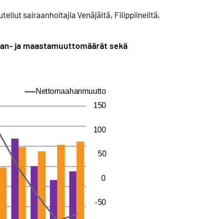
llut sairaanhoitajia Venäjältä, Filippiineiltä,
ahan- ja maastamuuttomäärät sekä