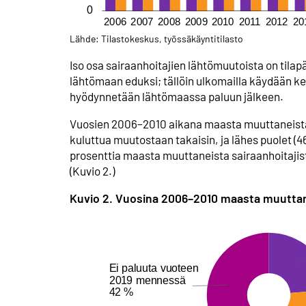
Lähde: Tilastokeskus, työssäkäyntitilasto
Iso osa sairaanhoitajien lähtömuutoista on tilapä
lähtömaan eduksi; tällöin ulkomailla käydään keh
hyödynnetään lähtömaassa paluun jälkeen.
Vuosien 2006–2010 aikana maasta muuttaneista s
kuluttua muutostaan takaisin, ja lähes puolet (46
prosenttia maasta muuttaneista sairaanhoitaji
(Kuvio 2.)
Kuvio 2. Vuosina 2006–2010 maasta muuttan