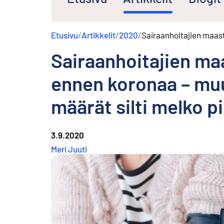
s
ä
l
Etusivu
/
Artikkelit
/
2020
/
Sairaanhoitajien maas
t
ö
Sairaanhoitajien m
ö
n
ennen koronaa – muu
määrät silti melko p
3.9.2020
Meri Juuti