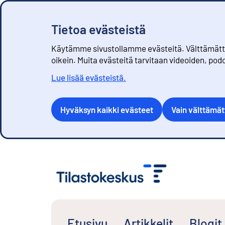
Tietoa evästeistä
Käytämme sivustollamme evästeitä. Välttämättöm
oikein. Muita evästeitä tarvitaan videoiden, pod
Lue lisää evästeistä.
Hyväksyn kaikki evästeet
Vain välttämä
S
i
i
r
r
y
s
Etusivu
Artikkelit
Blogit
i