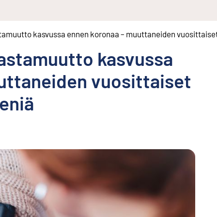
tamuutto kasvussa ennen koronaa – muuttaneiden vuosittaiset 
aastamuutto kasvussa
ttaneiden vuosittaiset
ieniä