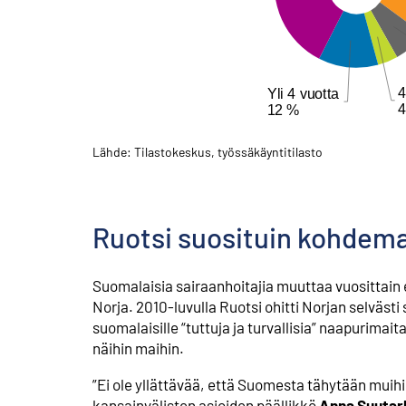
Lähde: Tilastokeskus, työssäkäyntitilasto
Ruotsi suosituin kohdem
Suomalaisia sairaanhoitajia muuttaa vuosittain 
Norja. 2010-luvulla Ruotsi ohitti Norjan selväs
suomalaisille “tuttuja ja turvallisia” naapurimai
näihin maihin.
”Ei ole yllättävää, että Suomesta tähytään muihi
kansainvälisten asioiden päällikkö
Anna Suutar