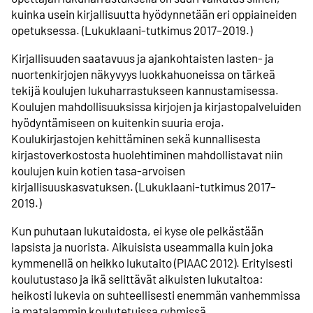
kuinka usein kirjallisuutta hyödynnetään eri oppiaineiden
opetuksessa. (Lukuklaani-tutkimus 2017–2019.)
Kirjallisuuden saatavuus ja ajankohtaisten lasten- ja
nuortenkirjojen näkyvyys luokkahuoneissa on tärkeä
tekijä koulujen lukuharrastukseen kannustamisessa.
Koulujen mahdollisuuksissa kirjojen ja kirjastopalveluiden
hyödyntämiseen on kuitenkin suuria eroja.
Koulukirjastojen kehittäminen sekä kunnallisesta
kirjastoverkostosta huolehtiminen mahdollistavat niin
koulujen kuin kotien tasa-arvoisen
kirjallisuuskasvatuksen. (Lukuklaani-tutkimus 2017–
2019.)
Kun puhutaan lukutaidosta, ei kyse ole pelkästään
lapsista ja nuorista. Aikuisista useammalla kuin joka
kymmenellä on heikko lukutaito (PIAAC 2012). Erityisesti
koulutustaso ja ikä selittävät aikuisten lukutaitoa:
heikosti lukevia on suhteellisesti enemmän vanhemmissa
ja matalammin koulutetuissa ryhmissä.