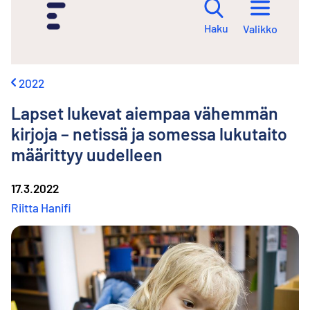
i
r
Haku
Valikko
r
y
s
i
2022
s
ä
Lapset lukevat aiempaa vähemmän
l
t
kirjoja – netissä ja somessa lukutaito
ö
määrittyy uudelleen
ö
n
17.3.2022
Riitta Hanifi