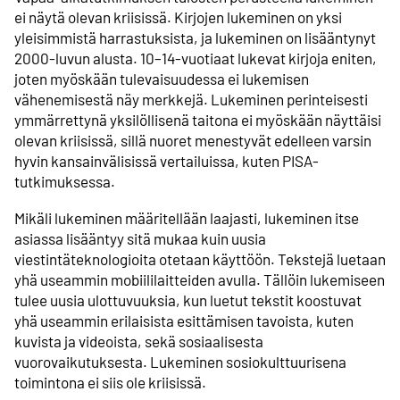
ei näytä olevan kriisissä. Kirjojen lukeminen on yksi
yleisimmistä harrastuksista, ja lukeminen on lisääntynyt
2000-luvun alusta. 10–14-vuotiaat lukevat kirjoja eniten,
joten myöskään tulevaisuudessa ei lukemisen
vähenemisestä näy merkkejä. Lukeminen perinteisesti
ymmärrettynä yksilöllisenä taitona ei myöskään näyttäisi
olevan kriisissä, sillä nuoret menestyvät edelleen varsin
hyvin kansainvälisissä vertailuissa, kuten PISA-
tutkimuksessa.
Mikäli lukeminen määritellään laajasti, lukeminen itse
asiassa lisääntyy sitä mukaa kuin uusia
viestintäteknologioita otetaan käyttöön. Tekstejä luetaan
yhä useammin mobiililaitteiden avulla. Tällöin lukemiseen
tulee uusia ulottuvuuksia, kun luetut tekstit koostuvat
yhä useammin erilaisista esittämisen tavoista, kuten
kuvista ja videoista, sekä sosiaalisesta
vuorovaikutuksesta. Lukeminen sosiokulttuurisena
toimintona ei siis ole kriisissä.