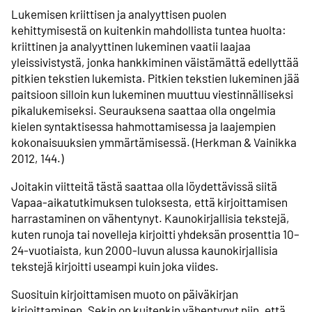
Lukemisen kriittisen ja analyyttisen puolen
kehittymisestä on kuitenkin mahdollista tuntea huolta:
kriittinen ja analyyttinen lukeminen vaatii laajaa
yleissivistystä, jonka hankkiminen väistämättä edellyttää
pitkien tekstien lukemista. Pitkien tekstien lukeminen jää
paitsioon silloin kun lukeminen muuttuu viestinnälliseksi
pikalukemiseksi. Seurauksena saattaa olla ongelmia
kielen syntaktisessa hahmottamisessa ja laajempien
kokonaisuuksien ymmärtämisessä. (Herkman & Vainikka
2012, 144.)
Joitakin viitteitä tästä saattaa olla löydettävissä siitä
Vapaa-aikatutkimuksen tuloksesta, että kirjoittamisen
harrastaminen on vähentynyt. Kaunokirjallisia tekstejä,
kuten runoja tai novelleja kirjoitti yhdeksän prosenttia 10–
24-vuotiaista, kun 2000-luvun alussa kaunokirjallisia
tekstejä kirjoitti useampi kuin joka viides.
Suosituin kirjoittamisen muoto on päiväkirjan
kirjoittaminen. Sekin on kuitenkin vähentynyt niin, että