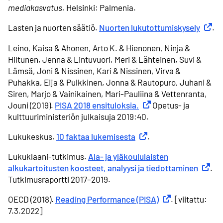
mediakasvatus.
Helsinki: Palmenia.
Lasten ja nuorten säätiö.
Nuorten lukutottumiskysely
Ulkoin
.
Leino, Kaisa & Ahonen, Arto K. & Hienonen, Ninja &
Hiltunen, Jenna & Lintuvuori, Meri & Lähteinen, Suvi &
Lämsä, Joni & Nissinen, Kari & Nissinen, Virva &
Puhakka, Eija & Pulkkinen, Jonna & Rautopuro, Juhani &
Siren, Marjo & Vainikainen, Mari-Pauliina & Vettenranta,
Jouni (2019).
PISA 2018 ensituloksia.
Ulkoinen linkki
Opetus- ja
kulttuuriministeriön julkaisuja 2019:40.
Lukukeskus.
10 faktaa lukemisesta
Ulkoinen linkki
.
Lukuklaani-tutkimus.
Ala- ja yläkoululaisten
alkukartoitusten koosteet, analyysi ja tiedottaminen
Ulkoine
.
Tutkimusraportti 2017–2019.
OECD (2018).
Reading Performance (PISA)
Ulkoinen linkki
. [viitattu:
7.3.2022]