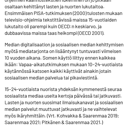
osaltaan kehittänyt lasten ja nuorten lukutaitoa.
Ensimmäisen PISA-tutkimuksen (2000) tulosten mukaan
televisio-ohjelmia tekstittävissä maissa 15-vuotiaiden
lukutaito oli parempi kuin OECD:n keskiarvo, ja
dubbaavissa maissa taas heikompi (OECD 2001).
Median digitalisaation ja sosiaalisen median kehittymisen
myötä mediatarjonta on lisääntynyt tuntuvasti viimeisen
10 vuoden aikana. Somen käyttö liittyy ennen kaikkea
ikään: Vapaa-aikatutkimuksen mukaan 10–24-vuotiaista
käytännössä katsoen kaikki käyttivät ainakin jotain
sosiaalisen median palvelua tai pikaviestintä.
15–24-vuotiaista nuorista yhdeksän kymmenestä seuraa
sosiaalista mediaa useita kertoja päivässä tai jatkuvasti.
Lasten ja nuorten suosimat ilmaisukanavat ja sosiaalisen
median palvelut muuttuvat jatkuvasti ja ne vaihtelevat
myös ikäryhmittäin. (Vrt. Kohvakka & Saarenmaa 2019;
Saarenmaa 2021; Pitkänen & Saarenmaa 2021.)