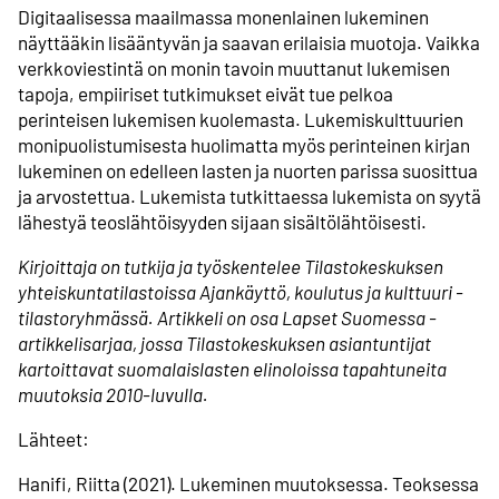
Digitaalisessa maailmassa monenlainen lukeminen
näyttääkin lisääntyvän ja saavan erilaisia muotoja. Vaikka
verkkoviestintä on monin tavoin muuttanut lukemisen
tapoja, empiiriset tutkimukset eivät tue pelkoa
perinteisen lukemisen kuolemasta. Lukemiskulttuurien
monipuolistumisesta huolimatta myös perinteinen kirjan
lukeminen on edelleen lasten ja nuorten parissa suosittua
ja arvostettua. Lukemista tutkittaessa lukemista on syytä
lähestyä teoslähtöisyyden sijaan sisältölähtöisesti.
Kirjoittaja on tutkija ja työskentelee Tilastokeskuksen
yhteiskuntatilastoissa Ajankäyttö, koulutus ja kulttuuri -
tilastoryhmässä.
Artikkeli on osa Lapset Suomessa -
artikkelisarjaa, jossa Tilastokeskuksen asiantuntijat
kartoittavat suomalaislasten elinoloissa tapahtuneita
muutoksia 2010-luvulla.
Lähteet:
Hanifi, Riitta (2021). Lukeminen muutoksessa. Teoksessa