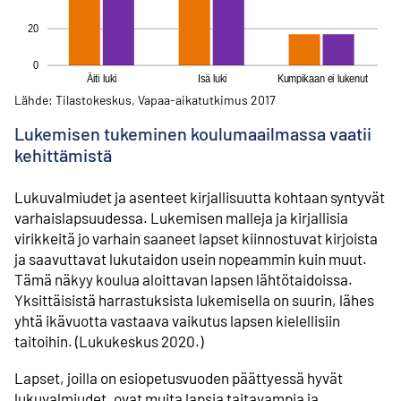
Lähde: Tilastokeskus, Vapaa-aikatutkimus 2017
Lukemisen tukeminen koulumaailmassa vaatii
kehittämistä
Lukuvalmiudet ja asenteet kirjallisuutta kohtaan syntyvät
varhaislapsuudessa. Lukemisen malleja ja kirjallisia
virikkeitä jo varhain saaneet lapset kiinnostuvat kirjoista
ja saavuttavat lukutaidon usein nopeammin kuin muut.
Tämä näkyy koulua aloittavan lapsen lähtötaidoissa.
Yksittäisistä harrastuksista lukemisella on suurin, lähes
yhtä ikävuotta vastaava vaikutus lapsen kielellisiin
taitoihin. (Lukukeskus 2020.)
Lapset, joilla on esiopetusvuoden päättyessä hyvät
lukuvalmiudet, ovat muita lapsia taitavampia ja