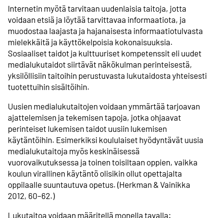
Internetin myötä tarvitaan uudenlaisia taitoja, jotta
voidaan etsiä ja löytää tarvittavaa informaatiota, ja
muodostaa laajasta ja hajanaisesta informaatiotulvasta
mielekkäitä ja käyttökelpoisia kokonaisuuksia.
Sosiaaliset taidot ja kulttuuriset kompetenssit eli uudet
medialukutaidot siirtävät näkökulman perinteisestä,
yksilöllisiin taitoihin perustuvasta lukutaidosta yhteisesti
tuotettuihin sisältöihin.
Uusien medialukutaitojen voidaan ymmärtää tarjoavan
ajattelemisen ja tekemisen tapoja, jotka ohjaavat
perinteiset lukemisen taidot uusiin lukemisen
käytäntöihin. Esimerkiksi koululaiset hyödyntävät uusia
medialukutaitoja myös keskinäisessä
vuorovaikutuksessa ja toinen toisiltaan oppien, vaikka
koulun virallinen käytäntö olisikin ollut opettajalta
oppilaalle suuntautuva opetus. (Herkman & Vainikka
2012, 60–62.)
Lukutaitoa voidaan määritellä monella tavalla: