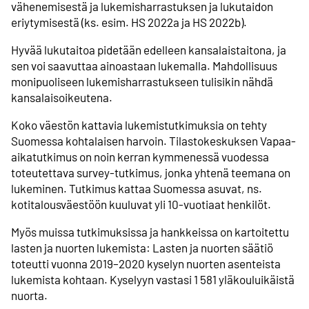
vähenemisestä ja lukemisharrastuksen ja lukutaidon
eriytymisestä (ks. esim. HS 2022a ja HS 2022b).
Hyvää lukutaitoa pidetään edelleen kansalaistaitona, ja
sen voi saavuttaa ainoastaan lukemalla. Mahdollisuus
monipuoliseen lukemisharrastukseen tulisikin nähdä
kansalaisoikeutena.
Koko väestön kattavia lukemistutkimuksia on tehty
Suomessa kohtalaisen harvoin. Tilastokeskuksen Vapaa-
aikatutkimus on noin kerran kymmenessä vuodessa
toteutettava survey-tutkimus, jonka yhtenä teemana on
lukeminen. Tutkimus kattaa Suomessa asuvat, ns.
kotitalousväestöön kuuluvat yli 10-vuotiaat henkilöt.
Myös muissa tutkimuksissa ja hankkeissa on kartoitettu
lasten ja nuorten lukemista: Lasten ja nuorten säätiö
toteutti vuonna 2019–2020 kyselyn nuorten asenteista
lukemista kohtaan. Kyselyyn vastasi 1 581 yläkouluikäistä
nuorta.