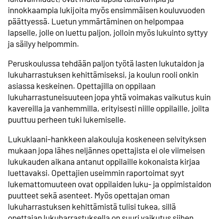
innokkaampia lukijoita myös ensimmäisen kouluvuoden
päättyessä. Luetun ymmärtäminen on helpompaa
lapselle, jolle on luettu paljon, jolloin myös lukuinto syttyy
ja säilyy helpommin.
Peruskoulussa tehdään paljon työtä lasten lukutaidon ja
lukuharrastuksen kehittämiseksi, ja koulun rooli onkin
asiassa keskeinen. Opettajilla on oppilaan
lukuharrastuneisuuteen jopa yhtä voimakas vaikutus kuin
kavereilla ja vanhemmilla, erityisesti niille oppilaille, joilta
puuttuu perheen tuki lukemiselle.
Lukuklaani-hankkeen alakouluja koskeneen selvityksen
mukaan jopa lähes neljännes opettajista ei ole viimeisen
lukukauden aikana antanut oppilaille kokonaista kirjaa
luettavaksi. Opettajien useimmin raportoimat syyt
lukemattomuuteen ovat oppilaiden luku- ja oppimistaidon
puutteet sekä asenteet. Myös opettajan oman
lukuharrastuksen kehittämistä tulisi tukea, sillä
opettajan lukuharrastuksella on suuri vaikutus siihen,