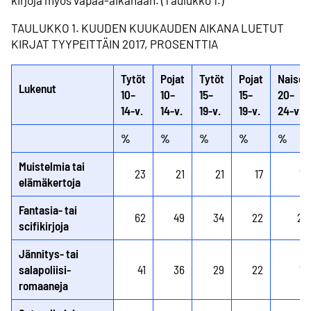
kirjoja myös vapaa-aikanaan. (Taulukko 1.)
TAULUKKO 1. KUUDEN KUUKAUDEN AIKANA LUETUT
KIRJAT TYYPEITTÄIN 2017, PROSENTTIA
Tytöt
Pojat
Tytöt
Pojat
Naiset
Lukenut
10–
10–
15–
15–
20–
14-v.
14-v.
19-v.
19-v.
24-v.
%
%
%
%
%
Muistelmia tai
23
21
21
17
18
elämäkertoja
Fantasia- tai
62
49
34
22
25
scifikirjoja
Jännitys- tai
salapoliisi-
41
36
29
22
19
romaaneja