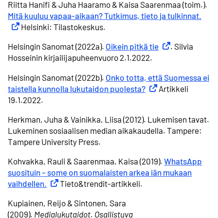
Riitta Hanifi & Juha Haaramo & Kaisa Saarenmaa (toim.).
Mitä kuuluu vapaa-aikaan? Tutkimus, tieto ja tulkinnat.
Ulko
Helsinki: Tilastokeskus.
Helsingin Sanomat (2022a).
Oikein pitkä tie
Ulkoinen linkki
. Silvia
Hosseinin kirjailijapuheenvuoro 2.1.2022.
Helsingin Sanomat (2022b).
Onko totta, että Suomessa ei
taistella kunnolla lukutaidon puolesta?
Ulkoinen linkki
Artikkeli
19.1.2022.
Herkman, Juha & Vainikka, Liisa (2012). Lukemisen tavat.
Lukeminen sosiaalisen median aikakaudella. Tampere:
Tampere University Press.
Kohvakka, Rauli & Saarenmaa, Kaisa (2019).
WhatsApp
suosituin – some on suomalaisten arkea iän mukaan
vaihdellen.
Ulkoinen linkki
Tieto&trendit-artikkeli.
Kupiainen, Reijo & Sintonen, Sara
(2009).
Medialukutaidot. Osallistuva