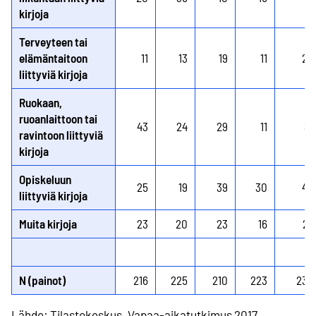
kirjoja
Terveyteen tai
elämäntaitoon
11
13
19
11
24
liittyviä kirjoja
Ruokaan,
ruoanlaittoon tai
43
24
29
11
31
ravintoon liittyviä
kirjoja
Opiskeluun
25
19
39
30
44
liittyviä kirjoja
Muita kirjoja
23
20
23
16
27
N (painot)
216
225
210
223
235
Lähde: Tilastokeskus, Vapaa-aikatutkimus 2017