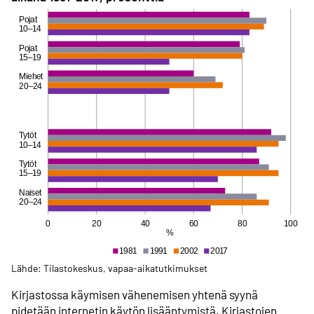
Lähde: Tilastokeskus, vapaa-aikatutkimukset
Kirjastossa käymisen vähenemisen yhtenä syynä
pidetään internetin käytön lisääntymistä. Kirjastojen