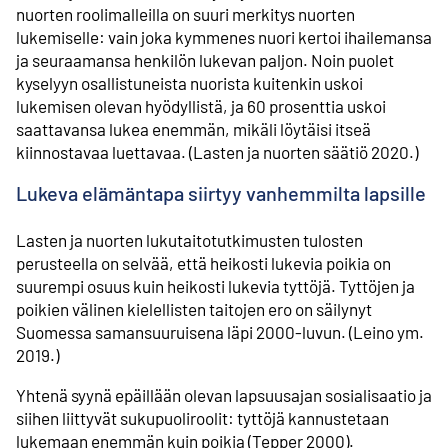
nuorten roolimalleilla on suuri merkitys nuorten
lukemiselle: vain joka kymmenes nuori kertoi ihailemansa
ja seuraamansa henkilön lukevan paljon. Noin puolet
kyselyyn osallistuneista nuorista kuitenkin uskoi
lukemisen olevan hyödyllistä, ja 60 prosenttia uskoi
saattavansa lukea enemmän, mikäli löytäisi itseä
kiinnostavaa luettavaa. (Lasten ja nuorten säätiö 2020.)
Lukeva elämäntapa siirtyy vanhemmilta lapsille
Lasten ja nuorten lukutaitotutkimusten tulosten
perusteella on selvää, että heikosti lukevia poikia on
suurempi osuus kuin heikosti lukevia tyttöjä. Tyttöjen ja
poikien välinen kielellisten taitojen ero on säilynyt
Suomessa samansuuruisena läpi 2000-luvun. (Leino ym.
2019.)
Yhtenä syynä epäillään olevan lapsuusajan sosialisaatio ja
siihen liittyvät sukupuoliroolit: tyttöjä kannustetaan
lukemaan enemmän kuin poikia (Tepper 2000).