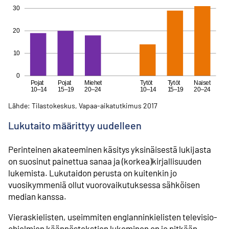
Lähde: Tilastokeskus, Vapaa-aikatutkimus 2017
Lukutaito määrittyy uudelleen
Perinteinen akateeminen käsitys yksinäisestä lukijasta
on suosinut painettua sanaa ja (korkea)kirjallisuuden
lukemista. Lukutaidon perusta on kuitenkin jo
vuosikymmeniä ollut vuorovaikutuksessa sähköisen
median kanssa.
Vieraskielisten, useimmiten englanninkielisten televisio-
ohjelmien käännöstekstien lukeminen on jo pitkään