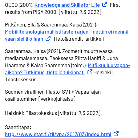
OECD (2001).
Knowledge and Skills for Life
Ulkoinen linkki
. First
results from PISA 2000. [viitattu: 7.3.2022]
Pitkänen, Ella & Saarenmaa, Kaisa (2021).
Mobiiliteknologia mullisti lasten arjen – nettiin ei mennä,
vaan siellä ollaan
Ulkoinen linkki
. Tieto&trendit-artikkeli.
Saarenmaa, Kaisa (2021). Zoomerit muuttuvassa
mediamaisemassa. Teoksessa Riitta Hanifi & Juha
Haaramo & Kaisa Saarenmaa (toim.).
Mitä kuuluu vapaa-
aikaan? Tutkimus, tieto ja tulkinnat.
Ulkoinen linkki
Helsinki:
Tilastokeskus.
Suomen virallinen tilasto (SVT): Vapaa-ajan
osallistuminen [verkkojulkaisu].
Helsinki: Tilastokeskus [viitattu: 7.3.2022].
Saantitapa:
http://www.stat.fi/til/vpa/2017/03/index.html
Ulkoinen lin