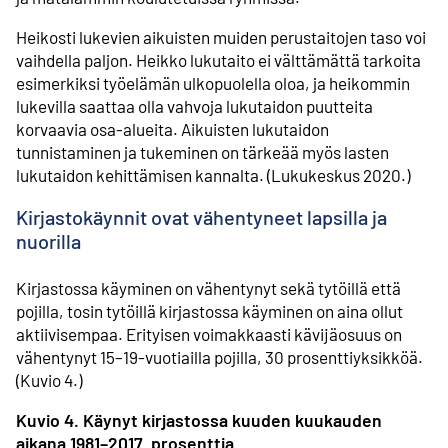
Heikosti lukevien aikuisten muiden perustaitojen taso voi
vaihdella paljon. Heikko lukutaito ei välttämättä tarkoita
esimerkiksi työelämän ulkopuolella oloa, ja heikommin
lukevilla saattaa olla vahvoja lukutaidon puutteita
korvaavia osa-alueita. Aikuisten lukutaidon
tunnistaminen ja tukeminen on tärkeää myös lasten
lukutaidon kehittämisen kannalta. (Lukukeskus 2020.)
Kirjastokäynnit ovat vähentyneet lapsilla ja
nuorilla
Kirjastossa käyminen on vähentynyt sekä tytöillä että
pojilla, tosin tytöillä kirjastossa käyminen on aina ollut
aktiivisempaa. Erityisen voimakkaasti kävijäosuus on
vähentynyt 15–19-vuotiailla pojilla, 30 prosenttiyksikköä.
(Kuvio 4.)
Kuvio 4. Käynyt kirjastossa kuuden kuukauden
aikana 1981–2017, prosenttia