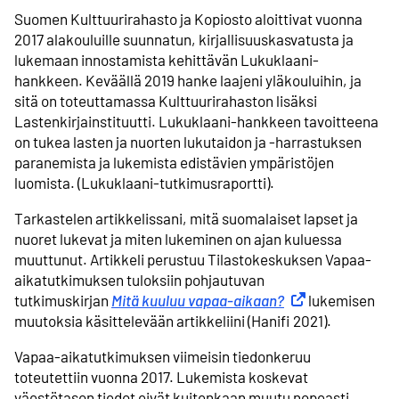
Suomen Kulttuurirahasto ja Kopiosto aloittivat vuonna
2017 alakouluille suunnatun, kirjallisuuskasvatusta ja
lukemaan innostamista kehittävän Lukuklaani-
hankkeen. Keväällä 2019 hanke laajeni yläkouluihin, ja
sitä on toteuttamassa Kulttuurirahaston lisäksi
Lastenkirjainstituutti. Lukuklaani-hankkeen tavoitteena
on tukea lasten ja nuorten lukutaidon ja -harrastuksen
paranemista ja lukemista edistävien ympäristöjen
luomista. (Lukuklaani-tutkimusraportti).
Tarkastelen artikkelissani, mitä suomalaiset lapset ja
nuoret lukevat ja miten lukeminen on ajan kuluessa
muuttunut. Artikkeli perustuu Tilastokeskuksen Vapaa-
aikatutkimuksen tuloksiin pohjautuvan
tutkimuskirjan
Mitä kuuluu vapaa-aikaan?
Ulkoinen linkki
lukemisen
muutoksia käsittelevään artikkeliini (Hanifi 2021).
Vapaa-aikatutkimuksen viimeisin tiedonkeruu
toteutettiin vuonna 2017. Lukemista koskevat
väestötason tiedot eivät kuitenkaan muutu nopeasti,