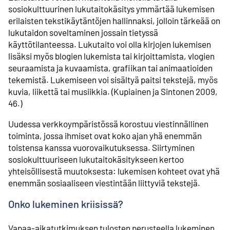
sosiokulttuurinen lukutaitokäsitys ymmärtää lukemisen
erilaisten tekstikäytäntöjen hallinnaksi, jolloin tärkeää on
lukutaidon soveltaminen jossain tietyssä
käyttötilanteessa. Lukutaito voi olla kirjojen lukemisen
lisäksi myös blogien lukemista tai kirjoittamista, vlogien
seuraamista ja kuvaamista, grafiikan tai animaatioiden
tekemistä. Lukemiseen voi sisältyä paitsi tekstejä, myös
kuvia, liikettä tai musiikkia. (Kupiainen ja Sintonen 2009,
46.)
Uudessa verkkoympäristössä korostuu viestinnällinen
toiminta, jossa ihmiset ovat koko ajan yhä enemmän
toistensa kanssa vuorovaikutuksessa. Siirtyminen
sosiokulttuuriseen lukutaitokäsitykseen kertoo
yhteisöllisestä muutoksesta: lukemisen kohteet ovat yhä
enemmän sosiaaliseen viestintään liittyviä tekstejä.
Onko lukeminen kriisissä?
Vapaa-aikatutkimuksen tulosten perusteella lukeminen