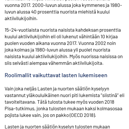
vuonna 2017. 2000-luvun alussa joka kymmenes ja 1980-
luvun alussa 40 prosenttia nuorista miehistä kuului
aktiivilukijoihin.
15–24-vuotiaista nuorista naisista kahdeksan prosenttia
kuului aktiivilukijoihin eli oli lukenut vähintään 10 kirjaa
puolen vuoden aikana vuonna 2017. Vuonna 2002 noin
joka kolmas ja 1980-luvun alussa yli puolet nuorista
naisista kuului aktiivilukijoihin. Myös nuorissa naisissa on
siis selvästi aiempaa vähemmän aktiivilukijoita.
Roolimallit vaikuttavat lasten lukemiseen
Vain joka neljäs Lasten ja nuorten säätiön kyselyyn
vastannut yläkouluikäinen nuori piti lukemista ”siistinä” eli
tavoiteltavana. Tätä tulosta tukee myös vuoden 2018
Pisa-tutkimus, jonka tulosten mukaan kaksi kolmasosaa
pojista lukee vain, jos on pakko (OECD 2018).
Lasten ja nuorten säätiön kyselyn tulosten mukaan