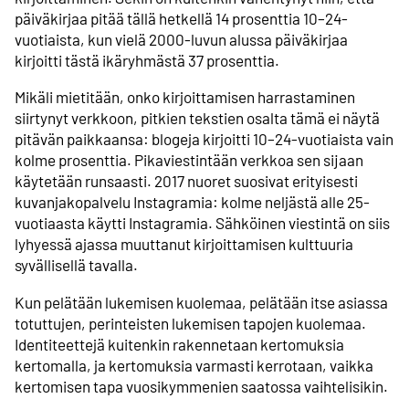
päiväkirjaa pitää tällä hetkellä 14 prosenttia 10–24-
vuotiaista, kun vielä 2000-luvun alussa päiväkirjaa
kirjoitti tästä ikäryhmästä 37 prosenttia.
Mikäli mietitään, onko kirjoittamisen harrastaminen
siirtynyt verkkoon, pitkien tekstien osalta tämä ei näytä
pitävän paikkaansa: blogeja kirjoitti 10–24-vuotiaista vain
kolme prosenttia. Pikaviestintään verkkoa sen sijaan
käytetään runsaasti. 2017 nuoret suosivat erityisesti
kuvanjakopalvelu Instagramia: kolme neljästä alle 25-
vuotiaasta käytti Instagramia. Sähköinen viestintä on siis
lyhyessä ajassa muuttanut kirjoittamisen kulttuuria
syvällisellä tavalla.
Kun pelätään lukemisen kuolemaa, pelätään itse asiassa
totuttujen, perinteisten lukemisen tapojen kuolemaa.
Identiteettejä kuitenkin rakennetaan kertomuksia
kertomalla, ja kertomuksia varmasti kerrotaan, vaikka
kertomisen tapa vuosikymmenien saatossa vaihtelisikin.