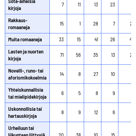
Sota-aiheisia
7
11
13
23
7
kirjoja
Rakkaus-
15
1
28
7
23
romaaneja
Muita romaaneja
33
15
41
26
40
Lasten ja nuorten
71
56
35
13
25
kirjoja
Novelli-, runo- tai
14
8
27
10
16
aforismikokoelmia
Yhteiskunnallisia
6
5
8
9
12
tai mielipidekirjoja
Uskonnollisia tai
8
9
12
6
6
hartauskirjoja
Urheiluun tai
liikuntaan liittyviä
20
38
10
15
14