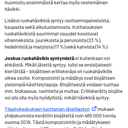
huomioitu ensimmäistä kertaa myös nestemäinen
hävikki.
Lisäksi ruokahävikkiä syntyy ravitsemispalveluista,
kaupasta sekä alkutuotannosta. Kotitalouksien
ruokahävikistä suurimmat osuudet koostuvat
vihanneksista, juureksista ja perunoista (23 %),
hedelmistä ja marjoista (17 %) sekä kahvista (14 %).
Joskus ruokahävikin syntymistä
ei kuitenkaan voi
ehkäistä.
Mikäli jätettä syntyy, tulisi se ensisijaisesti
kierrättää – biojätteen erilliskeräys on ruokahävikille
oikea osoite. Kompostointi ja mädätys ovat biojätteen
yleisimpiä käsittelytapoja. Biojätteestä voidaan tuottaa
mm. biokaasua, ravinteita ja multaa. Erilliskerätty biojäte
voi siis olla myös hyödyllistä, mikäli hävikkiä syntyy.
Tilastokeskuksen tuottaman jätetilaston
Ulkoinen linkki
mukaan
yhdyskunnista kerättiin biojätettä noin 465 000 tonnia
vuonna 2019. Tästä kompostointiin ja mädätykseen