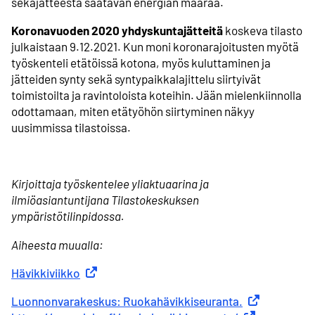
sekajätteestä saatavan energian määrää.
Koronavuoden 2020 yhdyskuntajätteitä
koskeva tilasto
julkaistaan 9.12.2021. Kun moni koronarajoitusten myötä
työskenteli etätöissä kotona, myös kuluttaminen ja
jätteiden synty sekä syntypaikkalajittelu siirtyivät
toimistoilta ja ravintoloista koteihin. Jään mielenkiinnolla
odottamaan, miten etätyöhön siirtyminen näkyy
uusimmissa tilastoissa.
Kirjoittaja työskentelee yliaktuaarina ja
ilmiöasiantuntijana Tilastokeskuksen
ympäristötilinpidossa.
Aiheesta muualla:
Hävikkiviikko
Ulkoinen linkki
Luonnonvarakeskus: Ruokahävikkiseuranta.
Ulkoinen linkk