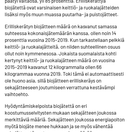
päätyi valtaosa, yli 85 prosenttia. Erilliskerättyä
biojätettä ovat varsinaisen keittiö- ja ruokalajätteiden
lisäksi myös muun muassa puutarha- ja puistojätteet.
Erilliskerätyn biojätteen määrä on kasvanut samassa
suhteessa kokonaisjätemäärän kanssa, ollen noin 14
prosenttia vuosina 2015–2019. Kun tarkastellaan pelkkiä
keittiö- ja ruokalajätteitä, on niiden suhteellinen osuus
ollut noin kymmenesosa. Jokaista suomalaista kohti
kertynyt keittiö- ja ruokalajätteen määrä on vuosina
2015–2019 kasvanut 12 kilogrammalla ollen 66
kilogrammaa vuonna 2019. Toki tämä ei automaattisesti
ole huono asia, sillä biojätteen erilliskeräys on
sekajätteeseen joutumiseen verrattuna kestävämpi
vaihtoehto.
Hyödyntämiskelpoista biojätettä on eri
koostumusselvitysten mukaan sekajätteen joukossa
merkittäviä määriä. Sekajätteen joukossa energiapolton
myötä biojäte menee hukkaan ja se myös vähentää