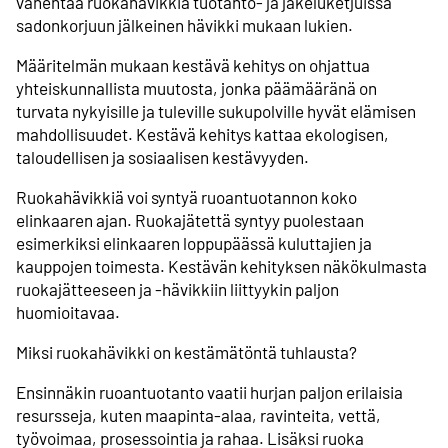
vähentää ruokahävikkiä tuotanto- ja jakeluketjuissa
sadonkorjuun jälkeinen hävikki mukaan lukien.
Määritelmän mukaan kestävä kehitys on ohjattua
yhteiskunnallista muutosta, jonka päämääränä on
turvata nykyisille ja tuleville sukupolville hyvät elämisen
mahdollisuudet. Kestävä kehitys kattaa ekologisen,
taloudellisen ja sosiaalisen kestävyyden.
Ruokahävikkiä voi syntyä ruoantuotannon koko
elinkaaren ajan. Ruokajätettä syntyy puolestaan
esimerkiksi elinkaaren loppupäässä kuluttajien ja
kauppojen toimesta. Kestävän kehityksen näkökulmasta
ruokajätteeseen ja -hävikkiin liittyykin paljon
huomioitavaa.
Miksi ruokahävikki on kestämätöntä tuhlausta?
Ensinnäkin ruoantuotanto vaatii hurjan paljon erilaisia
resursseja, kuten maapinta-alaa, ravinteita, vettä,
työvoimaa, prosessointia ja rahaa. Lisäksi ruoka