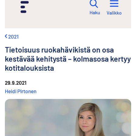
i
r
Haku
Valikko
r
y
s
i
2021
s
ä
Tietoisuus ruokahävikistä on osa
l
t
kestävää kehitystä – kolmasosa kertyy
ö
kotitalouksista
ö
n
29.9.2021
Heidi Pirtonen