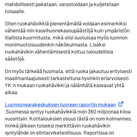
mahdollisesti pakataan, varastoidaan ja kuljetetaan
toisaalle.
Siten ruokahävikkiä pienentämällä voidaan esimerkiksi
vähentää niin kasvihuonekaasupäästöjä kuin ympäristön
liiallista kuormitusta, mikä olisi suotuisaa myös luonnon
monimuotoisuudenkin näkökulmasta. Lisäksi
ruokahävikin vähentämisestä koituu taloudellisia
säästöjä.
On myös tärkeää huomata, että ruoka jakautuu erityisesti
maailmanlaajuisesti tarkasteltuna hyvinkin eriarvoisesti.
YK:n mukaan ruokahävikki ja nälänhätä kasvavat yhtä
aikaa.
Luonnonvarakeskuksen tuoreen raportin mukaan
Ulkoinen 
Suomessa syntyy ruokahävikkiä noin 360 miljoonaa kiloa
vuosittain. Kotitalouksien osuus tästä on noin kolmannes,
minkä jälkeen toiseksi merkittävin ruokahävikin
syntylähde on elintarviketeollisuus. Raportissa on