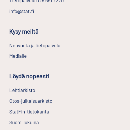
Tietopalvelu
029 551 2220
info@stat.fi
Kysy meiltä
Neuvonta ja tietopalvelu
Medialle
Löydä nopeasti
Lehtiarkisto
Ulkoinen linkki
Otos-julkaisuarkisto
Ulkoinen linkki
StatFin-tietokanta
Ulkoinen linkki
Suomi lukuina