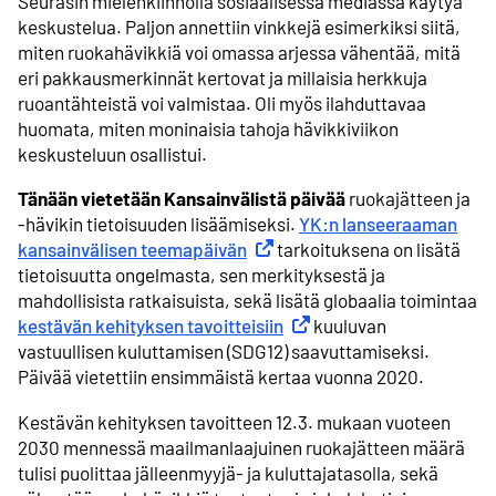
Seurasin mielenkiinnolla sosiaalisessa mediassa käytyä
keskustelua. Paljon annettiin vinkkejä esimerkiksi siitä,
miten ruokahävikkiä voi omassa arjessa vähentää, mitä
eri pakkausmerkinnät kertovat ja millaisia herkkuja
ruoantähteistä voi valmistaa. Oli myös ilahduttavaa
huomata, miten moninaisia tahoja hävikkiviikon
keskusteluun osallistui.
Tänään vietetään Kansainvälistä päivää
ruokajätteen ja
-hävikin tietoisuuden lisäämiseksi.
YK:n lanseeraaman
kansainvälisen teemapäivän
Ulkoinen linkki
tarkoituksena on lisätä
tietoisuutta ongelmasta, sen merkityksestä ja
mahdollisista ratkaisuista, sekä lisätä globaalia toimintaa
kestävän kehityksen tavoitteisiin
Ulkoinen linkki
kuuluvan
vastuullisen kuluttamisen (SDG12) saavuttamiseksi.
Päivää vietettiin ensimmäistä kertaa vuonna 2020.
Kestävän kehityksen tavoitteen 12.3. mukaan vuoteen
2030 mennessä maailmanlaajuinen ruokajätteen määrä
tulisi puolittaa jälleenmyyjä- ja kuluttajatasolla, sekä