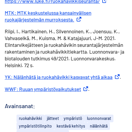
https://www.luke.fi/ruokahavikkiseuranta/
Ulkoinen linkki
MTK: MTK keskustelussa kansainvälisen
ruokajärjestelmän murroksesta.
Ulkoinen linkki
Riipi, I., Hartikainen, H., Silvennoinen, K., Joensuu, K.,
Vahvaselkä, M., Kuisma, M. & Katajajuuri, J-M. 2021.
Elintarvikejätteen ja ruokahävikin seurantajärjestelmän
rakentaminen ja ruokahävikkitiekartta. Luonnonvara- ja
biotalouden tutkimus 49/2021. Luonnonvarakeskus.
Helsinki. 72 s.
YK: Nälänhätä ja ruokahävikki kasvavat yhtä aikaa
Ulkoinen 
.
WWF: Ruuan ympäristövaikutukset
Ulkoinen linkki
.
Avainsanat:
ruokahävikki
jätteet
ympäristö
luonnonvarat
ympäristötilinpito
kestävä kehitys
nälänhätä