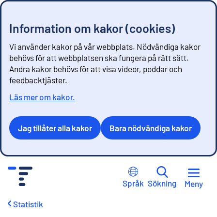
Information om kakor (cookies)
Vi använder kakor på vår webbplats. Nödvändiga kakor
behövs för att webbplatsen ska fungera på rätt sätt.
Andra kakor behövs för att visa videor, poddar och
feedbacktjäster.
Läs mer om kakor.
Jag tillåter alla kakor
Bara nödvändiga kakor
G
å
Språk
Sökning
Meny
t
i
Statistik
l