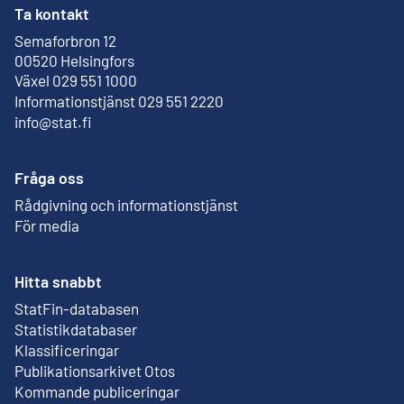
Ta kontakt
Semaforbron 12
Extern länk
00520 Helsingfors
Växel 029 551 1000
Informationstjänst 029 551 2220
info@stat.fi
Fråga oss
Rådgivning och informationstjänst
För media
Hitta snabbt
StatFin-databasen
Extern länk
Statistikdatabaser
Klassificeringar
Publikationsarkivet Otos
Extern länk
Kommande publiceringar