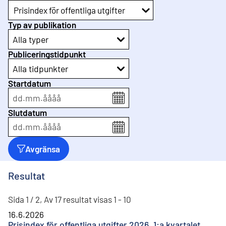
Prisindex för offentliga utgifter
Typ av publikation
Alla typer
Publiceringstidpunkt
Alla tidpunkter
Startdatum
dd
.
mm
.
åååå
Slutdatum
dd
.
mm
.
åååå
Avgränsa
Resultat
Sida 1 / 2, Av 17 resultat visas 1 - 10
16.6.2026
Prisindex för offentliga utgifter 2026, 1:a kvartalet