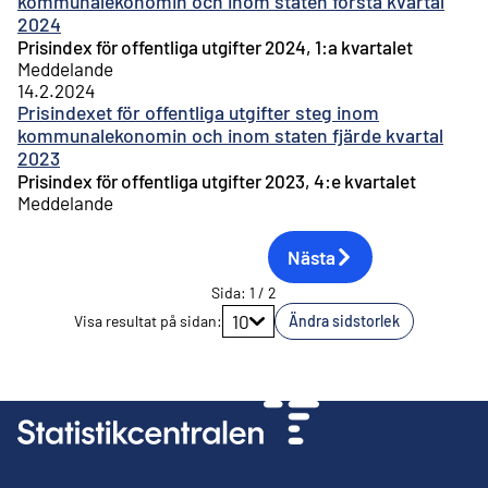
kommunalekonomin och inom staten första kvartal
2024
Prisindex för offentliga utgifter 2024, 1:a kvartalet
Meddelande
14.2.2024
Prisindexet för offentliga utgifter steg inom
kommunalekonomin och inom staten fjärde kvartal
2023
Prisindex för offentliga utgifter 2023, 4:e kvartalet
Meddelande
Nästa
Sida
:
1
/
2
Gå till sidan
10
Visa resultat på sidan
:
Ändra sidstorlek