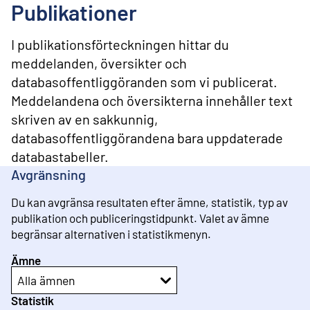
l
Publikationer
i
n
n
I publikationsförteckningen hittar du
e
meddelanden, översikter och
h
databasoffentliggöranden som vi publicerat.
å
l
Meddelandena och översikterna innehåller text
l
skriven av en sakkunnig,
databasoffentliggörandena bara uppdaterade
databastabeller.
Avgränsning
Du kan avgränsa resultaten efter ämne, statistik, typ av
publikation och publiceringstidpunkt. Valet av ämne
begränsar alternativen i statistikmenyn.
Ämne
Alla ämnen
Statistik