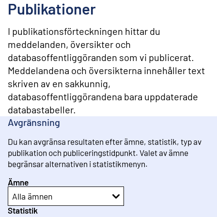
l
Publikationer
i
n
n
I publikationsförteckningen hittar du
e
meddelanden, översikter och
h
databasoffentliggöranden som vi publicerat.
å
l
Meddelandena och översikterna innehåller text
l
skriven av en sakkunnig,
databasoffentliggörandena bara uppdaterade
databastabeller.
Avgränsning
Du kan avgränsa resultaten efter ämne, statistik, typ av
publikation och publiceringstidpunkt. Valet av ämne
begränsar alternativen i statistikmenyn.
Ämne
Alla ämnen
Statistik