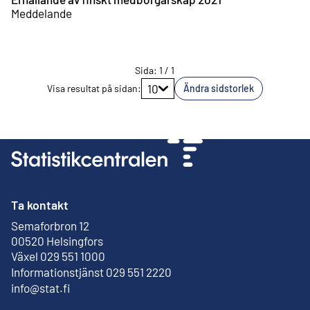
Meddelande
Sida
:
1
/
1
Gå till sidan
10
Visa resultat på sidan
:
Ändra sidstorlek
Ta kontakt
Semaforbron 12
Extern länk
00520 Helsingfors
Växel 029 551 1000
Informationstjänst 029 551 2220
info@stat.fi