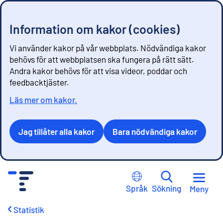
Information om kakor (cookies)
Vi använder kakor på vår webbplats. Nödvändiga kakor
behövs för att webbplatsen ska fungera på rätt sätt.
Andra kakor behövs för att visa videor, poddar och
feedbacktjäster.
Läs mer om kakor.
Jag tillåter alla kakor
Bara nödvändiga kakor
G
å
Språk
Sökning
Meny
t
i
Statistik
l