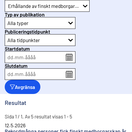
Erhållande av finskt medborgarskap
Typ av publikation
Alla typer
Publiceringstidpunkt
Alla tidpunkter
Startdatum
dd
.
mm
.
åååå
Slutdatum
dd
.
mm
.
åååå
Avgränsa
Resultat
Sida 1 / 1, Av 5 resultat visas 1 - 5
12.5.2026
Rekordmånga personer fick finskt medborgarskap år