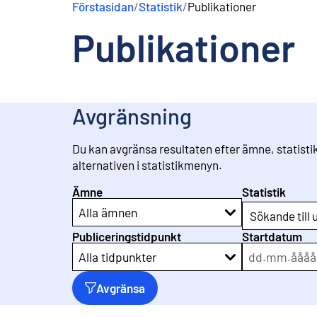
Förstasidan
/
Statistik
/
Publikationer
n
e
Publikationer
h
å
l
l
Avgränsning
Du kan avgränsa resultaten efter ämne, statisti
alternativen i statistikmenyn.
Ämne
Statistik
Alla ämnen
Sökande till 
Publiceringstidpunkt
Startdatum
dd
.
mm
.
åååå
Alla tidpunkter
Avgränsa