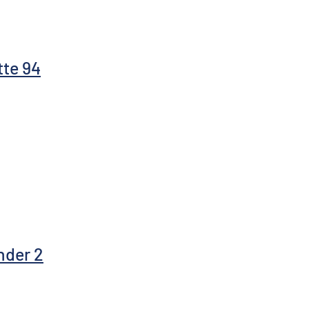
tte 94
nder 2