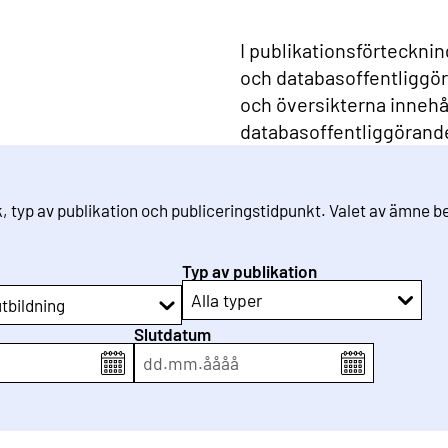
I publikationsförteckni
och databasoffentliggö
och översikterna innehål
databasoffentliggörand
k, typ av publikation och publiceringstidpunkt. Valet av ämne 
Typ av publikation
Alla typer
utbildning
Slutdatum
dd
.
mm
.
åååå