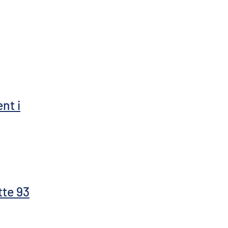
nt i
tte 93