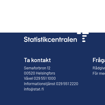
Ta kontakt
Fråg
Semaforbron 12
Rådgivn
Extern länk
00520 Helsingfors
För me
Växel 029 551 1000
Informationstjänst 029 551 2220
info@stat.fi