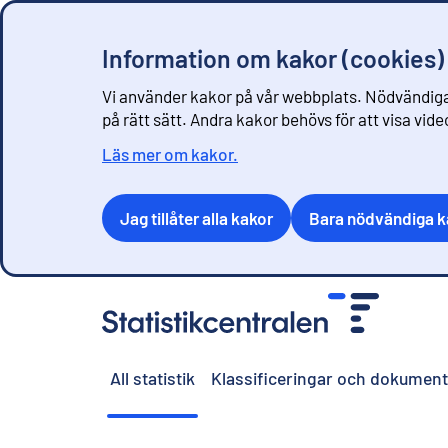
Information om kakor (cookies)
Vi använder kakor på vår webbplats. Nödvändiga
på rätt sätt. Andra kakor behövs för att visa vid
Läs mer om kakor.
Jag tillåter alla kakor
Bara nödvändiga k
G
å
t
i
All statistik
Klassificeringar och dokument
l
l
i
n