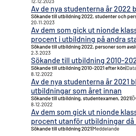
12.12.2023
Av de nya studenterna år 2022 b
Sökande till utbildning 2022, studenter och p
20.11.2023
Av dem som gick ut nionde klass
procent i utbildning på andra st
Sökande till utbildning 2022, personer som avs
2.3.2023
Sökande till utbildning 2010-202
Sökande till utbildning 2010-2021 efter kön
|
Data
8.12.2022
Av de nya studenterna år 2021 bl
utbildningar som året innan
Sökande till utbildning, studentexamen, 2021
|
Ö
8.12.2022
Av dem som gick ut nionde klass
procent utanför utbildningar då
Sökande till utbildning 2021
|
Meddelande