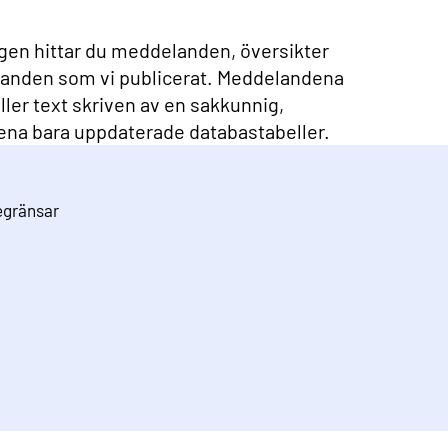
ngen hittar du meddelanden, översikter
randen som vi publicerat. Meddelandena
ler text skriven av en sakkunnig,
ena bara uppdaterade databastabeller.
begränsar