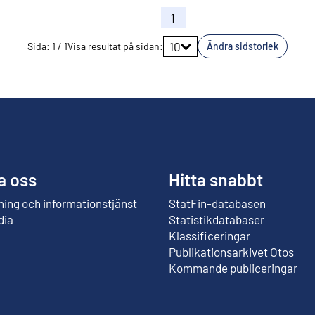
1
Gå till sidan
10
Sida
:
1
/
1
Visa resultat på sidan
:
Ändra sidstorlek
a oss
Hitta snabbt
ing och informationstjänst
StatFin-databasen
Extern länk
dia
Statistikdatabaser
Klassificeringar
Publikationsarkivet Otos
Extern länk
Kommande publiceringar