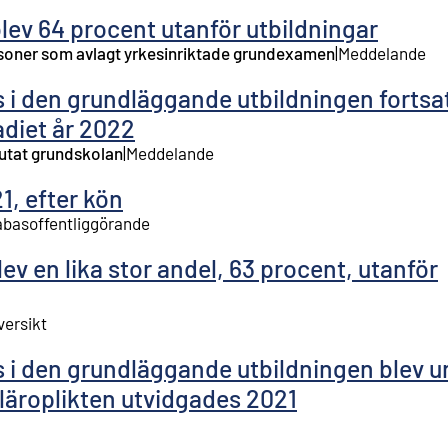
lev 64 procent utanför utbildningar
ersoner som avlagt yrkesinriktade grundexamen
|
Meddelande
 i den grundläggande utbildningen fortsa
adiet år 2022
lutat grundskolan
|
Meddelande
1, efter kön
basoffentliggörande
ev en lika stor andel, 63 procent, utanför
versikt
 i den grundläggande utbildningen blev u
 läroplikten utvidgades 2021