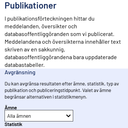
l
Publikationer
i
n
n
I publikationsförteckningen hittar du
e
meddelanden, översikter och
h
databasoffentliggöranden som vi publicerat.
å
l
Meddelandena och översikterna innehåller text
l
skriven av en sakkunnig,
databasoffentliggörandena bara uppdaterade
databastabeller.
Avgränsning
Du kan avgränsa resultaten efter ämne, statistik, typ av
publikation och publiceringstidpunkt. Valet av ämne
begränsar alternativen i statistikmenyn.
Ämne
Alla ämnen
Statistik