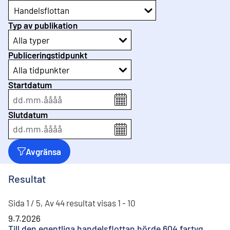
Handelsflottan
Typ av publikation
Alla typer
Publiceringstidpunkt
Alla tidpunkter
Startdatum
dd
.
mm
.
åååå
Slutdatum
dd
.
mm
.
åååå
Avgränsa
Resultat
Sida 1 / 5, Av 44 resultat visas 1 - 10
9.7.2026
Till den egentliga handelsflottan hörde 604 fartyg