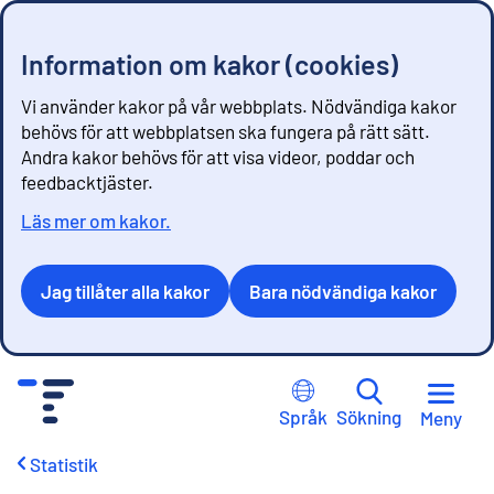
Information om kakor (cookies)
Vi använder kakor på vår webbplats. Nödvändiga kakor
behövs för att webbplatsen ska fungera på rätt sätt.
Andra kakor behövs för att visa videor, poddar och
feedbacktjäster.
Läs mer om kakor.
Jag tillåter alla kakor
Bara nödvändiga kakor
G
å
Språk
Sökning
Meny
t
i
Statistik
l