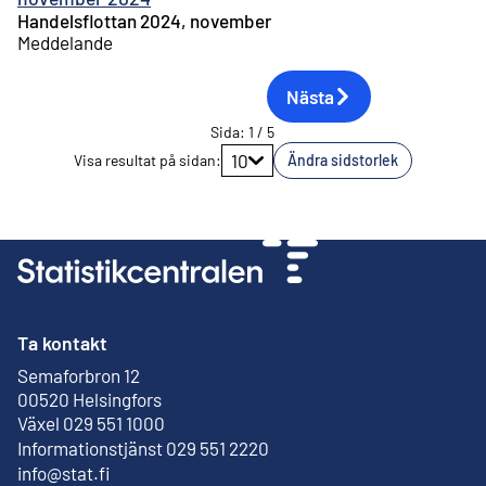
Handelsflottan 2024, november
Meddelande
Nästa
Sida
:
1
/
5
Gå till sidan
10
Visa resultat på sidan
:
Ändra sidstorlek
Ta kontakt
Semaforbron 12
Extern länk
00520 Helsingfors
Växel 029 551 1000
Informationstjänst 029 551 2220
info@stat.fi