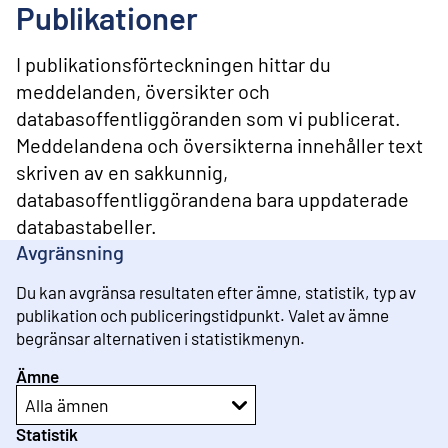
l
Publikationer
i
n
n
I publikationsförteckningen hittar du
e
meddelanden, översikter och
h
databasoffentliggöranden som vi publicerat.
å
l
Meddelandena och översikterna innehåller text
l
skriven av en sakkunnig,
databasoffentliggörandena bara uppdaterade
databastabeller.
Avgränsning
Du kan avgränsa resultaten efter ämne, statistik, typ av
publikation och publiceringstidpunkt. Valet av ämne
begränsar alternativen i statistikmenyn.
Ämne
Alla ämnen
Statistik