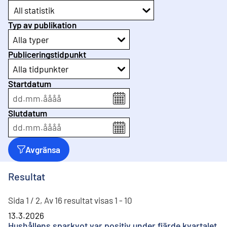
All statistik
Typ av publikation
Alla typer
Publiceringstidpunkt
Alla tidpunkter
Startdatum
dd
.
mm
.
åååå
Slutdatum
dd
.
mm
.
åååå
Avgränsa
Resultat
Sida 1 / 2, Av 16 resultat visas 1 - 10
13.3.2026
Hushållens sparkvot var positiv under fjärde kvartalet