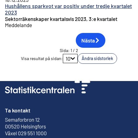
Hushållens sparkvot var positiv under tredje kvartalet
2023
Sektorräkenskaper kvartalsvis 2023, 3:e kvartalet
Meddelande
Nästa
Sida
:
1
/
2
Gå till sidan
10
Visa resultat på sidan
:
Ändra sidstorlek
Ta kontakt
Semaforbron 12
Extern länk
00520 Helsingfors
Växel 029 551 1000