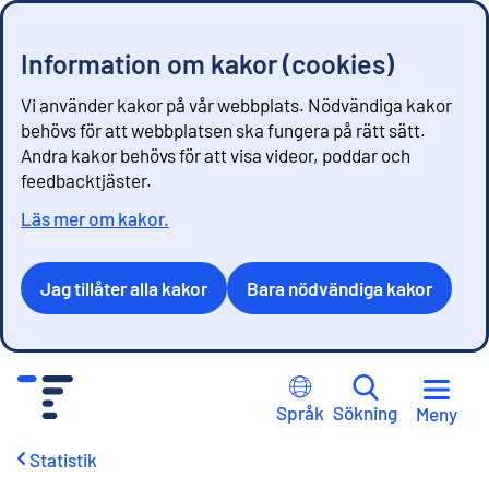
Information om kakor (cookies)
Vi använder kakor på vår webbplats. Nödvändiga kakor
behövs för att webbplatsen ska fungera på rätt sätt.
Andra kakor behövs för att visa videor, poddar och
feedbacktjäster.
Läs mer om kakor.
Jag tillåter alla kakor
Bara nödvändiga kakor
G
å
Språk
Sökning
Meny
t
i
Statistik
l