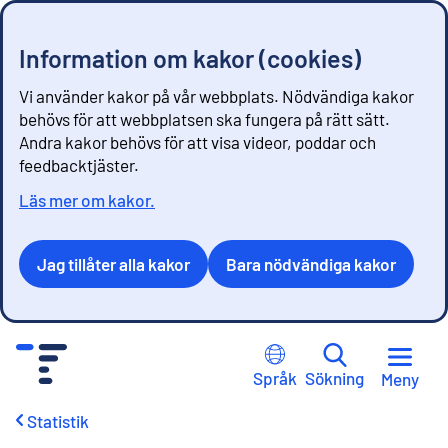
Information om kakor (cookies)
Vi använder kakor på vår webbplats. Nödvändiga kakor
behövs för att webbplatsen ska fungera på rätt sätt.
Andra kakor behövs för att visa videor, poddar och
feedbacktjäster.
Läs mer om kakor.
Jag tillåter alla kakor
Bara nödvändiga kakor
G
å
Språk
Sökning
Meny
t
i
Statistik
l