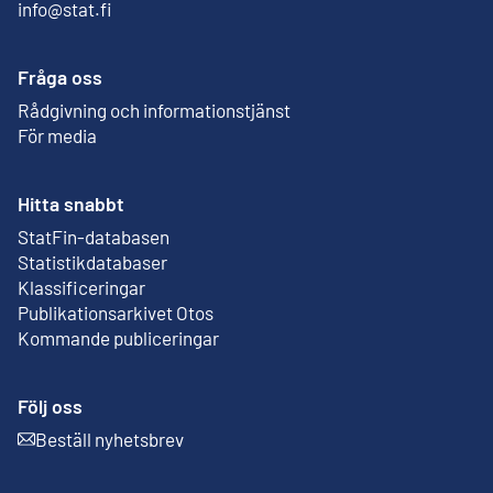
info@stat.fi
Fråga oss
Rådgivning och informationstjänst
För media
Hitta snabbt
StatFin-databasen
Extern länk
Statistikdatabaser
Klassificeringar
Publikationsarkivet Otos
Extern länk
Kommande publiceringar
Följ oss
Beställ nyhetsbrev
Extern länk