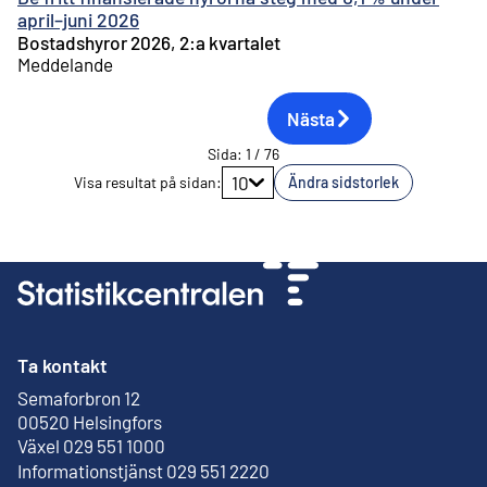
april–juni 2026
Bostadshyror 2026, 2:a kvartalet
Meddelande
Nästa
Sida
:
1
/
76
Gå till sidan
10
Visa resultat på sidan
:
Ändra sidstorlek
Ta kontakt
Semaforbron 12
Extern länk
00520 Helsingfors
Växel 029 551 1000
Informationstjänst 029 551 2220