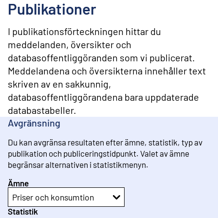
l
Publikationer
i
n
n
I publikationsförteckningen hittar du
e
meddelanden, översikter och
h
databasoffentliggöranden som vi publicerat.
å
l
Meddelandena och översikterna innehåller text
l
skriven av en sakkunnig,
databasoffentliggörandena bara uppdaterade
databastabeller.
Avgränsning
Du kan avgränsa resultaten efter ämne, statistik, typ av
publikation och publiceringstidpunkt. Valet av ämne
begränsar alternativen i statistikmenyn.
Ämne
Priser och konsumtion
Statistik