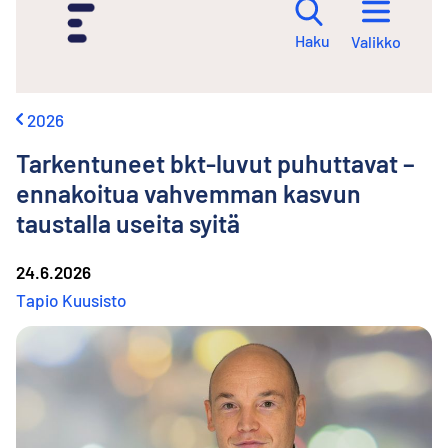
i
r
Haku
Valikko
r
y
s
i
2026
s
ä
Tarkentuneet bkt-luvut puhuttavat –
l
t
ennakoitua vahvemman kasvun
ö
taustalla useita syitä
ö
n
24.6.2026
Tapio Kuusisto