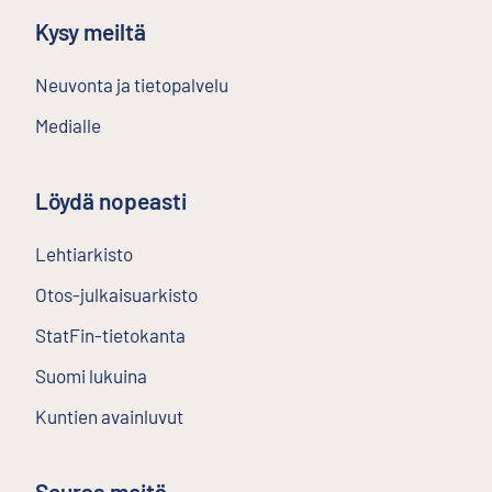
Kysy meiltä
Neuvonta ja tietopalvelu
Medialle
Löydä nopeasti
Lehtiarkisto
Ulkoinen linkki
Otos-julkaisuarkisto
Ulkoinen linkki
StatFin-tietokanta
Ulkoinen linkki
Suomi lukuina
Kuntien avainluvut
Seuraa meitä