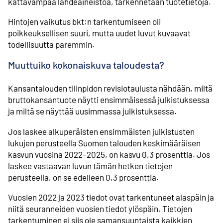
kattavampaa lähdeaineistoa, tarkennetaan tuotetietoja.
Hintojen vaikutus bkt:n tarkentumiseen oli
poikkeuksellisen suuri, mutta uudet luvut kuvaavat
todellisuutta paremmin.
Muuttuiko kokonaiskuva taloudesta?
Kansantalouden tilinpidon revisiotaulusta nähdään, miltä
bruttokansantuote näytti ensimmäisessä julkistuksessa
ja miltä se näyttää uusimmassa julkistuksessa.
Jos laskee alkuperäisten ensimmäisten julkistusten
lukujen perusteella Suomen talouden keskimääräisen
kasvun vuosina 2022–2025, on kasvu 0,3 prosenttia. Jos
laskee vastaavan luvun tämän hetken tietojen
perusteella, on se edelleen 0,3 prosenttia.
Vuosien 2022 ja 2023 tiedot ovat tarkentuneet alaspäin ja
niitä seuranneiden vuosien tiedot ylöspäin. Tietojen
tarkentuminen ei siis ole samansuuntaista kaikkien