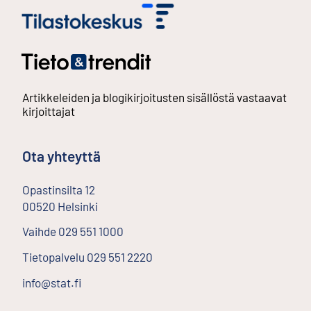
Artikkeleiden ja blogikirjoitusten sisällöstä vastaavat
kirjoittajat
Ota yhteyttä
Opastinsilta
12
00520
Helsinki
Ulkoinen linkki
Vaihde
029 551 1000
Tietopalvelu
029 551 2220
info@stat.fi