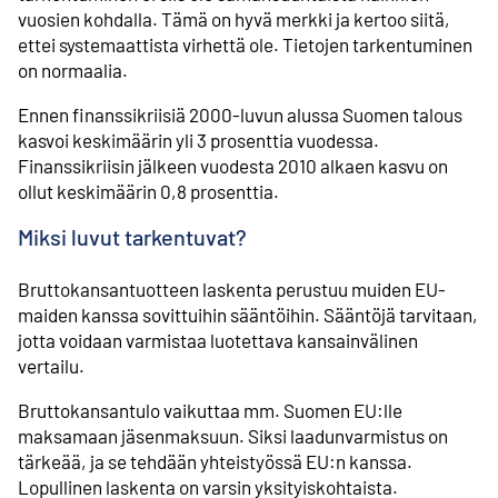
vuosien kohdalla. Tämä on hyvä merkki ja kertoo siitä,
ettei systemaattista virhettä ole. Tietojen tarkentuminen
on normaalia.
Ennen finanssikriisiä 2000-luvun alussa Suomen talous
kasvoi keskimäärin yli 3 prosenttia vuodessa.
Finanssikriisin jälkeen vuodesta 2010 alkaen kasvu on
ollut keskimäärin 0,8 prosenttia.
Miksi luvut tarkentuvat?
Bruttokansantuotteen laskenta perustuu muiden EU-
maiden kanssa sovittuihin sääntöihin. Sääntöjä tarvitaan,
jotta voidaan varmistaa luotettava kansainvälinen
vertailu.
Bruttokansantulo vaikuttaa mm. Suomen EU:lle
maksamaan jäsenmaksuun. Siksi laadunvarmistus on
tärkeää, ja se tehdään yhteistyössä EU:n kanssa.
Lopullinen laskenta on varsin yksityiskohtaista.