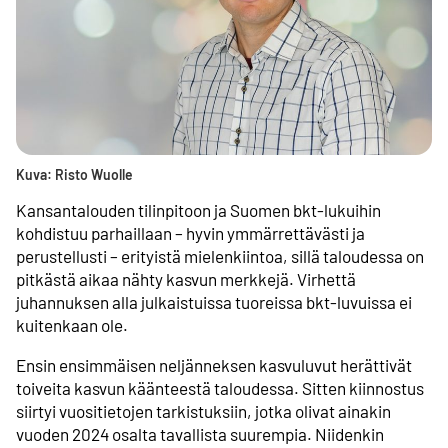
Kuva: Risto Wuolle
Kansantalouden tilinpitoon ja Suomen bkt-lukuihin
kohdistuu parhaillaan – hyvin ymmärrettävästi ja
perustellusti – erityistä mielenkiintoa, sillä taloudessa on
pitkästä aikaa nähty kasvun merkkejä. Virhettä
juhannuksen alla julkaistuissa tuoreissa bkt-luvuissa ei
kuitenkaan ole.
Ensin ensimmäisen neljänneksen kasvuluvut herättivät
toiveita kasvun käänteestä taloudessa. Sitten kiinnostus
siirtyi vuositietojen tarkistuksiin, jotka olivat ainakin
vuoden 2024 osalta tavallista suurempia. Niidenkin