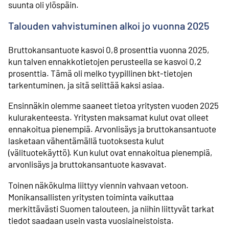
suunta oli ylöspäin.
Talouden vahvistuminen alkoi jo vuonna 2025
Bruttokansantuote kasvoi 0,8 prosenttia vuonna 2025,
kun talven ennakkotietojen perusteella se kasvoi 0,2
prosenttia. Tämä oli melko tyypillinen bkt-tietojen
tarkentuminen, ja sitä selittää kaksi asiaa.
Ensinnäkin olemme saaneet tietoa yritysten vuoden 2025
kulurakenteesta. Yritysten maksamat kulut ovat olleet
ennakoitua pienempiä. Arvonlisäys ja bruttokansantuote
lasketaan vähentämällä tuotoksesta kulut
(välituotekäyttö). Kun kulut ovat ennakoitua pienempiä,
arvonlisäys ja bruttokansantuote kasvavat.
Toinen näkökulma liittyy viennin vahvaan vetoon.
Monikansallisten yritysten toiminta vaikuttaa
merkittävästi Suomen talouteen, ja niihin liittyvät tarkat
tiedot saadaan usein vasta vuosiaineistoista.