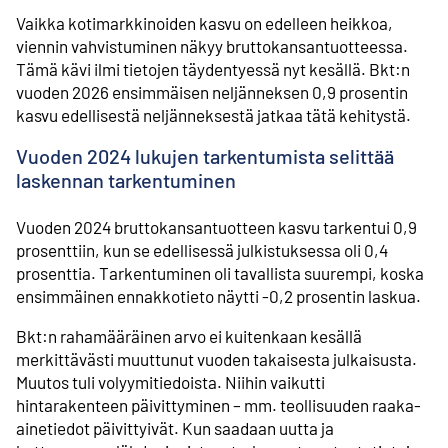
Vaikka kotimarkkinoiden kasvu on edelleen heikkoa,
viennin vahvistuminen näkyy bruttokansantuotteessa.
Tämä kävi ilmi tietojen täydentyessä nyt kesällä. Bkt:n
vuoden 2026 ensimmäisen neljänneksen 0,9 prosentin
kasvu edellisestä neljänneksestä jatkaa tätä kehitystä.
Vuoden 2024 lukujen tarkentumista selittää
laskennan tarkentuminen
Vuoden 2024 bruttokansantuotteen kasvu tarkentui 0,9
prosenttiin, kun se edellisessä julkistuksessa oli 0,4
prosenttia. Tarkentuminen oli tavallista suurempi, koska
ensimmäinen ennakkotieto näytti -0,2 prosentin laskua.
Bkt:n rahamääräinen arvo ei kuitenkaan kesällä
merkittävästi muuttunut vuoden takaisesta julkaisusta.
Muutos tuli volyymitiedoista. Niihin vaikutti
hintarakenteen päivittyminen – mm. teollisuuden raaka-
ainetiedot päivittyivät. Kun saadaan uutta ja