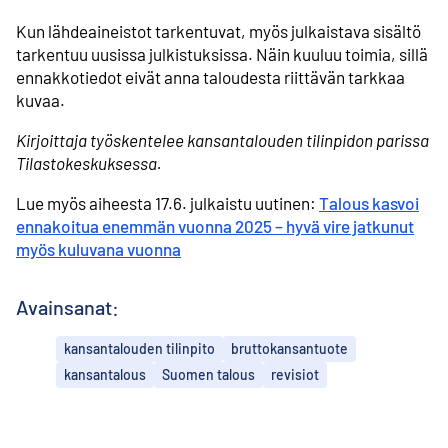
Kun lähdeaineistot tarkentuvat, myös julkaistava sisältö
tarkentuu uusissa julkistuksissa. Näin kuuluu toimia, sillä
ennakkotiedot eivät anna taloudesta riittävän tarkkaa
kuvaa.
Kirjoittaja työskentelee kansantalouden tilinpidon parissa
Tilastokeskuksessa.
Lue myös aiheesta 17.6. julkaistu uutinen:
Talous kasvoi
ennakoitua enemmän vuonna 2025 – hyvä vire jatkunut
myös kuluvana vuonna
Avainsanat:
kansantalouden tilinpito
bruttokansantuote
kansantalous
Suomen talous
revisiot