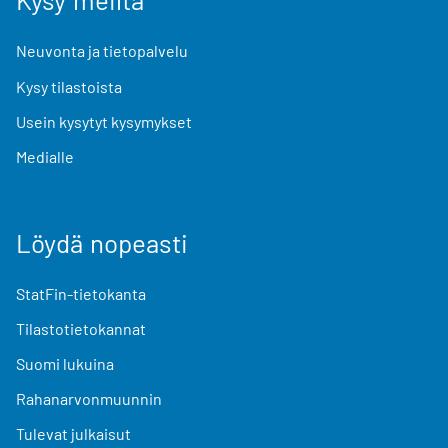
Neuvonta ja tietopalvelu
Kysy tilastoista
Usein kysytyt kysymykset
Medialle
Löydä nopeasti
StatFin-tietokanta
Tilastotietokannat
Suomi lukuina
Rahanarvonmuunnin
Tulevat julkaisut