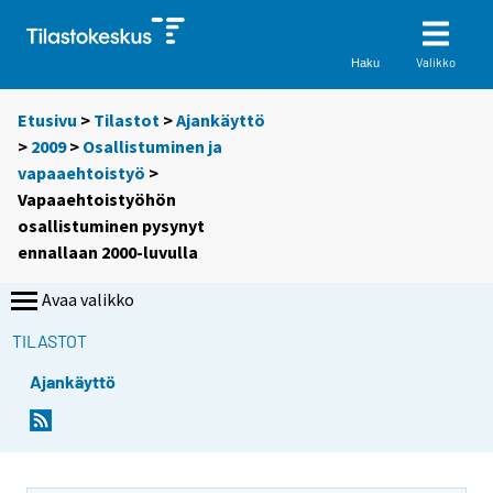
Valikko
Haku
Etusivu
>
Tilastot
>
Ajankäyttö
>
2009
>
Osallistuminen ja
vapaaehtoistyö
>
Vapaaehtoistyöhön
osallistuminen pysynyt
ennallaan 2000-luvulla
Avaa valikko
TILASTOT
Ajankäyttö
Y
Y
o
o
u
u
a
a