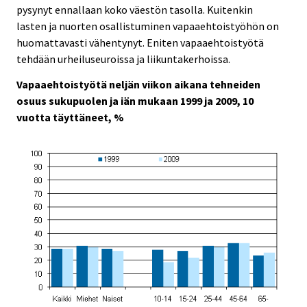
c
c
pysynyt ennallaan koko väestön tasolla. Kuitenkin
e
e
lasten ja nuorten osallistuminen vapaaehtoistyöhön on
.
.
huomattavasti vähentynyt. Eniten vapaaehtoistyötä
tehdään urheiluseuroissa ja liikuntakerhoissa.
Vapaaehtoistyötä neljän viikon aikana tehneiden
osuus sukupuolen ja iän mukaan 1999 ja 2009, 10
vuotta täyttäneet, %