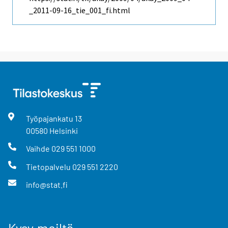
_2011-09-16_tie_001_fi.html
Työpajankatu
13
00580
Helsinki
Vaihde
029 551 1000
Tietopalvelu
029 551 2220
info@stat.fi
Kysy meiltä