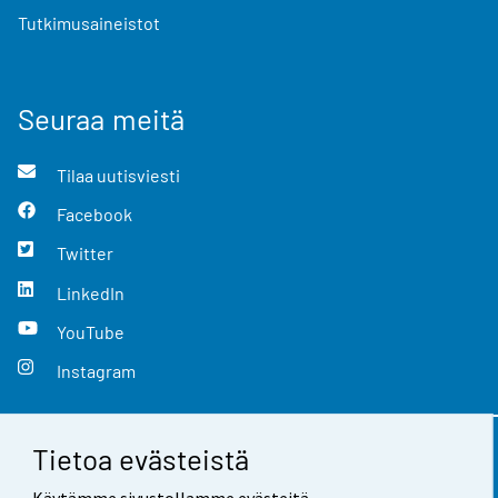
Tutkimusaineistot
Seuraa meitä
Tilaa uutisviesti
Facebook
Twitter
LinkedIn
YouTube
Instagram
Tietoa evästeistä
Yhteystiedot