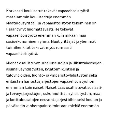
Korkeasti koulutetut tekevät vapaaehtoistyötä
matalammin koulutettuja enemmän.
Maatalousyrittäjillä vapaaehtoistyön tekeminen on
lisääntynyt huomattavasti. He tekevät
vapaaehtoistyötä enemmän kuin mikään muu
sosioekonominen ryhmä. Muut yrittäjät ja ylemmät
toimihenkilöt tekevät myös runsaasti
vapaaehtoistyötä.
Miehet osallistuvat urheiluseurojen ja liikuntakerhojen,
asuinalueyhdistysten, kylätoimikuntien ja
taloyhtiöiden, luonto- ja ympäristöyhdistysten sekä
erilaisten harrastusjärjestöjen vapaaehtoistyöhön
enemmän kuin naiset. Naiset taas osallistuvat sosiaali-
ja terveysjärjestöjen, uskonnollisten yhdistysten, maa-
ja kotitalousalojen neuvontajärjestöihin sekä koulun ja
päiväkodin vanhempaintoimintaan miehiä enemmän.