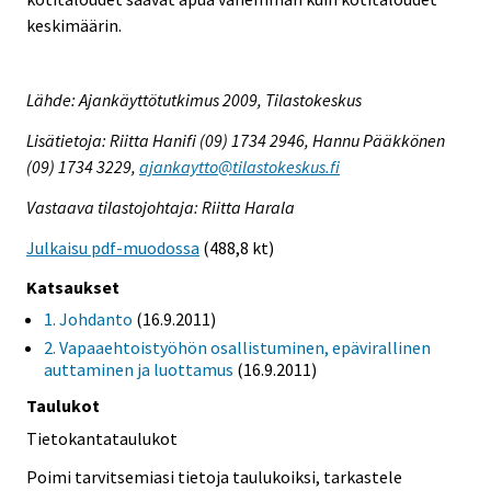
keskimäärin.
Lähde: Ajankäyttötutkimus 2009, Tilastokeskus
Lisätietoja: Riitta Hanifi (09) 1734 2946, Hannu Pääkkönen
(09) 1734 3229,
ajankaytto@tilastokeskus.fi
Vastaava tilastojohtaja: Riitta Harala
Julkaisu pdf-muodossa
(488,8 kt)
Katsaukset
1. Johdanto
(16.9.2011)
2. Vapaaehtoistyöhön osallistuminen, epävirallinen
auttaminen ja luottamus
(16.9.2011)
Taulukot
Tietokantataulukot
Poimi tarvitsemiasi tietoja taulukoiksi, tarkastele