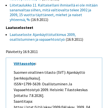
Liitetaulukko 11. Kaltaisellani ihmisellä ei ole mitään
sananvaltaa siihen, mitä valtiovalta tekee 2002 ja
2009, 15 vuotta täyttäneet, miehet ja naiset
yhteensä, %
(16.9.2011)
Laatuselosteet
Laatuseloste: Ajankäyttötutkimus 2009,
osallistuminen ja vapaaehtoistyö
(16.9.2011)
Päivitetty 16.9.2011
Viittausohje
:
Suomen virallinen tilasto (SVT): Ajankäyttö
[verkkojulkaisu].
ISSN=1799-5639.
Osallistuminen Ja
Vapaaehtoistyö
2009. Helsinki: Tilastokeskus
[viitattu: 7.8.2026].
Saantitapa:
https://stat.fi/til/akay/2009/04/akay_2009_04