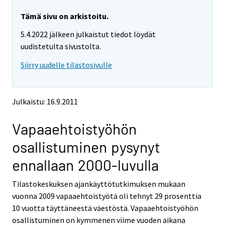
r
r
e
e
Tämä sivu on arkistoitu.
m
m
5.4.2022 jälkeen julkaistut tiedot löydät
o
o
v
v
uudistetulta sivustolta.
i
i
Siirry uudelle tilastosivulle
n
n
g
g
t
t
o
o
Julkaistu: 16.9.2011
a
a
n
n
Vapaaehtoistyöhön
o
o
t
t
osallistuminen pysynyt
h
h
e
e
ennallaan 2000-luvulla
r
r
s
s
Tilastokeskuksen ajankäyttötutkimuksen mukaan
e
e
vuonna 2009 vapaaehtoistyötä oli tehnyt 29 prosenttia
r
r
v
v
10 vuotta täyttäneestä väestöstä. Vapaaehtoistyöhön
i
i
osallistuminen on kymmenen viime vuoden aikana