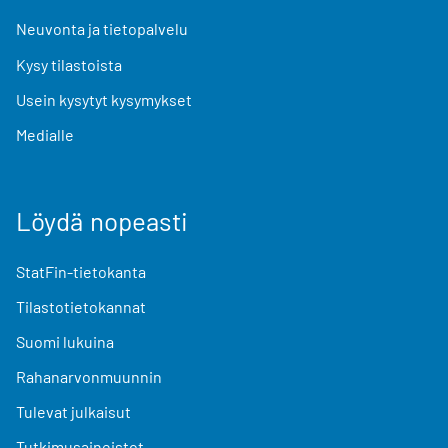
Neuvonta ja tietopalvelu
Kysy tilastoista
Usein kysytyt kysymykset
Medialle
Löydä nopeasti
StatFin-tietokanta
Tilastotietokannat
Suomi lukuina
Rahanarvonmuunnin
Tulevat julkaisut
Tutkimusaineistot