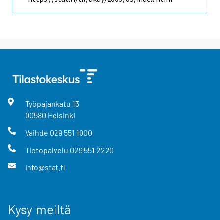
Työpajankatu
13
00580
Helsinki
Vaihde
029 551 1000
Tietopalvelu
029 551 2220
info@stat.fi
Kysy meiltä