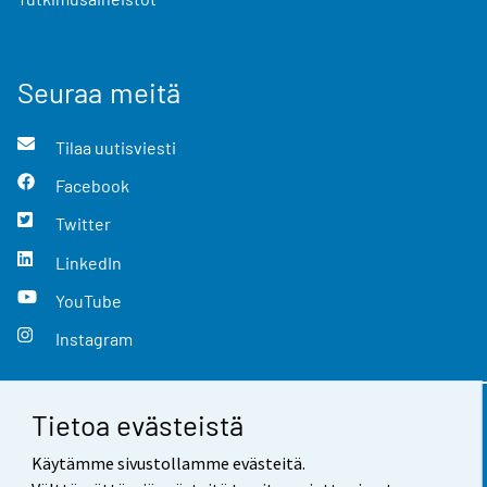
Seuraa meitä
Tilaa uutisviesti
Facebook
Twitter
LinkedIn
YouTube
Instagram
Tietoa evästeistä
Yhteystiedot
Käytämme sivustollamme evästeitä.
Palaute