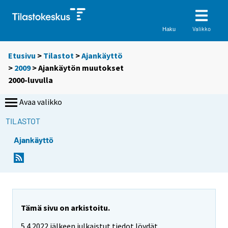
Valikko
Haku
Etusivu
>
Tilastot
>
Ajankäyttö
>
2009
>
Ajankäytön muutokset
2000-luvulla
Avaa valikko
TILASTOT
Ajankäyttö
Tämä sivu on arkistoitu.
5.4.2022 jälkeen julkaistut tiedot löydät