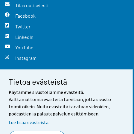
Tilaa uutisviesti
Facebook
Twitter
LinkedIn
YouTube
Instagram
Tietoa evästeistä
Yhteystiedot
Käytämme sivustollamme evästeitä.
Palaute
Välttämättömiä evästeitä tarvitaan, jotta sivusto
toimii oikein. Muita evästeitä tarvitaan videoiden,
Käyttöehdot
podcastien ja palautepalvelun esittämiseen.
Tietosuoja
Lue lisää evästeistä.
Saavutettavuus