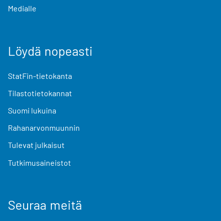
Medialle
Löydä nopeasti
StatFin-tietokanta
Tilastotietokannat
Suomi lukuina
Rahanarvonmuunnin
Tulevat julkaisut
Tutkimusaineistot
Seuraa meitä