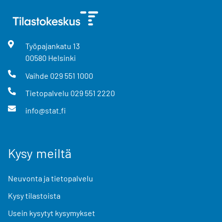
Työpajankatu
13
00580
Helsinki
Vaihde
029 551 1000
Tietopalvelu
029 551 2220
info@stat.fi
Kysy meiltä
Neuvonta ja tietopalvelu
Kysy tilastoista
Usein kysytyt kysymykset