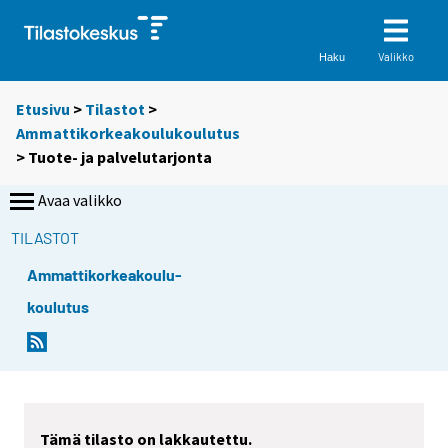
Valikko
Haku
Etusivu
>
Tilastot
>
Ammattikorkeakoulukoulutus
> Tuote- ja palvelutarjonta
Avaa valikko
TILASTOT
Ammattikorkeakoulu-
koulutus
Tämä tilasto on lakkautettu.