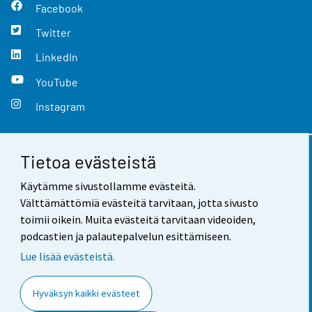
Facebook
Twitter
LinkedIn
YouTube
Instagram
Tietoa evästeistä
Yhteystiedot
Käytämme sivustollamme evästeitä.
Palaute
Välttämättömiä evästeitä tarvitaan, jotta sivusto
toimii oikein. Muita evästeitä tarvitaan videoiden,
Käyttöehdot
podcastien ja palautepalvelun esittämiseen.
Tietosuoja
Lue lisää evästeistä.
Saavutettavuus
Hyväksyn kaikki evästeet
Tietoa sivustosta