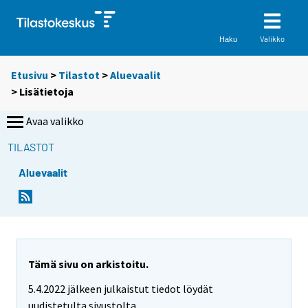
Valikko
Haku
Etusivu
>
Tilastot
>
Aluevaalit
> Lisätietoja
Avaa valikko
TILASTOT
Aluevaalit
Tämä sivu on arkistoitu.
5.4.2022 jälkeen julkaistut tiedot löydät
uudistetulta sivustolta.