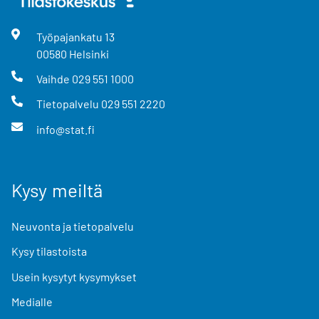
Työpajankatu
13
00580
Helsinki
Vaihde
029 551 1000
Tietopalvelu
029 551 2220
info@stat.fi
Kysy meiltä
Neuvonta ja tietopalvelu
Kysy tilastoista
Usein kysytyt kysymykset
Medialle