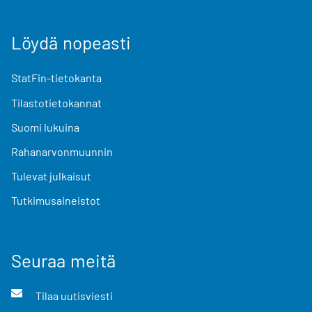
Löydä nopeasti
StatFin-tietokanta
Tilastotietokannat
Suomi lukuina
Rahanarvonmuunnin
Tulevat julkaisut
Tutkimusaineistot
Seuraa meitä
Tilaa uutisviesti