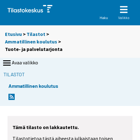
Valikko
Haku
Etusivu
>
Tilastot
>
Ammatillinen koulutus
>
Tuote- ja palvelutarjonta
Avaa valikko
TILASTOT
Ammatillinen koulutus
Tämä tilasto on lakkautettu.
Tilastotietoa tästä aiheesta julkaistaan toisen