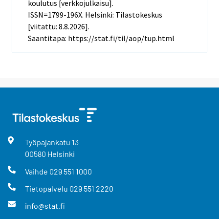
koulutus [verkkojulkaisu].
ISSN=1799-196X. Helsinki: Tilastokeskus
[viitattu: 8.8.2026].
Saantitapa: https://stat.fi/til/aop/tup.html
Työpajankatu
13
00580
Helsinki
Vaihde
029 551 1000
Tietopalvelu
029 551 2220
info@stat.fi