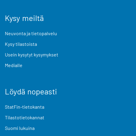
Kysy meiltä
Neuvonta ja tietopalvelu
Kysy tilastoista
Usein kysytyt kysymykset
Medialle
Löydä nopeasti
StatFin-tietokanta
Tilastotietokannat
Suomi lukuina