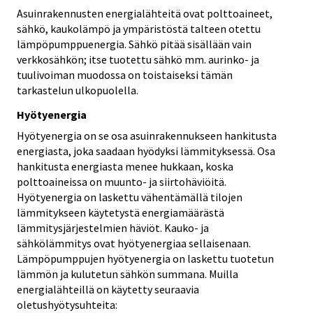
Asuinrakennusten energialähteitä ovat polttoaineet,
sähkö, kaukolämpö ja ympäristöstä talteen otettu
lämpöpumppuenergia. Sähkö pitää sisällään vain
verkkosähkön; itse tuotettu sähkö mm. aurinko- ja
tuulivoiman muodossa on toistaiseksi tämän
tarkastelun ulkopuolella.
Hyötyenergia
Hyötyenergia on se osa asuinrakennukseen hankitusta
energiasta, joka saadaan hyödyksi lämmityksessä. Osa
hankitusta energiasta menee hukkaan, koska
polttoaineissa on muunto- ja siirtohäviöitä.
Hyötyenergia on laskettu vähentämällä tilojen
lämmitykseen käytetystä energiamäärästä
lämmitysjärjestelmien häviöt. Kauko- ja
sähkölämmitys ovat hyötyenergiaa sellaisenaan.
Lämpöpumppujen hyötyenergia on laskettu tuotetun
lämmön ja kulutetun sähkön summana. Muilla
energialähteillä on käytetty seuraavia
oletushyötysuhteita: