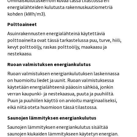
Ominaiskulutuskerroin kuvaa tässä tilastossa eri
energialähteiden kulutusta rakennuskuutiometriä
kohden (kWh/m3).
Polttoaineet
Asuinrakennusten energialähteinä käytettäviä
polttoaineita ovat tässä tarkastelussa puu, turve, hiili,
kevyt polttoöljy, raskas polttoöljy, maakaasu ja
nestekaasu.
Ruoan valmistuksen energiankulutus
Ruoan valmistuksen energiankulutuksen laskennassa
on huomioitu liedet ja uunit. Ruoan valmistuksessa
käytetään energialähteenä pääosin sähköä, jonkin
verran kaupunki- ja nestekaasua, puuta ja puuhiiltä.
Puun ja puuhiilen käyttö on arvioitu marginaaliseksi,
eikä niitä oteta huomioon tässä tilastossa.
Saunojen lämmityksen energiankulutus
Saunojen lämmityksen energiankulutus sisältää
saunojen kiukaiden lämmitykseen käytetyn energian.