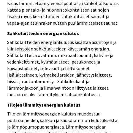
Kiuas lämmitetään yleensä puulla tai sähköllä. Kulutus
kattaa pientalo- ja huoneistokohtaisten saunojen
lisäksi myös kerrostalojen talokohtaiset saunat ja
vapaa-ajan asuinrakennusten puulämmitteiset saunat.
Sähkölaitteiden energiankulutus
Sähkölaitteiden energiankulutus sisältää asuntojen ja
kiinteistöjen sähkölaitteiden käyttämän energian.
Sähkölaitteita ovat mm. mikroaaltouunit, kahvin- ja
vedenkeittimet, kylmälaitteet, pesukoneet ja
kuivauslaitteet, televisiot ja tietokoneet
lisälaitteineen, kylmäkellareiden jäähdytyslaitteet,
hissit ja autonlämmitys. Sähkökiukaat ja
lämmönjakoon ja ilmanvaihtoon liittyvät laitteet
luetaan osaksi lämmityksen sähkönkulutusta.
Tilojen lämmitysenergian kulutus
Tilojen lämmitysenergian kulutus muodostuu
polttoaineiden, sähkön ja kaukolämmön kulutuksesta
ja lämpöpumppuenergiasta. Lämmitysenergiaan