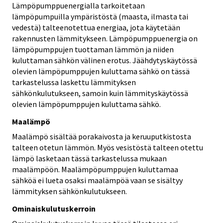
Lämpöpumppuenergialla tarkoitetaan
lämpöpumpuilla ympäristöstä (maasta, ilmasta tai
vedestä) talteenotettua energiaa, jota käytetään
rakennusten lämmitykseen. Lämpöpumppuenergia on
lämpöpumppujen tuottaman lämmön ja niiden
kuluttaman sähkön välinen erotus. Jäähdytyskäytössä
olevien lämpöpumppujen kuluttama sähkö on tässä
tarkastelussa laskettu lämmityksen
sähkönkulutukseen, samoin kuin lämmityskäytössä
olevien lämpöpumppujen kuluttama sähkö.
Maalämpö
Maalämpö sisältää porakaivosta ja keruuputkistosta
talteen otetun lämmön. Myös vesistöstä talteen otettu
lämpö lasketaan tässä tarkastelussa mukaan
maalämpöön. Maalämpöpumppujen kuluttamaa
sähköä ei lueta osaksi maalämpöä vaan se sisältyy
lämmityksen sähkönkulutukseen.
Ominaiskulutuskerroin