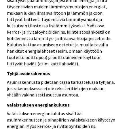
sisältyvät päälämmitysjärjestelmän energia ja sitä
täydentävien muiden lämmitysmuotojen energiat,
mukaan lukien ilmanvaihtoon ja lämmön jakoon
liittyvät laitteet. Täydentäviä lämmitysmuotoja
kutsutaan tilastossa lisälämmitykseksi. Myös osa
kerros- ja rivitaloyhtiöiden ns. kiinteistösähköstä on
kohdennettu lämmitys- ja ilmanvaihtojärjestelmille.
Kulutus kattaa asumiseen ostetut ja muulla tavalla
hankitut energialähteet (esim. omaan käyttöön
tuotettu polttopuu) ja polttoaineiden käyttöön
liittyvät häviöt (esim. kattilahäviöt).
Tyhjä asuinrakennus
Asuinrakennusta pidetään tässä tarkastelussa tyhjänä,
jos rakennuksessa ei ole rekisteritietojen mukaan
yhtään vakinaisesti asuttua asuntoa.
Valaistuksen energiankulutus
Valaistuksen energiankulutus sisältää
asuinrakennusten ja pihapiirien valaistukseen käytetyn
energian. Myös kerros- ja rivitaloyhtiöiden ns.