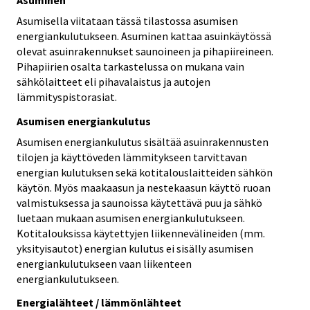
Asumisella viitataan tässä tilastossa asumisen
energiankulutukseen. Asuminen kattaa asuinkäytössä
olevat asuinrakennukset saunoineen ja pihapiireineen.
Pihapiirien osalta tarkastelussa on mukana vain
sähkölaitteet eli pihavalaistus ja autojen
lämmityspistorasiat.
Asumisen energiankulutus
Asumisen energiankulutus sisältää asuinrakennusten
tilojen ja käyttöveden lämmitykseen tarvittavan
energian kulutuksen sekä kotitalouslaitteiden sähkön
käytön. Myös maakaasun ja nestekaasun käyttö ruoan
valmistuksessa ja saunoissa käytettävä puu ja sähkö
luetaan mukaan asumisen energiankulutukseen.
Kotitalouksissa käytettyjen liikennevälineiden (mm.
yksityisautot) energian kulutus ei sisälly asumisen
energiankulutukseen vaan liikenteen
energiankulutukseen.
Energialähteet / lämmönlähteet