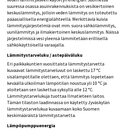
suuressa osassa asuinrakennuksista on vesikiertoinen
keskuslämmitys, jolloin veden lämmitys on toteutettu
pääasiallisella energialähteellä. Merkittäviä kuivia
lämmitysjärjestelmiä ovat mm. suora sähkölämmitys,
uunilämmitys ja ilmakiertoinen keskuslämmitys. Näissä
järjestelmissä vesi yleensä lämmitetään erillisellä
sähkökäyttöisellä varaajalla.
Lämmitystarveluku / astepäiväluku
Eri paikkakuntien vuosittaista lämmitystarvetta
kuvaavat lämmitystarveluvut on laskettu 17 °C
sisälämpötilalle olettaen, että lämmitys lopetetaan
keväällä ulkoilman lämpötilan noustua yli 10 °C ja
aloitetaan sen laskettua syksyllä alle 12 °C.
Lämmitystarvelukuja tuottaa Ilmatieteen laitos.
Tämän tilaston laadinnassa on käytetty Jyväskylän
lämmitystarvelukua kuvaamaan koko Suomen
keskimääräistä lämmitystarvetta.
Lämpöpumppuenergia