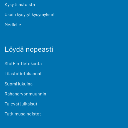
Kysy tilastoista
Usein kysytyt kysymykset
Medialle
Löydä nopeasti
StatFin-tietokanta
Tilastotietokannat
Suomi lukuina
Rahanarvonmuunnin
Tulevat julkaisut
Tutkimusaineistot