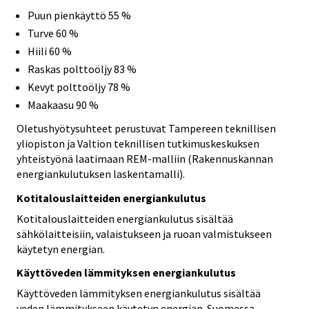
Puun pienkäyttö 55 %
Turve 60 %
Hiili 60 %
Raskas polttoöljy 83 %
Kevyt polttoöljy 78 %
Maakaasu 90 %
Oletushyötysuhteet perustuvat Tampereen teknillisen
yliopiston ja Valtion teknillisen tutkimuskeskuksen
yhteistyönä laatimaan REM-malliin (Rakennuskannan
energiankulutuksen laskentamalli).
Kotitalouslaitteiden energiankulutus
Kotitalouslaitteiden energiankulutus sisältää
sähkölaitteisiin, valaistukseen ja ruoan valmistukseen
käytetyn energian.
Käyttöveden lämmityksen energiankulutus
Käyttöveden lämmityksen energiankulutus sisältää
veden lämmitykseen käytetyn energian. Suomessa