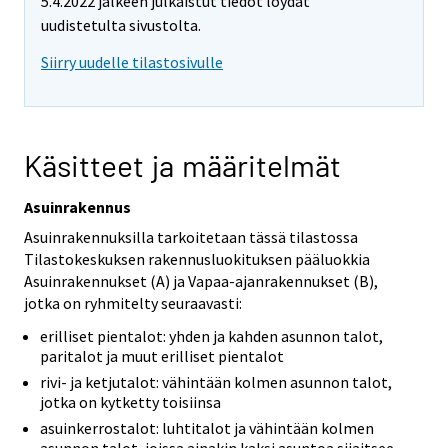
5.4.2022 jälkeen julkaistut tiedot löydät
uudistetulta sivustolta.
Siirry uudelle tilastosivulle
Käsitteet ja määritelmät
Asuinrakennus
Asuinrakennuksilla tarkoitetaan tässä tilastossa
Tilastokeskuksen rakennusluokituksen pääluokkia
Asuinrakennukset (A) ja Vapaa-ajanrakennukset (B),
jotka on ryhmitelty seuraavasti:
erilliset pientalot: yhden ja kahden asunnon talot,
paritalot ja muut erilliset pientalot
rivi- ja ketjutalot: vähintään kolmen asunnon talot,
jotka on kytketty toisiinsa
asuinkerrostalot: luhtitalot ja vähintään kolmen