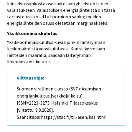
kiinteistösähköstä osa käytetään yhteisten tilojen
valaistukseen. Valaistuksen energialähteistä on tässä
tarkastelussa otettu huomioon sähkö; muiden
energialähteiden osuus oletetaan marginaaliseksi.
Yksikköominaiskulutus
Yksikköominaiskulutus kuvaa jonkin laiteryhmän
keskimääräistä vuosikulutusta. Kun se kerrotaan
laitteiden määrällä, saadaan laiteryhmän
kokonaisvuosikulutus.
Viittausohje
:
Suomen virallinen tilasto (SVT): Asumisen
energiankulutus [verkkojulkaisu].
ISSN=2323-3273. Helsinki: Tilastokeskus
[viitattu: 9.8.2026].
Saantitapa: https://stat.fi/til/asen/kas.html