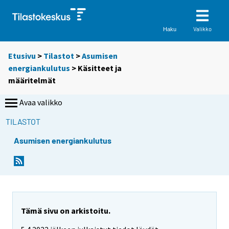
Valikko
Haku
Etusivu
>
Tilastot
>
Asumisen
energiankulutus
> Käsitteet ja
määritelmät
Avaa valikko
TILASTOT
Asumisen energiankulutus
Tämä sivu on arkistoitu.