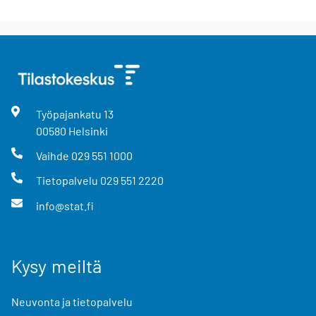
Työpajankatu
13
00580
Helsinki
Vaihde
029 551 1000
Tietopalvelu
029 551 2220
info@stat.fi
Kysy meiltä
Neuvonta ja tietopalvelu