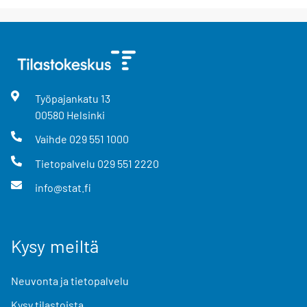
Työpajankatu
13
00580
Helsinki
Vaihde
029 551 1000
Tietopalvelu
029 551 2220
info@stat.fi
Kysy meiltä
Neuvonta ja tietopalvelu
Kysy tilastoista