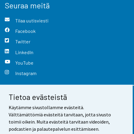
Seuraa meitä
Tilaa uutisviesti
Facebook
Twitter
LinkedIn
YouTube
Instagram
Tietoa evästeistä
Yhteystiedot
Käytämme sivustollamme evästeitä.
Palaute
Välttämättömiä evästeitä tarvitaan, jotta sivusto
toimii oikein. Muita evästeitä tarvitaan videoiden,
Käyttöehdot
podcastien ja palautepalvelun esittämiseen.