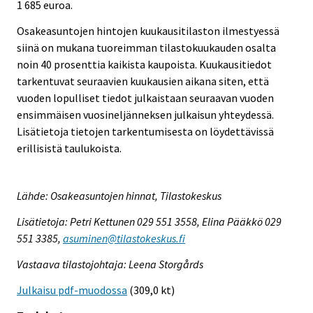
1 685 euroa.
Osakeasuntojen hintojen kuukausitilaston ilmestyessä
siinä on mukana tuoreimman tilastokuukauden osalta
noin 40 prosenttia kaikista kaupoista. Kuukausitiedot
tarkentuvat seuraavien kuukausien aikana siten, että
vuoden lopulliset tiedot julkaistaan seuraavan vuoden
ensimmäisen vuosineljänneksen julkaisun yhteydessä.
Lisätietoja tietojen tarkentumisesta on löydettävissä
erillisistä taulukoista.
Lähde: Osakeasuntojen hinnat, Tilastokeskus
Lisätietoja: Petri Kettunen 029 551 3558, Elina Pääkkö 029
551 3385,
asuminen@tilastokeskus.fi
Vastaava tilastojohtaja: Leena Storgårds
Julkaisu pdf-muodossa
(309,0 kt)