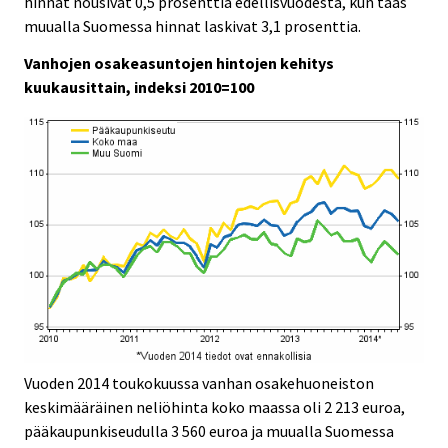
hinnat nousivat 0,5 prosenttia edellisvuodesta, kun taas
muualla Suomessa hinnat laskivat 3,1 prosenttia.
Vanhojen osakeasuntojen hintojen kehitys
kuukausittain, indeksi 2010=100
Vuoden 2014 toukokuussa vanhan osakehuoneiston
keskimääräinen neliöhinta koko maassa oli 2 213 euroa,
pääkaupunkiseudulla 3 560 euroa ja muualla Suomessa