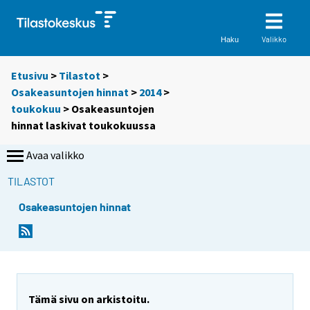
Valikko
Haku
Etusivu
>
Tilastot
>
Osakeasuntojen hinnat
>
2014
>
toukokuu
> Osakeasuntojen
hinnat laskivat toukokuussa
Avaa valikko
TILASTOT
Osakeasuntojen hinnat
Y
Y
o
o
u
u
a
a
r
r
e
e
Tämä sivu on arkistoitu.