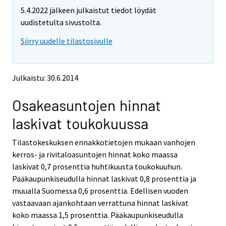
m
m
5.4.2022 jälkeen julkaistut tiedot löydät
o
o
v
v
uudistetulta sivustolta.
i
i
Siirry uudelle tilastosivulle
n
n
g
g
t
t
o
o
Julkaistu: 30.6.2014
a
a
n
n
Osakeasuntojen hinnat
o
o
t
t
laskivat toukokuussa
h
h
e
e
Tilastokeskuksen ennakkotietojen mukaan vanhojen
r
r
s
s
kerros- ja rivitaloasuntojen hinnat koko maassa
e
e
laskivat 0,7 prosenttia huhtikuusta toukokuuhun.
r
r
Pääkaupunkiseudulla hinnat laskivat 0,8 prosenttia ja
v
v
muualla Suomessa 0,6 prosenttia. Edellisen vuoden
i
i
vastaavaan ajankohtaan verrattuna hinnat laskivat
c
c
e
e
koko maassa 1,5 prosenttia. Pääkaupunkiseudulla
.
.