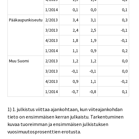
1/2014
0,1
0,0
0,1
Pääkaupunkiseutu
2/2013
3,4
3,1
0,3
3/2013
2,4
2,5
-0,1
4/2013
1,8
1,9
-0,1
1/2014
1,1
0,9
0,2
Muu Suomi
2/2013
1,2
1,2
0,0
3/2013
-0,1
-0,1
0,0
4/2013
0,9
1,1
-0,2
1/2014
-0,7
-0,8
0,1
1) 1. julkistus viittaa ajankohtaan, kun viiteajankohdan
tieto on ensimmäisen kerran julkaistu. Tarkentuminen
kuvaa tuoreimman ja ensimmäisen julkistuksen
vuosimuutosprosenttien erotusta.