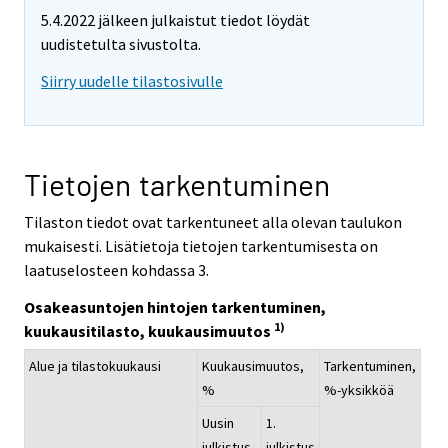
5.4.2022 jälkeen julkaistut tiedot löydät
uudistetulta sivustolta.
Siirry uudelle tilastosivulle
Tietojen tarkentuminen
Tilaston tiedot ovat tarkentuneet alla olevan taulukon
mukaisesti. Lisätietoja tietojen tarkentumisesta on
laatuselosteen kohdassa 3.
Osakeasuntojen hintojen tarkentuminen,
1)
kuukausitilasto, kuukausimuutos
Alue ja tilastokuukausi
Kuukausimuutos,
Tarkentuminen,
%
%-yksikköä
Uusin
1.
julkistus
julkistus