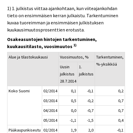
1) 1. julkistus viittaa ajankohtaan, kun viiteajankohdan
tieto on ensimmäisen kerran julkaistu. Tarkentuminen
kuvaa tuoreimman ja ensimmäisen julkistuksen
kuukausimuutosprosenttien erotusta.
Osakeasuntojen hintojen tarkentuminen,
1)
kuukausitilasto, vuosimuutos
Alue ja tilastokuukausi
Vuosimuutos, %
Tarkentuminen,
%-yksikköä
Uusin
1.
julkistus
julkistus
28.7.2014
Koko Suomi
02/2014
0,1
-0,1
0,2
03/2014
0,5
-0,2
0,7
04/2014
0,0
-0,7
0,7
05/2014
-1,1
-1,5
0,4
Pääkaupunkiseutu
02/2014
1,9
2,0
-0,1