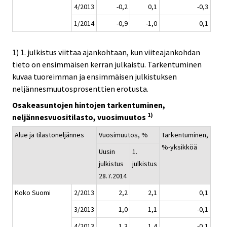
4/2013
-0,2
0,1
-0,3
1/2014
-0,9
-1,0
0,1
1) 1. julkistus viittaa ajankohtaan, kun viiteajankohdan
tieto on ensimmäisen kerran julkaistu. Tarkentuminen
kuvaa tuoreimman ja ensimmäisen julkistuksen
neljännesmuutosprosenttien erotusta.
Osakeasuntojen hintojen tarkentuminen,
1)
neljännesvuositilasto, vuosimuutos
Alue ja tilastoneljännes
Vuosimuutos, %
Tarkentuminen,
%-yksikköä
Uusin
1.
julkistus
julkistus
28.7.2014
Koko Suomi
2/2013
2,2
2,1
0,1
3/2013
1,0
1,1
-0,1
4/2013
1,3
1,4
-0,1