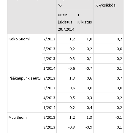
%
%-yksikköä
Uusin
1.
julkistus
julkistus
28.7.2014
Koko Suomi
2/2013
1,2
1,0
0,2
3/2013
-0,2
-0,2
0,0
4/2013
-0,3
-0,1
-0,2
1/2014
-0,6
-0,7
0,1
Pääkaupunkiseutu
2/2013
1,3
0,6
0,7
3/2013
0,6
0,6
0,0
4/2013
-0,5
-0,3
-0,2
1/2014
-0,2
-0,4
0,2
Muu Suomi
2/2013
1,2
1,3
-0,1
3/2013
-0,8
-0,9
0,1