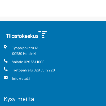
Työpajankatu
13
00580
Helsinki
Vaihde
029 551 1000
Tietopalvelu
029 551 2220
info@stat.fi
Kysy meiltä