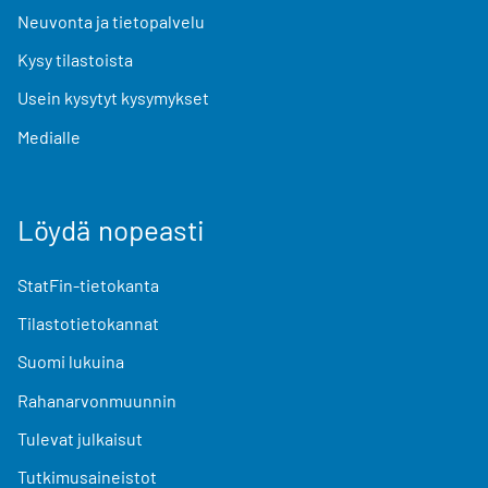
Neuvonta ja tietopalvelu
Kysy tilastoista
Usein kysytyt kysymykset
Medialle
Löydä nopeasti
StatFin-tietokanta
Tilastotietokannat
Suomi lukuina
Rahanarvonmuunnin
Tulevat julkaisut
Tutkimusaineistot