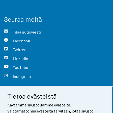
Seuraa meitä
Tilaa uutisviesti
Facebook
Twitter
LinkedIn
YouTube
Instagram
Tietoa evästeistä
Yhteystiedot
Käytämme sivustollamme evästeitä.
Palaute
Välttämättömiä evästeitä tarvitaan, jotta sivusto