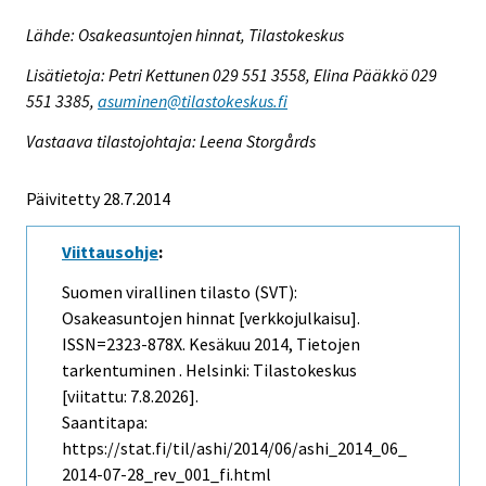
Lähde: Osakeasuntojen hinnat, Tilastokeskus
Lisätietoja: Petri Kettunen 029 551 3558, Elina Pääkkö 029
551 3385,
asuminen@tilastokeskus.fi
Vastaava tilastojohtaja: Leena Storgårds
Päivitetty 28.7.2014
Viittausohje
:
Suomen virallinen tilasto (SVT):
Osakeasuntojen hinnat [verkkojulkaisu].
ISSN=2323-878X.
Kesäkuu
2014, Tietojen
tarkentuminen . Helsinki: Tilastokeskus
[viitattu: 7.8.2026].
Saantitapa:
https://stat.fi/til/ashi/2014/06/ashi_2014_06_
2014-07-28_rev_001_fi.html