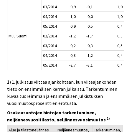
03/2014
0,9
-0,1
1,0
04/2014
1,0
0,0
1,0
05/2014
0,9
0,5
0,4
Muu Suomi
02/2014
-1,2
-1,7
0,5
03/2014
0,2
-0,3
0,5
04/2014
-0,8
-1,2
0,4
05/2014
-2,7
-3,1
0,4
1) 1. julkistus viittaa ajankohtaan, kun viiteajankohdan
tieto on ensimmäisen kerran julkaistu. Tarkentuminen
kuvaa tuoreimman ja ensimmäisen julkistuksen
vuosimuutosprosenttien erotusta.
Osakeasuntojen hintojen tarkentuminen,
1)
neljännesvuositilasto, neljännesvuosimuutos
Alue ja tilastoneljännes
Neljännesmuutos,
Tarkentuminen,