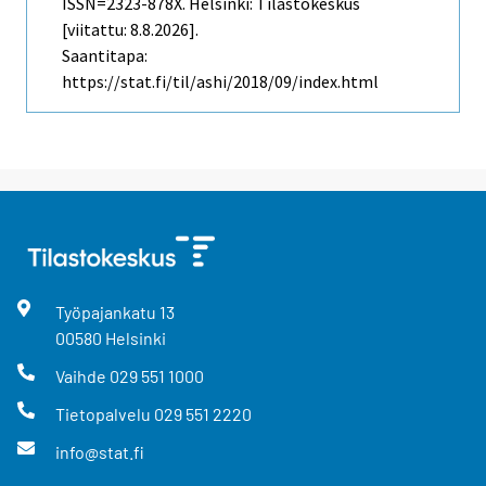
ISSN=2323-878X. Helsinki: Tilastokeskus
[viitattu: 8.8.2026].
Saantitapa:
https://stat.fi/til/ashi/2018/09/index.html
Työpajankatu
13
00580
Helsinki
Vaihde
029 551 1000
Tietopalvelu
029 551 2220
info@stat.fi