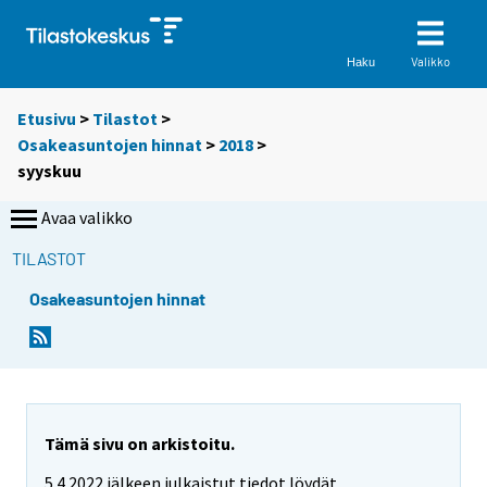
Valikko
Haku
Etusivu
>
Tilastot
>
Osakeasuntojen hinnat
>
2018
>
syyskuu
Avaa valikko
TILASTOT
Osakeasuntojen hinnat
Tämä sivu on arkistoitu.
5.4.2022 jälkeen julkaistut tiedot löydät