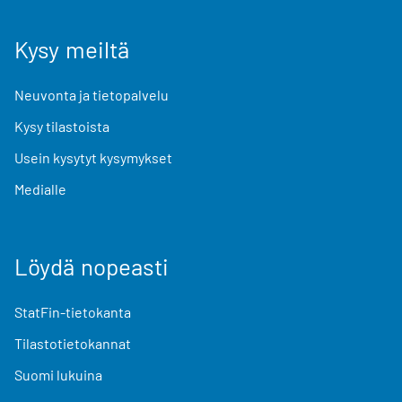
Kysy meiltä
Neuvonta ja tietopalvelu
Kysy tilastoista
Usein kysytyt kysymykset
Medialle
Löydä nopeasti
StatFin-tietokanta
Tilastotietokannat
Suomi lukuina