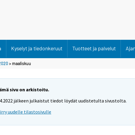
a
Kyselyt ja tiedonkeruut
Tuotteet ja palvelut
Aja
2020
>
maaliskuu
ämä sivu on arkistoitu.
.4.2022 jälkeen julkaistut tiedot löydät uudistetulta sivustolta.
iirry uudelle tilastosivulle