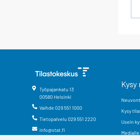
Kysy 
Työpajankatu
13
00580
Helsinki
Neuvonta
Vaihde
029 551 1000
Kysy tila
Tietopalvelu
029 551 2220
Usein ky
info@stat.fi
Medialle