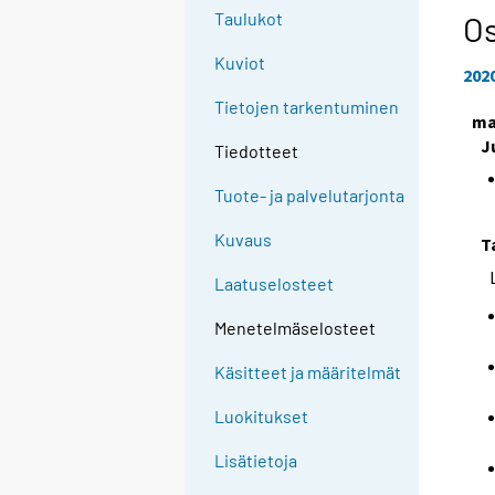
Taulukot
Os
Kuviot
202
Tietojen tarkentuminen
ma
J
Tiedotteet
Tuote- ja palvelutarjonta
Kuvaus
T
Laatuselosteet
Menetelmäselosteet
Käsitteet ja määritelmät
Luokitukset
Lisätietoja