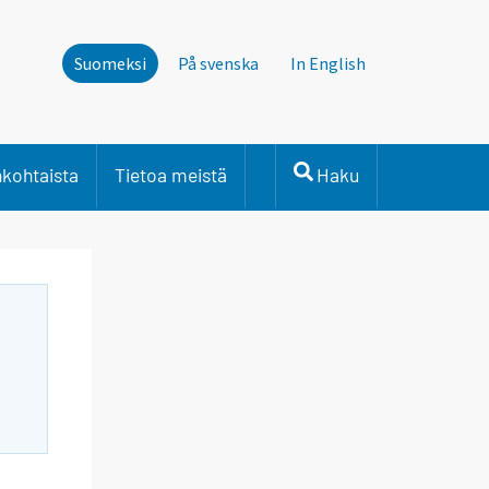
Suomeksi
På svenska
In English
nkohtaista
Tietoa meistä
Haku