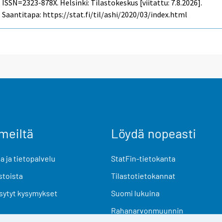
ISSN=2323-878X. Helsinki: Tilastokeskus [viitattu: 7.8.2026].
Saantitapa: https://stat.fi/til/ashi/2020/03/index.html
meiltä
Löydä nopeasti
 ja tietopalvelu
StatFin-tietokanta
stoista
Tilastotietokannat
sytyt kysymykset
Suomi lukuina
Rahanarvonmuunnin