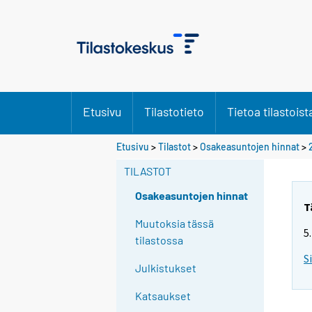
Etusivu
Tilastotieto
Tietoa tilastoist
Etusivu
>
Tilastot
>
Osakeasuntojen hinnat
>
TILASTOT
Osakeasuntojen hinnat
T
Muutoksia tässä
5
tilastossa
S
Julkistukset
Katsaukset