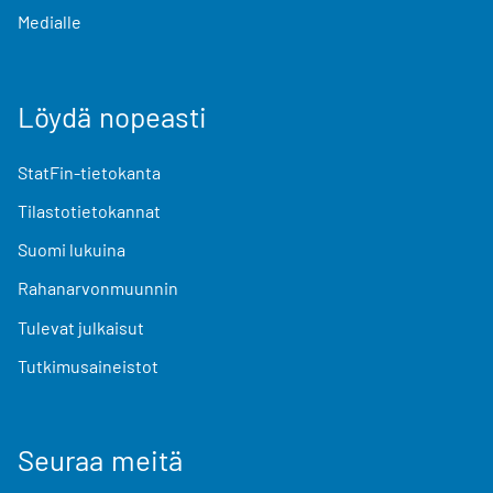
Medialle
Löydä nopeasti
StatFin-tietokanta
Tilastotietokannat
Suomi lukuina
Rahanarvonmuunnin
Tulevat julkaisut
Tutkimusaineistot
Seuraa meitä