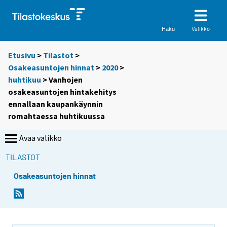
Valikko
Haku
Etusivu
>
Tilastot
>
Osakeasuntojen hinnat
>
2020
>
huhtikuu
> Vanhojen
osakeasuntojen hintakehitys
ennallaan kaupankäynnin
romahtaessa huhtikuussa
Avaa valikko
TILASTOT
Osakeasuntojen hinnat
Y
Y
o
o
u
u
a
a