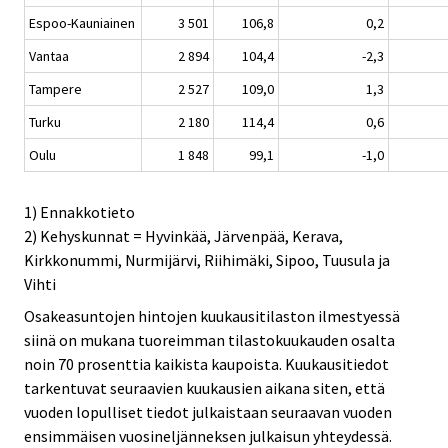
Espoo-Kauniainen
3 501
106,8
0,2
Vantaa
2 894
104,4
-2,3
Tampere
2 527
109,0
1,3
Turku
2 180
114,4
0,6
Oulu
1 848
99,1
-1,0
1) Ennakkotieto
2) Kehyskunnat = Hyvinkää, Järvenpää, Kerava,
Kirkkonummi, Nurmijärvi, Riihimäki, Sipoo, Tuusula ja
Vihti
Osakeasuntojen hintojen kuukausitilaston ilmestyessä
siinä on mukana tuoreimman tilastokuukauden osalta
noin 70 prosenttia kaikista kaupoista. Kuukausitiedot
tarkentuvat seuraavien kuukausien aikana siten, että
vuoden lopulliset tiedot julkaistaan seuraavan vuoden
ensimmäisen vuosineljänneksen julkaisun yhteydessä.