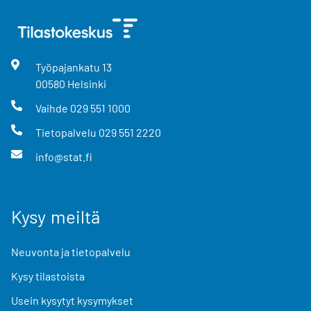
Työpajankatu
13
00580
Helsinki
Vaihde
029 551 1000
Tietopalvelu
029 551 2220
info@stat.fi
Kysy meiltä
Neuvonta ja tietopalvelu
Kysy tilastoista
Usein kysytyt kysymykset