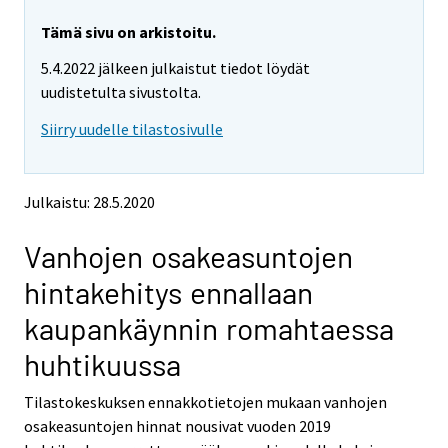
r
r
e
e
Tämä sivu on arkistoitu.
m
m
5.4.2022 jälkeen julkaistut tiedot löydät
o
o
v
v
uudistetulta sivustolta.
i
i
Siirry uudelle tilastosivulle
n
n
g
g
t
t
o
o
Julkaistu: 28.5.2020
a
a
n
n
Vanhojen osakeasuntojen
o
o
t
t
hintakehitys ennallaan
h
h
e
e
kaupankäynnin romahtaessa
r
r
s
s
huhtikuussa
e
e
r
r
Tilastokeskuksen ennakkotietojen mukaan vanhojen
v
v
osakeasuntojen hinnat nousivat vuoden 2019
i
i