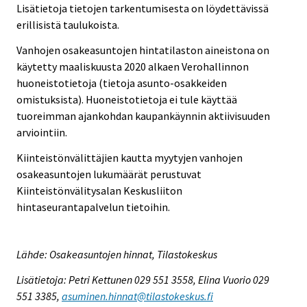
Lisätietoja tietojen tarkentumisesta on löydettävissä
erillisistä taulukoista.
Vanhojen osakeasuntojen hintatilaston aineistona on
käytetty maaliskuusta 2020 alkaen Verohallinnon
huoneistotietoja (tietoja asunto-osakkeiden
omistuksista). Huoneistotietoja ei tule käyttää
tuoreimman ajankohdan kaupankäynnin aktiivisuuden
arviointiin.
Kiinteistönvälittäjien kautta myytyjen vanhojen
osakeasuntojen lukumäärät perustuvat
Kiinteistönvälitysalan Keskusliiton
hintaseurantapalvelun tietoihin.
Lähde: Osakeasuntojen hinnat, Tilastokeskus
Lisätietoja: Petri Kettunen 029 551 3558, Elina Vuorio 029
551 3385,
asuminen.hinnat@tilastokeskus.fi