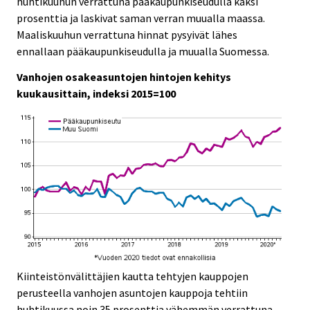
huhtikuuhun verrattuna pääkaupunkiseudulla kaksi
c
c
e
e
prosenttia ja laskivat saman verran muualla maassa.
.
.
Maaliskuuhun verrattuna hinnat pysyivät lähes
ennallaan pääkaupunkiseudulla ja muualla Suomessa.
Vanhojen osakeasuntojen hintojen kehitys
kuukausittain, indeksi 2015=100
Kiinteistönvälittäjien kautta tehtyjen kauppojen
perusteella vanhojen asuntojen kauppoja tehtiin
huhtikuussa noin 35 prosenttia vähemmän verrattuna