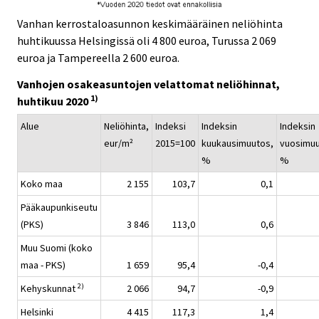
Vanhan kerrostaloasunnon keskimääräinen neliöhinta
huhtikuussa Helsingissä oli 4 800 euroa, Turussa 2 069
euroa ja Tampereella 2 600 euroa.
Vanhojen osakeasuntojen velattomat neliöhinnat,
1)
huhtikuu 2020
Alue
Neliöhinta,
Indeksi
Indeksin
Indeksin
eur/m²
2015=100
kuukausimuutos,
vuosimuu
%
%
Koko maa
2 155
103,7
0,1
Pääkaupunkiseutu
(PKS)
3 846
113,0
0,6
Muu Suomi (koko
maa - PKS)
1 659
95,4
-0,4
2)
Kehyskunnat
2 066
94,7
-0,9
Helsinki
4 415
117,3
1,4