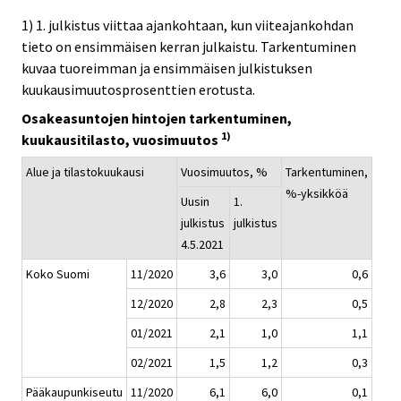
1) 1. julkistus viittaa ajankohtaan, kun viiteajankohdan
tieto on ensimmäisen kerran julkaistu. Tarkentuminen
kuvaa tuoreimman ja ensimmäisen julkistuksen
kuukausimuutosprosenttien erotusta.
Osakeasuntojen hintojen tarkentuminen,
1)
kuukausitilasto, vuosimuutos
Alue ja tilastokuukausi
Vuosimuutos, %
Tarkentuminen,
%-yksikköä
Uusin
1.
julkistus
julkistus
4.5.2021
Koko Suomi
11/2020
3,6
3,0
0,6
12/2020
2,8
2,3
0,5
01/2021
2,1
1,0
1,1
02/2021
1,5
1,2
0,3
Pääkaupunkiseutu
11/2020
6,1
6,0
0,1