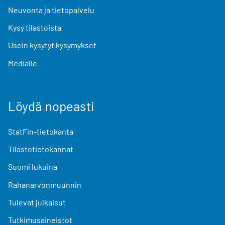
Neuvonta ja tietopalvelu
Kysy tilastoista
Usein kysytyt kysymykset
Medialle
Löydä nopeasti
StatFin-tietokanta
Tilastotietokannat
Suomi lukuina
Rahanarvonmuunnin
Tulevat julkaisut
Tutkimusaineistot