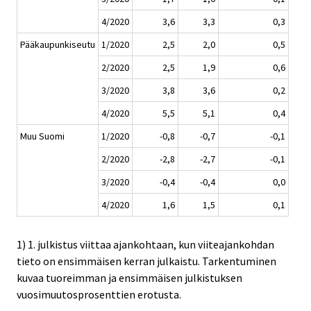
4/2020
3,6
3,3
0,3
Pääkaupunkiseutu
1/2020
2,5
2,0
0,5
2/2020
2,5
1,9
0,6
3/2020
3,8
3,6
0,2
4/2020
5,5
5,1
0,4
Muu Suomi
1/2020
-0,8
-0,7
-0,1
2/2020
-2,8
-2,7
-0,1
3/2020
-0,4
-0,4
0,0
4/2020
1,6
1,5
0,1
1) 1. julkistus viittaa ajankohtaan, kun viiteajankohdan
tieto on ensimmäisen kerran julkaistu. Tarkentuminen
kuvaa tuoreimman ja ensimmäisen julkistuksen
vuosimuutosprosenttien erotusta.