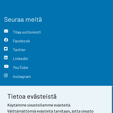
Seuraa meitä
Tilaa uutisviesti
Facebook
Twitter
LinkedIn
YouTube
Instagram
Tietoa evästeistä
Yhteystiedot
Käytämme sivustollamme evästeitä.
Palaute
Välttämättömiä evästeitä tarvitaan, jotta sivusto