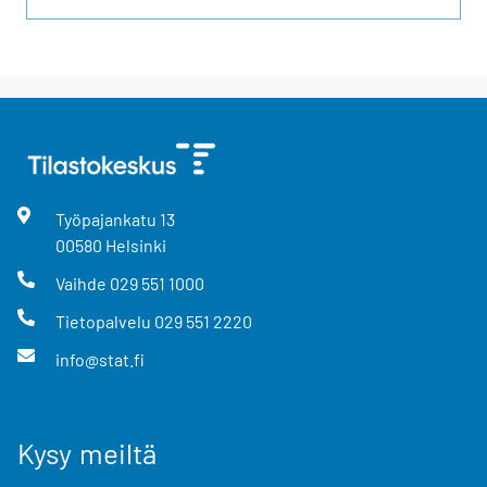
Työpajankatu
13
00580
Helsinki
Vaihde
029 551 1000
Tietopalvelu
029 551 2220
info@stat.fi
Kysy meiltä