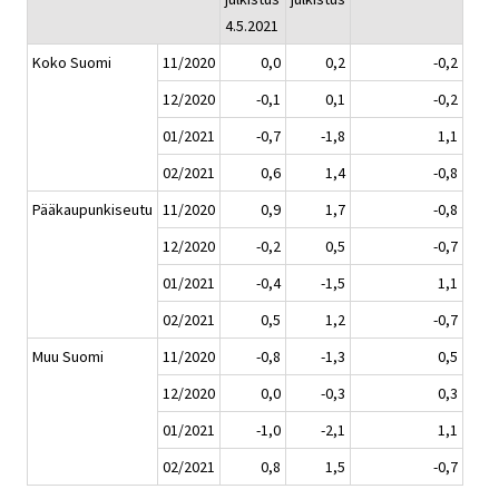
4.5.2021
Koko Suomi
11/2020
0,0
0,2
-0,2
12/2020
-0,1
0,1
-0,2
01/2021
-0,7
-1,8
1,1
02/2021
0,6
1,4
-0,8
Pääkaupunkiseutu
11/2020
0,9
1,7
-0,8
12/2020
-0,2
0,5
-0,7
01/2021
-0,4
-1,5
1,1
02/2021
0,5
1,2
-0,7
Muu Suomi
11/2020
-0,8
-1,3
0,5
12/2020
0,0
-0,3
0,3
01/2021
-1,0
-2,1
1,1
02/2021
0,8
1,5
-0,7