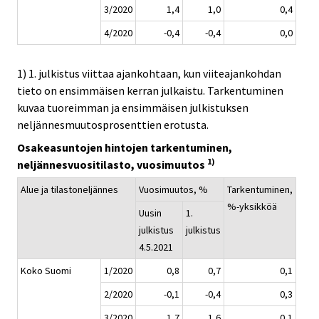
3/2020
1,4
1,0
0,4
4/2020
-0,4
-0,4
0,0
1) 1. julkistus viittaa ajankohtaan, kun viiteajankohdan
tieto on ensimmäisen kerran julkaistu. Tarkentuminen
kuvaa tuoreimman ja ensimmäisen julkistuksen
neljännesmuutosprosenttien erotusta.
Osakeasuntojen hintojen tarkentuminen,
1)
neljännesvuositilasto, vuosimuutos
Alue ja tilastoneljännes
Vuosimuutos, %
Tarkentuminen,
%-yksikköä
Uusin
1.
julkistus
julkistus
4.5.2021
Koko Suomi
1/2020
0,8
0,7
0,1
2/2020
-0,1
-0,4
0,3
3/2020
1,7
1,6
0,1