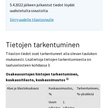
5.4.2022 jälkeen julkaistut tiedot löydät
uudistetulta sivustolta.
Siirry uudelle tilastosivulle
Tietojen tarkentuminen
Tilaston tiedot ovat tarkentuneet alla olevan taulukon
mukaisesti. Lisätietoja tietojen tarkentumisesta on
laatuselosteen kohdassa 3.
Osakeasuntojen hintojen tarkentuminen,
1)
kuukausitilasto, kuukausimuutos
Alue ja tilastokuukausi
Kuukausimuutos,
Tarkentuminen,
%
%-yksikköä
Uusin
1.
julkistus
julkistus