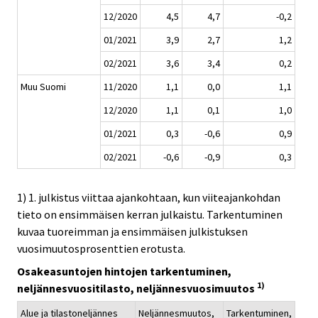
12/2020
4,5
4,7
-0,2
01/2021
3,9
2,7
1,2
02/2021
3,6
3,4
0,2
Muu Suomi
11/2020
1,1
0,0
1,1
12/2020
1,1
0,1
1,0
01/2021
0,3
-0,6
0,9
02/2021
-0,6
-0,9
0,3
1) 1. julkistus viittaa ajankohtaan, kun viiteajankohdan
tieto on ensimmäisen kerran julkaistu. Tarkentuminen
kuvaa tuoreimman ja ensimmäisen julkistuksen
vuosimuutosprosenttien erotusta.
Osakeasuntojen hintojen tarkentuminen,
1)
neljännesvuositilasto, neljännesvuosimuutos
Alue ja tilastoneljännes
Neljännesmuutos,
Tarkentuminen,