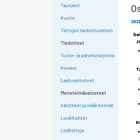
Taulukot
Os
Kuviot
202
Tietojen tarkentuminen
he
J
Tiedotteet
Tuote- ja palvelutarjonta
Kuvaus
T
Laatuselosteet
Menetelmäselosteet
Käsitteet ja määritelmät
Luokitukset
K
Lisätietoja