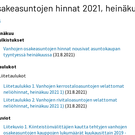
akeasuntojen hinnat 2021,
heinäk
1
inäkuu
ulkistukset
Vanhojen osakeasuntojen hinnat nousivat asuntokaupan
tyyntyessä heinäkuussa
(31.8.2021)
aulukot
Liitetaulukot
Liitetaulukko 1. Vanhojen kerrostaloasuntojen velattomat
neliöhinnat, heinäkuu 2021 1)
(31.8.2021)
Liitetaulukko 2. Vanhojen rivitaloasuntojen velattomat
neliöhinnat, heinäkuu 2021 1)
(31.8.2021)
uviot
Liitekuvio 1. Kiinteistönvälittäjien kautta tehtyjen vanhojen
osakeasuntojen kauppojen lukumäärät kuukausittain 2019 -