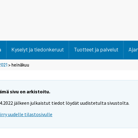
a
Kyselyt ja tiedonkeruut
Tuotteet ja palvelut
Aja
2021
>
heinäkuu
ämä sivu on arkistoitu.
.4.2022 jälkeen julkaistut tiedot löydät uudistetulta sivustolta.
iirry uudelle tilastosivulle