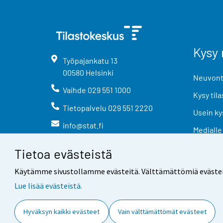
Kysy 
Työpajankatu
13
00580
Helsinki
Neuvonta
Vaihde
029 551 1000
Kysy tila
Tietopalvelu
029 551 2220
Usein ky
info@stat.fi
Medialle
Tietoa evästeistä
Käytämme sivustollamme evästeitä. Välttämättömiä evästeitä t
Lue lisää evästeistä.
Yhteystiedot
Palaute
Hyväksyn kaikki evästeet
Vain välttämättömät evästeet