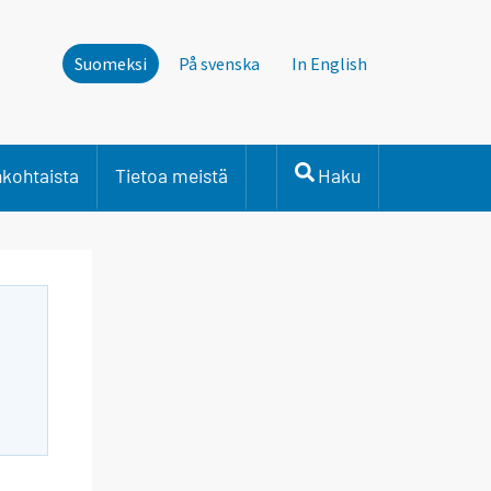
Suomeksi
På svenska
In English
nkohtaista
Tietoa meistä
Haku