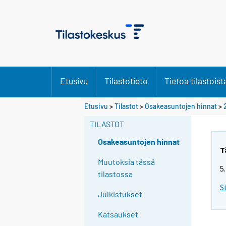
Etusivu
Tilastotieto
Tietoa tilastoist
Etusivu
>
Tilastot
>
Osakeasuntojen hinnat
>
TILASTOT
Osakeasuntojen hinnat
T
Muutoksia tässä
5
tilastossa
S
Julkistukset
Katsaukset