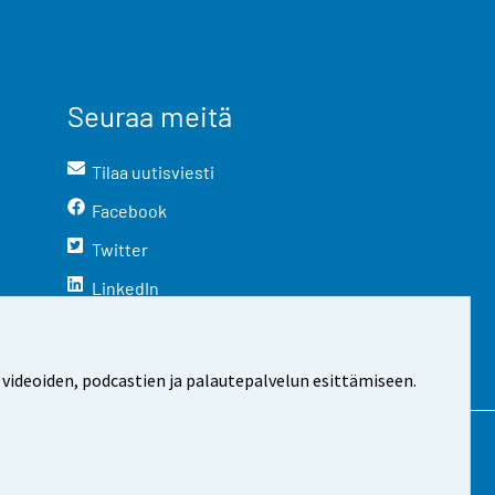
Seuraa meitä
Tilaa uutisviesti
Facebook
Twitter
LinkedIn
YouTube
Instagram
 videoiden, podcastien ja palautepalvelun esittämiseen.
stosta
Evästeasetukset