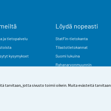
meiltä
Löydä nopeasti
 ja tietopalvelu
StatFin-tietokanta
stoista
Tilastotietokannat
sytyt kysymykset
Suomi lukuina
Rahanarvonmuunnin
Tulevat julkaisut
Tutkimusaineistot
arvitaan, jotta sivusto toimii oikein. Muita evästeitä tarvitaan
Käyttöehdot
Tietosuoja
Saavutettavuus
Tietoa sivu