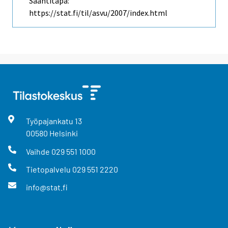
Saantitapa:
https://stat.fi/til/asvu/2007/index.html
Työpajankatu
13
00580
Helsinki
Vaihde
029 551 1000
Tietopalvelu
029 551 2220
info@stat.fi