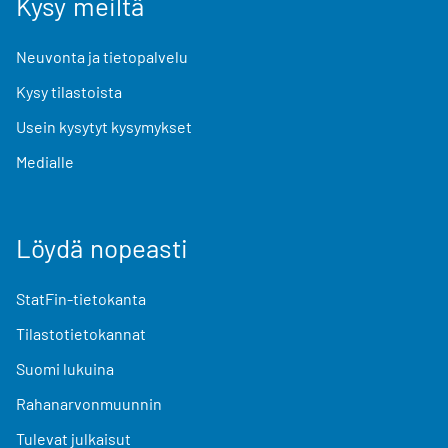
Kysy meiltä
Neuvonta ja tietopalvelu
Kysy tilastoista
Usein kysytyt kysymykset
Medialle
Löydä nopeasti
StatFin-tietokanta
Tilastotietokannat
Suomi lukuina
Rahanarvonmuunnin
Tulevat julkaisut