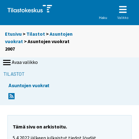
Valikko
Haku
Etusivu
>
Tilastot
>
Asuntojen
vuokrat
> Asuntojen vuokrat
2007
Avaa valikko
TILASTOT
Asuntojen vuokrat
Tämä sivu on arkistoitu.
5.4.2022 jälkeen julkaistut tiedot löydät