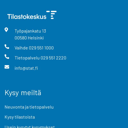
Työpajankatu
13
00580
Helsinki
Vaihde
029 551 1000
Tietopalvelu
029 551 2220
info@stat.fi
Kysy meiltä
Neuvonta ja tietopalvelu
Kysy tilastoista
Usein kysytyt kysymykset