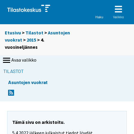
Valikko
Haku
Etusivu
>
Tilastot
>
Asuntojen
vuokrat
>
2015
>
4.
vuosineljännes
Avaa valikko
TILASTOT
Asuntojen vuokrat
Tämä sivu on arkistoitu.
5.4.2022 jälkeen julkaistut tiedot löydät