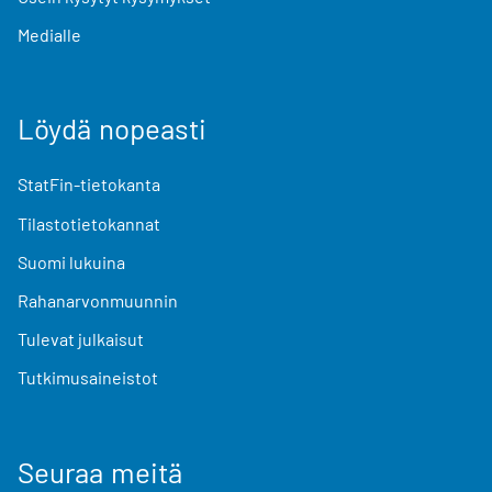
Medialle
Löydä nopeasti
StatFin-tietokanta
Tilastotietokannat
Suomi lukuina
Rahanarvonmuunnin
Tulevat julkaisut
Tutkimusaineistot
Seuraa meitä