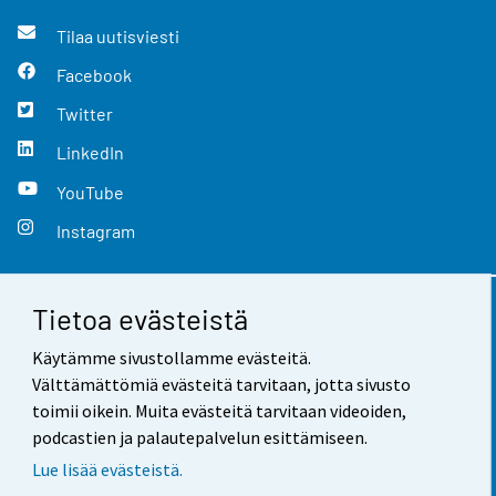
Tilaa uutisviesti
Facebook
Twitter
LinkedIn
YouTube
Instagram
Tietoa evästeistä
Yhteystiedot
Käytämme sivustollamme evästeitä.
Palaute
Välttämättömiä evästeitä tarvitaan, jotta sivusto
toimii oikein. Muita evästeitä tarvitaan videoiden,
Käyttöehdot
podcastien ja palautepalvelun esittämiseen.
Tietosuoja
Lue lisää evästeistä.