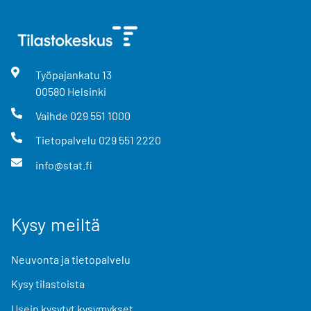
Työpajankatu
13
00580
Helsinki
Vaihde
029 551 1000
Tietopalvelu
029 551 2220
info@stat.fi
Kysy meiltä
Neuvonta ja tietopalvelu
Kysy tilastoista
Usein kysytyt kysymykset