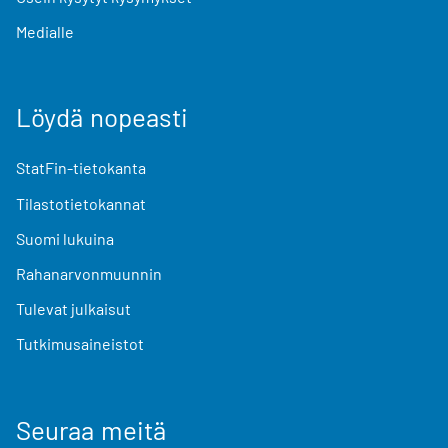
Medialle
Löydä nopeasti
StatFin-tietokanta
Tilastotietokannat
Suomi lukuina
Rahanarvonmuunnin
Tulevat julkaisut
Tutkimusaineistot
Seuraa meitä