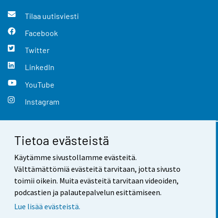
Tilaa uutisviesti
Facebook
Twitter
LinkedIn
YouTube
Instagram
Tietoa evästeistä
Yhteystiedot
Käytämme sivustollamme evästeitä.
Palaute
Välttämättömiä evästeitä tarvitaan, jotta sivusto
toimii oikein. Muita evästeitä tarvitaan videoiden,
Käyttöehdot
podcastien ja palautepalvelun esittämiseen.
Tietosuoja
Lue lisää evästeistä.