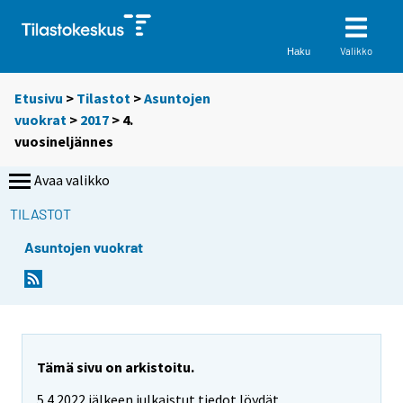
Valikko
Haku
Etusivu
>
Tilastot
>
Asuntojen
vuokrat
>
2017
>
4.
vuosineljännes
Avaa valikko
TILASTOT
Asuntojen vuokrat
Tämä sivu on arkistoitu.
5.4.2022 jälkeen julkaistut tiedot löydät