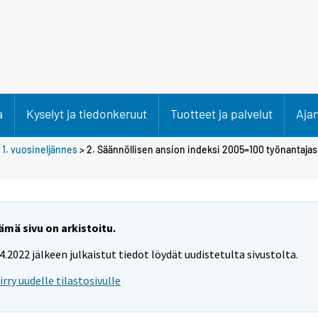
a
Kyselyt ja tiedonkeruut
Tuotteet ja palvelut
Aja
>
1. vuosineljännes
> 2. Säännöllisen ansion indeksi 2005=100 työnantajase
ämä sivu on arkistoitu.
.4.2022 jälkeen julkaistut tiedot löydät uudistetulta sivustolta.
iirry uudelle tilastosivulle