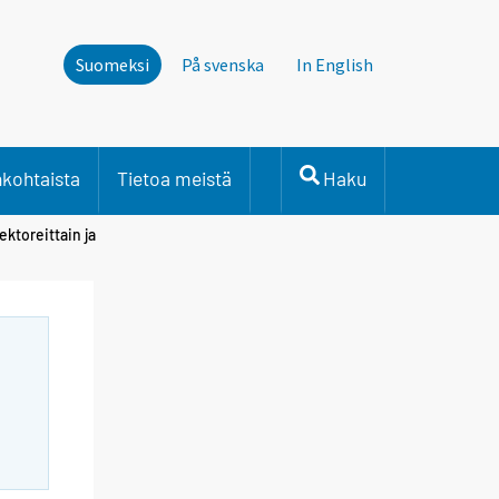
Suomeksi
På svenska
In English
nkohtaista
Tietoa meistä
Haku
ktoreittain ja