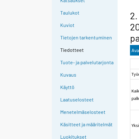
Katsaukset
Taulukot
2.
20
Kuviot
pa
Tietojen tarkentuminen
Tiedotteet
Ava
Tuote- ja palvelutarjonta
Työ
Kuvaus
Käyttö
Kaik
pal
Laatuselosteet
Menetelmäselosteet
Käsitteet ja määritelmät
Yksi
Luokitukset