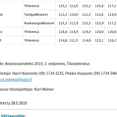
Yhteensä
115,1
112,8
115,2
115,8
117,1
ta
Tuntipalkkaiset
112,3
110,0
112,3
112,8
114,0
Kuukausipalkkaiset
115,2
112,9
115,3
115,9
117,2
io
Yhteensä
118,6
114,9
119,3
120,6
120,6
t
Yhteensä
114,6
111,5
114,6
115,1
116,2
e: Ansiotasoindeksi 2010, 1. neljännes, Tilastokeskus
tietoja: Harri Nummila (09) 1734 3235, Pekka Haapala (09) 1734 346
at.indeksit@stat.fi
aava tilastojohtaja: Kari Molnar
itetty 28.5.2010
Viittausohje
: