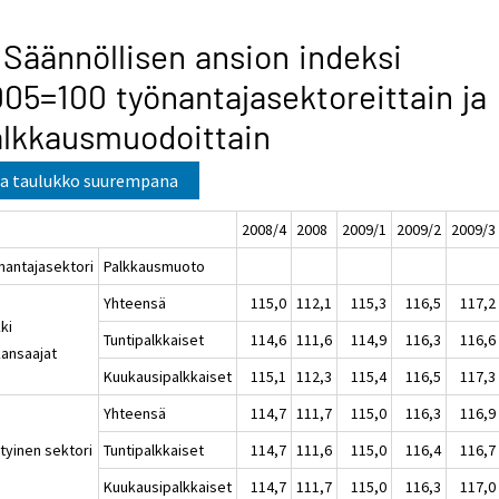
 Säännöllisen ansion indeksi
05=100 työnantajasektoreittain ja
lkkausmuodoittain
a taulukko suurempana
2008/4
2008
2009/1
2009/2
2009/3
nantajasektori
Palkkausmuoto
Yhteensä
115,0
112,1
115,3
116,5
117,2
ki
Tuntipalkkaiset
114,6
111,6
114,9
116,3
116,6
kansaajat
Kuukausipalkkaiset
115,1
112,3
115,4
116,5
117,3
Yhteensä
114,7
111,7
115,0
116,3
116,9
tyinen sektori
Tuntipalkkaiset
114,7
111,6
115,0
116,4
116,7
Kuukausipalkkaiset
114,7
111,7
115,0
116,3
117,0