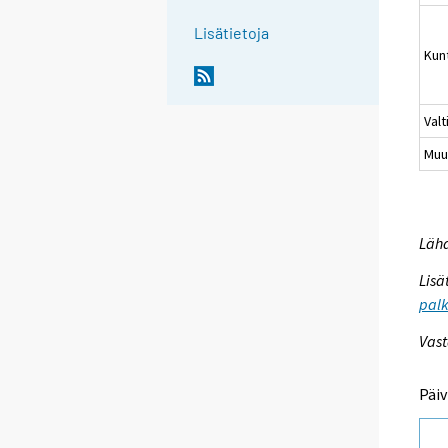
Lisätietoja
Kun
Valt
Muu
Lähd
Lisä
palk
Vast
Päiv