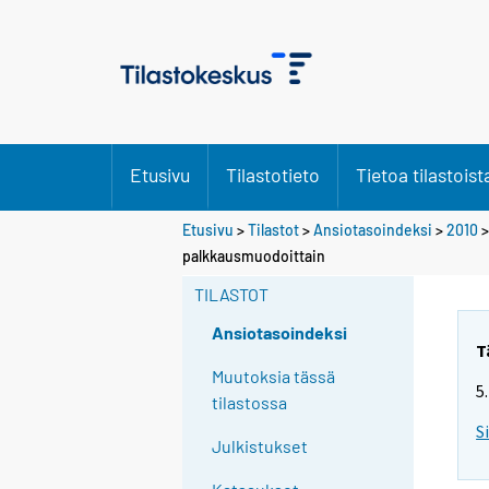
Etusivu
Tilastotieto
Tietoa tilastoist
Etusivu
>
Tilastot
>
Ansiotasoindeksi
>
2010
palkkausmuodoittain
TILASTOT
Ansiotasoindeksi
T
Muutoksia tässä
5
tilastossa
S
Julkistukset