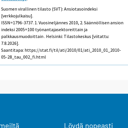
Suomen virallinen tilasto (SVT): Ansiotasoindeksi
[verkkojulkaisu].
ISSN=1796-3737.
1. Vuosineljännes
2010, 2. Säännöllisen ansion
indeksi 2005=100 työnantajasektoreittain ja
palkkausmuodoittain . Helsinki: Tilastokeskus [viitattu:
7.8.2026].
Saantitapa: https://stat.fi/til/ati/2010/01/ati_2010_01_2010-
05-28_tau_002_fi.html
meiltä
Löydä nopeasti