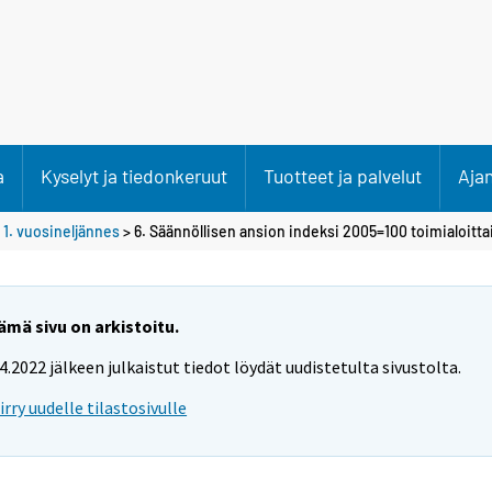
a
Kyselyt ja tiedonkeruut
Tuotteet ja palvelut
Aja
>
1. vuosineljännes
> 6. Säännöllisen ansion indeksi 2005=100 toimialoitta
ämä sivu on arkistoitu.
.4.2022 jälkeen julkaistut tiedot löydät uudistetulta sivustolta.
iirry uudelle tilastosivulle