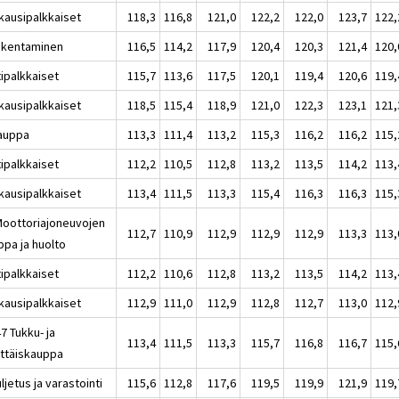
kausipalkkaiset
118,3
116,8
121,0
122,2
122,0
123,7
122,
akentaminen
116,5
114,2
117,9
120,4
120,3
121,4
120,
tipalkkaiset
115,7
113,6
117,5
120,1
119,4
120,6
119,
kausipalkkaiset
118,5
115,4
118,9
121,0
122,3
123,1
121,
auppa
113,3
111,4
113,2
115,3
116,2
116,2
115,
tipalkkaiset
112,2
110,5
112,8
113,2
113,5
114,2
113,
kausipalkkaiset
113,4
111,5
113,3
115,4
116,3
116,3
115,
Moottoriajoneuvojen
112,7
110,9
112,9
112,9
112,9
113,3
113,
ppa ja huolto
tipalkkaiset
112,2
110,6
112,8
113,2
113,5
114,2
113,
kausipalkkaiset
112,9
111,0
112,9
112,8
112,7
113,0
112,
7 Tukku- ja
113,4
111,5
113,3
115,7
116,8
116,7
115,
ittäiskauppa
ljetus ja varastointi
115,6
112,8
117,6
119,5
119,9
121,9
119,