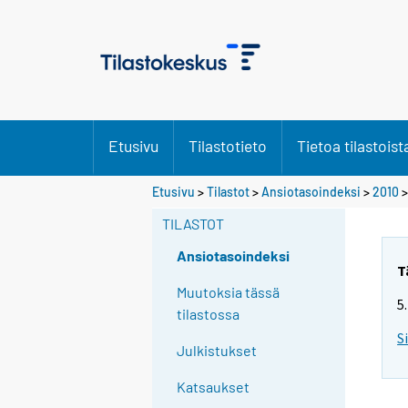
Etusivu
Tilastotieto
Tietoa tilastoist
Etusivu
>
Tilastot
>
Ansiotasoindeksi
>
2010
TILASTOT
Ansiotasoindeksi
T
Muutoksia tässä
5
tilastossa
S
Julkistukset
Katsaukset