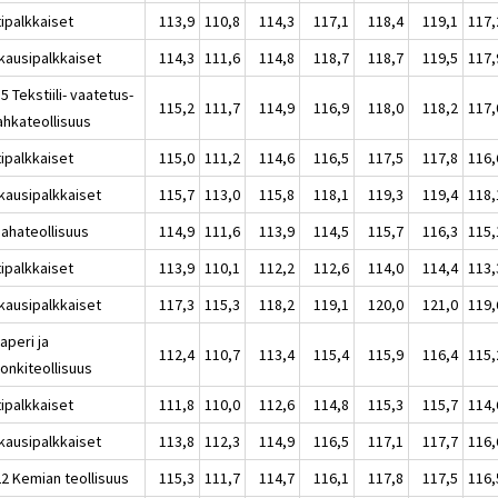
tipalkkaiset
113,9
110,8
114,3
117,1
118,4
119,1
117,
kausipalkkaiset
114,3
111,6
114,8
118,7
118,7
119,5
117,
5 Tekstiili- vaatetus-
115,2
111,7
114,9
116,9
118,0
118,2
117,
ahkateollisuus
tipalkkaiset
115,0
111,2
114,6
116,5
117,5
117,8
116,
kausipalkkaiset
115,7
113,0
115,8
118,1
119,3
119,4
118,
Sahateollisuus
114,9
111,6
113,9
114,5
115,7
116,3
115,
tipalkkaiset
113,9
110,1
112,2
112,6
114,0
114,4
113,
kausipalkkaiset
117,3
115,3
118,2
119,1
120,0
121,0
119,
aperi ja
112,4
110,7
113,4
115,4
115,9
116,4
115,
onkiteollisuus
tipalkkaiset
111,8
110,0
112,6
114,8
115,3
115,7
114,
kausipalkkaiset
113,8
112,3
114,9
116,5
117,1
117,7
116,
22 Kemian teollisuus
115,3
111,7
114,7
116,1
117,8
117,5
116,