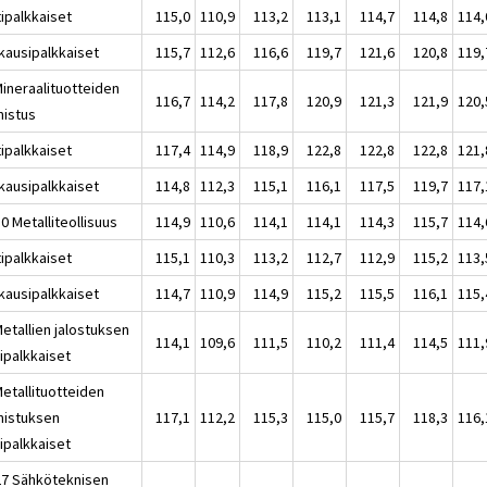
tipalkkaiset
115,0
110,9
113,2
113,1
114,7
114,8
114,
kausipalkkaiset
115,7
112,6
116,6
119,7
121,6
120,8
119,
Mineraalituotteiden
116,7
114,2
117,8
120,9
121,3
121,9
120,
mistus
tipalkkaiset
117,4
114,9
118,9
122,8
122,8
122,8
121,
kausipalkkaiset
114,8
112,3
115,1
116,1
117,5
119,7
117,
0 Metalliteollisuus
114,9
110,6
114,1
114,1
114,3
115,7
114,
tipalkkaiset
115,1
110,3
113,2
112,7
112,9
115,2
113,
kausipalkkaiset
114,7
110,9
114,9
115,2
115,5
116,1
115,
etallien jalostuksen
114,1
109,6
111,5
110,2
111,4
114,5
111,
ipalkkaiset
Metallituotteiden
mistuksen
117,1
112,2
115,3
115,0
115,7
118,3
116,
ipalkkaiset
27 Sähköteknisen