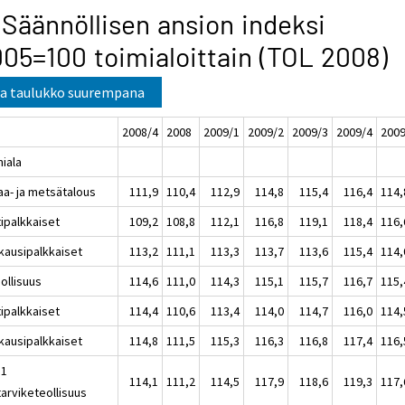
 Säännöllisen ansion indeksi
05=100 toimialoittain (TOL 2008)
a taulukko suurempana
2008/4
2008
2009/1
2009/2
2009/3
2009/4
200
miala
aa- ja metsätalous
111,9
110,4
112,9
114,8
115,4
116,4
114,
tipalkkaiset
109,2
108,8
112,1
116,8
119,1
118,4
116,
kausipalkkaiset
113,2
111,1
113,3
113,7
113,6
115,4
114,
ollisuus
114,6
111,0
114,3
115,1
115,7
116,7
115,
tipalkkaiset
114,4
110,6
113,4
114,0
114,7
116,0
114,
kausipalkkaiset
114,8
111,5
115,3
116,3
116,8
117,4
116,
11
114,1
111,2
114,5
117,9
118,6
119,3
117,
tarviketeollisuus