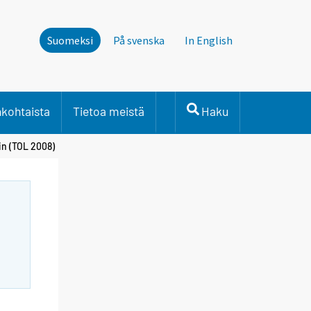
Suomeksi
På svenska
In English
nkohtaista
Tietoa meistä
Haku
in (TOL 2008)