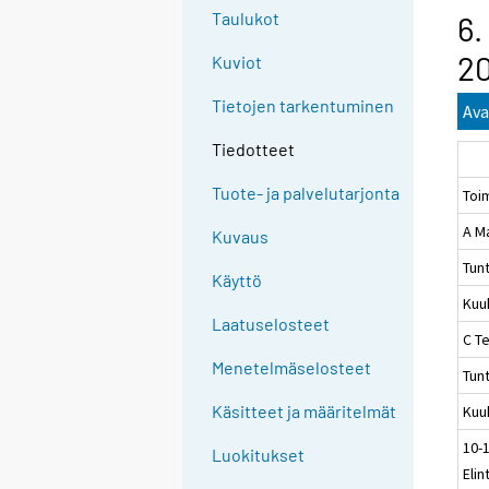
Taulukot
6.
20
Kuviot
Tietojen tarkentuminen
Ava
Tiedotteet
Tuote- ja palvelutarjonta
Toi
A M
Kuvaus
Tun
Käyttö
Kuu
Laatuselosteet
C Te
Menetelmäselosteet
Tun
Käsitteet ja määritelmät
Kuu
10-
Luokitukset
Elin