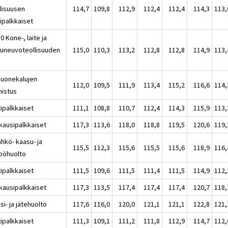
llisuusen
114,7
109,8
112,9
112,4
112,4
114,3
113,
ipalkkaiset
0 Kone-, laite ja
kuneuvoteollisuuden
115,0
110,3
113,2
112,8
112,8
114,9
113,
Huonekalujen
112,0
109,5
111,9
113,4
115,2
116,6
114,
mistus
tipalkkaiset
111,1
108,8
110,7
112,4
114,3
115,9
113,
kausipalkkaiset
117,3
113,6
118,0
118,8
119,5
120,6
119,
hkö- kaasu- ja
115,5
112,3
115,6
115,5
115,6
118,9
116,
pöhuolto
tipalkkaiset
111,5
109,6
111,5
111,4
111,5
114,9
112,
kausipalkkaiset
117,3
113,5
117,4
117,4
117,4
120,7
118,
si- ja jätehuolto
117,6
116,0
120,0
121,1
121,1
122,8
121,
tipalkkaiset
111,3
109,1
111,2
111,8
112,9
114,7
112,