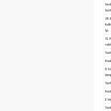
teo
tunt
28-3
kul
tp.
31 
val
Tun
Kuu
D Sä
läm
Tun
Kuu
E Ve
Tun