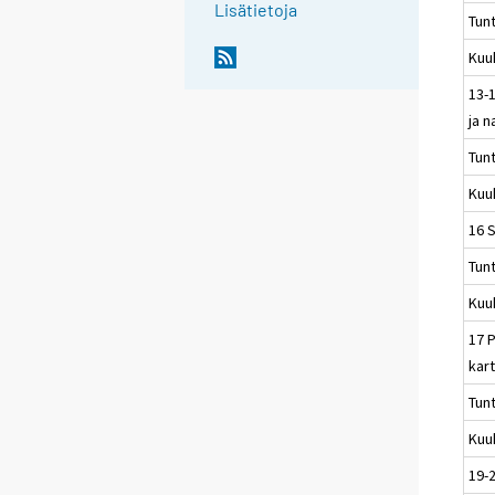
Lisätietoja
Tun
Kuu
13-1
ja n
Tun
Kuu
16 
Tun
Kuu
17 P
kart
Tun
Kuu
19-