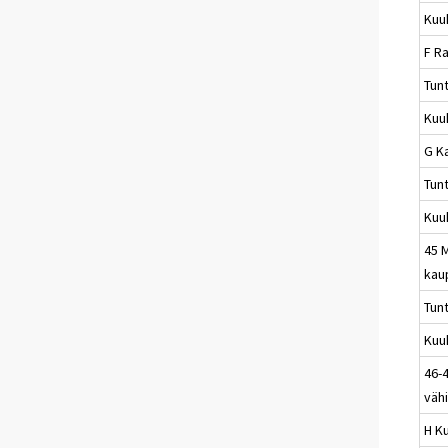
Kuu
F R
Tun
Kuu
G K
Tun
Kuu
45 
kau
Tun
Kuu
46-4
väh
H Ku