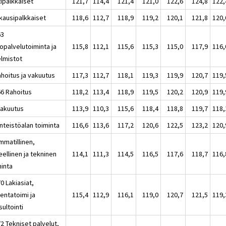
tipalkkaiset
121,7
114,4
121,4
121,0
122,6
124,8
122,
kausipalkkaiset
118,6
112,7
118,9
119,2
120,1
121,8
120,
63
opalvelutoiminta ja
115,8
112,1
115,6
115,3
115,0
117,9
116,
elmistot
ahoitus ja vakuutus
117,3
112,7
118,1
119,3
119,9
120,7
119,
66 Rahoitus
118,2
113,4
118,9
119,5
120,2
120,9
119,
Vakuutus
113,9
110,3
115,6
118,4
118,8
119,7
118,
inteistöalan toiminta
116,6
113,6
117,2
120,6
122,5
123,2
120,
mmatillinen,
eellinen ja tekninen
114,1
111,3
114,5
116,5
117,6
118,7
116,
minta
0 Lakiasiat,
entatoimi ja
115,4
112,9
116,1
119,0
120,7
121,5
119,
ultointi
2 Tekniset palvelut,