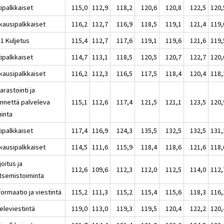
tipalkkaiset
115,0
112,9
118,2
120,6
120,8
122,5
120,
kausipalkkaiset
116,2
112,7
116,9
118,5
119,1
121,4
119,
1 Kuljetus
115,4
112,7
117,6
119,1
119,6
121,6
119,
tipalkkaiset
114,7
113,1
118,5
120,5
120,7
122,7
120,
kausipalkkaiset
116,2
112,3
116,5
117,5
118,4
120,4
118,
arastointi ja
ennettä palveleva
115,1
112,6
117,4
121,5
121,1
123,5
120,
minta
tipalkkaiset
117,4
116,9
124,3
135,5
132,5
132,5
131,
kausipalkkaiset
114,5
111,6
115,9
118,4
118,6
121,6
118,
joitus ja
112,6
109,6
112,3
112,0
112,5
114,0
112,
itsemistoiminta
formaatio ja viestintä
115,2
111,3
115,2
115,4
115,6
118,3
116,
eleviestintä
119,0
113,0
119,3
119,5
120,4
122,2
120,