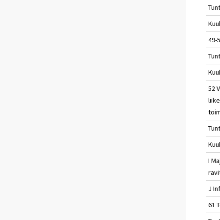
Tun
Kuu
49-5
Tun
Kuu
52 V
liik
toi
Tun
Kuu
I Ma
rav
J In
61 T