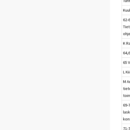
Tun
Kuu
62-
Tiet
ohj
K R
64,
65 
L Ki
M A
tiet
toi
69-7
lask
kons
71-7