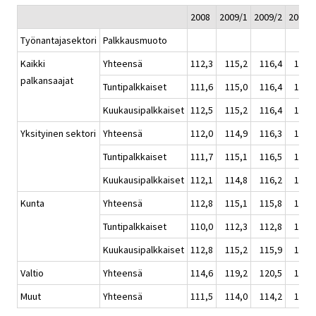
2008
2009/1
2009/2
2009/
Työnantajasektori
Palkkausmuoto
Kaikki
Yhteensä
112,3
115,2
116,4
117,
palkansaajat
Tuntipalkkaiset
111,6
115,0
116,4
116,
Kuukausipalkkaiset
112,5
115,2
116,4
117,
Yksityinen sektori
Yhteensä
112,0
114,9
116,3
116,
Tuntipalkkaiset
111,7
115,1
116,5
116,
Kuukausipalkkaiset
112,1
114,8
116,2
116,
Kunta
Yhteensä
112,8
115,1
115,8
117,
Tuntipalkkaiset
110,0
112,3
112,8
114,
Kuukausipalkkaiset
112,8
115,2
115,9
117,
Valtio
Yhteensä
114,6
119,2
120,5
120,
Muut
Yhteensä
111,5
114,0
114,2
115,