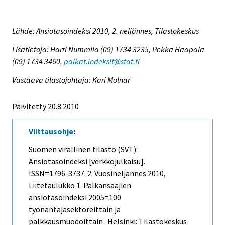
Lähde: Ansiotasoindeksi 2010, 2. neljännes, Tilastokeskus
Lisätietoja: Harri Nummila (09) 1734 3235, Pekka Haapala
(09) 1734 3460,
palkat.indeksit@stat.fi
Vastaava tilastojohtaja: Kari Molnar
Päivitetty 20.8.2010
Viittausohje
:
Suomen virallinen tilasto (SVT):
Ansiotasoindeksi [verkkojulkaisu].
ISSN=1796-3737.
2. Vuosineljännes
2010,
Liitetaulukko 1. Palkansaajien
ansiotasoindeksi 2005=100
työnantajasektoreittain ja
palkkausmuodoittain . Helsinki: Tilastokeskus