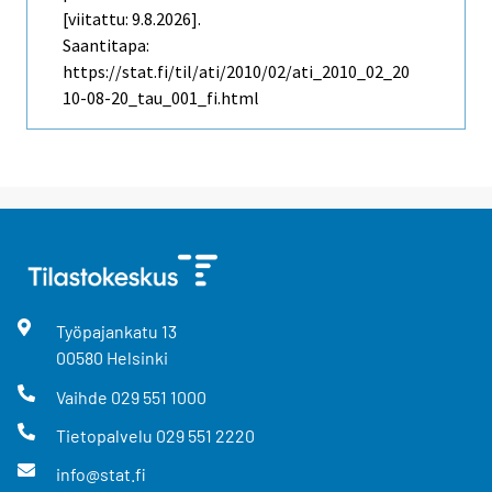
[viitattu: 9.8.2026].
Saantitapa:
https://stat.fi/til/ati/2010/02/ati_2010_02_20
10-08-20_tau_001_fi.html
Työpajankatu
13
00580
Helsinki
Vaihde
029 551 1000
Tietopalvelu
029 551 2220
info@stat.fi