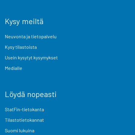
Kysy meiltä
Neuvonta ja tietopalvelu
Kysy tilastoista
Usein kysytyt kysymykset
Medialle
Löydä nopeasti
StatFin-tietokanta
Tilastotietokannat
Suomi lukuina