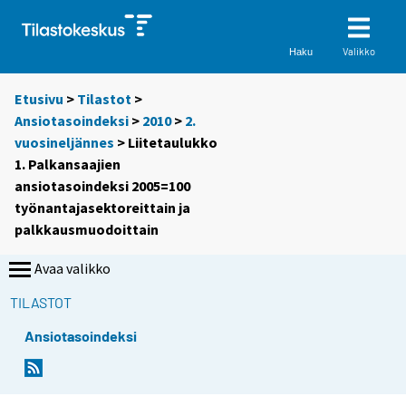
Valikko
Haku
Etusivu
>
Tilastot
>
Ansiotasoindeksi
>
2010
>
2.
vuosineljännes
> Liitetaulukko
1. Palkansaajien
ansiotasoindeksi 2005=100
työnantajasektoreittain ja
palkkausmuodoittain
Avaa valikko
TILASTOT
Ansiotasoindeksi