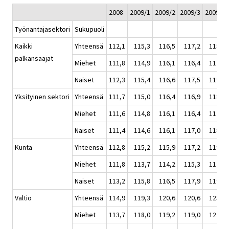
2008
2009/1
2009/2
2009/3
2009/4
Työnantajasektori
Sukupuoli
Kaikki
Yhteensä
112,1
115,3
116,5
117,2
118,6
palkansaajat
Miehet
111,8
114,9
116,1
116,4
117,7
Naiset
112,3
115,4
116,6
117,5
119,2
Yksityinen sektori
Yhteensä
111,7
115,0
116,4
116,9
118,1
Miehet
111,6
114,8
116,1
116,4
117,5
Naiset
111,4
114,6
116,1
117,0
118,1
Kunta
Yhteensä
112,8
115,2
115,9
117,2
119,1
Miehet
111,8
113,7
114,2
115,3
117,1
Naiset
113,2
115,8
116,5
117,9
119,8
Valtio
Yhteensä
114,9
119,3
120,6
120,6
123,1
Miehet
113,7
118,0
119,2
119,0
121,3