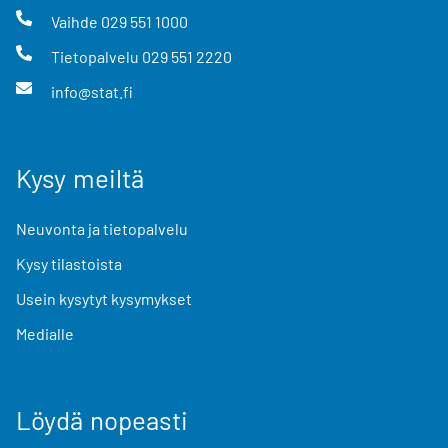
Vaihde
029 551 1000
Tietopalvelu
029 551 2220
info@stat.fi
Kysy meiltä
Neuvonta ja tietopalvelu
Kysy tilastoista
Usein kysytyt kysymykset
Medialle
Löydä nopeasti