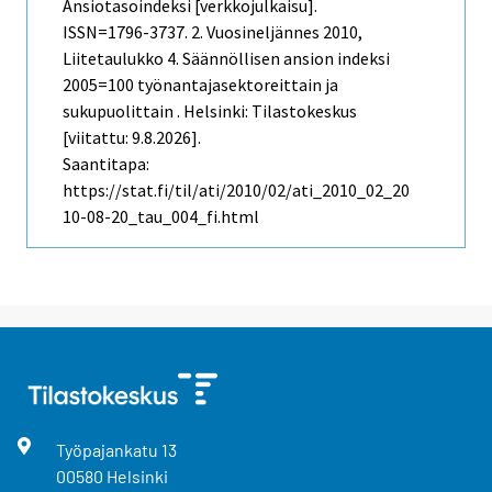
Ansiotasoindeksi [verkkojulkaisu].
ISSN=1796-3737.
2. Vuosineljännes
2010,
Liitetaulukko 4. Säännöllisen ansion indeksi
2005=100 työnantajasektoreittain ja
sukupuolittain . Helsinki: Tilastokeskus
[viitattu: 9.8.2026].
Saantitapa:
https://stat.fi/til/ati/2010/02/ati_2010_02_20
10-08-20_tau_004_fi.html
Työpajankatu
13
00580
Helsinki