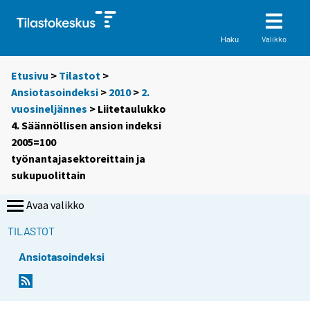
Valikko
Haku
Etusivu
>
Tilastot
>
Ansiotasoindeksi
>
2010
>
2.
vuosineljännes
> Liitetaulukko
4. Säännöllisen ansion indeksi
2005=100
työnantajasektoreittain ja
sukupuolittain
Avaa valikko
TILASTOT
Ansiotasoindeksi