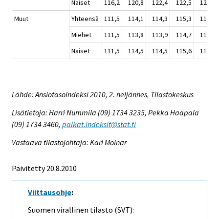
Naiset
116,2
120,8
122,4
122,5
125,3
Muut
Yhteensä
111,5
114,1
114,3
115,3
117,8
Miehet
111,5
113,8
113,9
114,7
117,2
Naiset
111,5
114,5
114,5
115,6
118,2
Lähde: Ansiotasoindeksi 2010, 2. neljännes, Tilastokeskus
Lisätietoja: Harri Nummila (09) 1734 3235, Pekka Haapala
(09) 1734 3460,
palkat.indeksit@stat.fi
Vastaava tilastojohtaja: Kari Molnar
Päivitetty 20.8.2010
Viittausohje
:
Suomen virallinen tilasto (SVT):