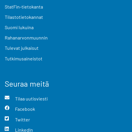
StatFin-tietokanta
Tilastotietokannat
Suomi lukuina
Rahanarvonmuunnin
Tulevat julkaisut
Tutkimusaineistot
Seuraa meitä
Tilaa uutisviesti
Facebook
Twitter
LinkedIn