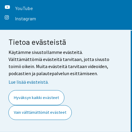
YouTube
Instagram
Tietoa evästeistä
Yhteystiedot
Käytämme sivustollamme evästeitä.
Palaute
Välttämättömiä evästeitä tarvitaan, jotta sivusto
toimii oikein. Muita evästeitä tarvitaan videoiden,
Käyttöehdot
podcastien ja palautepalvelun esittämiseen.
Tietosuoja
Lue lisää evästeistä.
Saavutettavuus
Hyväksyn kaikki evästeet
Tietoa sivustosta
Vain välttämättömät evästeet
Evästeasetukset