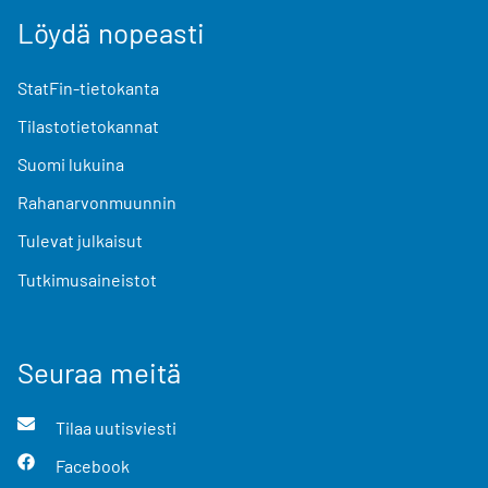
Löydä nopeasti
StatFin-tietokanta
Tilastotietokannat
Suomi lukuina
Rahanarvonmuunnin
Tulevat julkaisut
Tutkimusaineistot
Seuraa meitä
Tilaa uutisviesti
Facebook