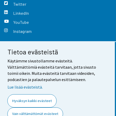
Twitter
LinkedIn
YouTube
Instagram
Tietoa evästeistä
Yhteystiedot
Käytämme sivustollamme evästeitä.
Palaute
Välttämättömiä evästeitä tarvitaan, jotta sivusto
toimii oikein. Muita evästeitä tarvitaan videoiden,
Käyttöehdot
podcastien ja palautepalvelun esittämiseen.
Tietosuoja
Lue lisää evästeistä.
Saavutettavuus
Hyväksyn kaikki evästeet
Tietoa sivustosta
Vain välttämättömät evästeet
Evästeasetukset