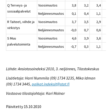
Q Terveys- ja
Vuosimuutos
3,8
3,2
3,4
3,
sosiaalipalvelut
Neljännesmuutos
0,1
0,4
1,1
1,
R Taiteet, viihde ja
Vuosimuutos
3,7
3,5
2,9
3,
virkistys
Neljännesmuutos
-0,0
0,7
0,6
1,
S Muu
Vuosimuutos
4,6
3,9
3,6
2,
palvelutoiminta
Neljännesmuutos
-0,7
0,3
1,1
1,
Lähde: Ansiotasoindeksi 2010, 3. neljännes, Tilastokeskus
Lisätietoja: Harri Nummila (09) 1734 3235, Mika Idman
(09) 1734 3445,
palkat.indeksit@stat.fi
Vastaava tilastojohtaja: Kari Molnar
Päivitetty 15.10.2010