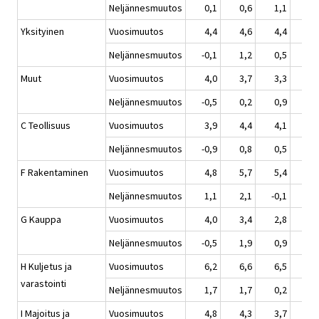
Neljännesmuutos
0,1
0,6
1,1
1,
Yksityinen
Vuosimuutos
4,4
4,6
4,4
2,
Neljännesmuutos
-0,1
1,2
0,5
1,
Muut
Vuosimuutos
4,0
3,7
3,3
2,
Neljännesmuutos
-0,5
0,2
0,9
2,
C Teollisuus
Vuosimuutos
3,9
4,4
4,1
1,
Neljännesmuutos
-0,9
0,8
0,5
0,
F Rakentaminen
Vuosimuutos
4,8
5,7
5,4
4,
Neljännesmuutos
1,1
2,1
-0,1
0,
G Kauppa
Vuosimuutos
4,0
3,4
2,8
2,
Neljännesmuutos
-0,5
1,9
0,9
0,
H Kuljetus ja
Vuosimuutos
6,2
6,6
6,5
5,
varastointi
Neljännesmuutos
1,7
1,7
0,2
1,
I Majoitus ja
Vuosimuutos
4,8
4,3
3,7
2,