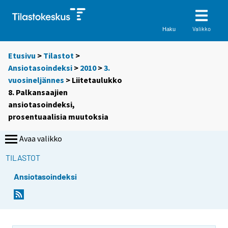
Valikko
Haku
Etusivu
>
Tilastot
>
Ansiotasoindeksi
>
2010
>
3.
vuosineljännes
> Liitetaulukko
8. Palkansaajien
ansiotasoindeksi,
prosentuaalisia muutoksia
Avaa valikko
TILASTOT
Ansiotasoindeksi