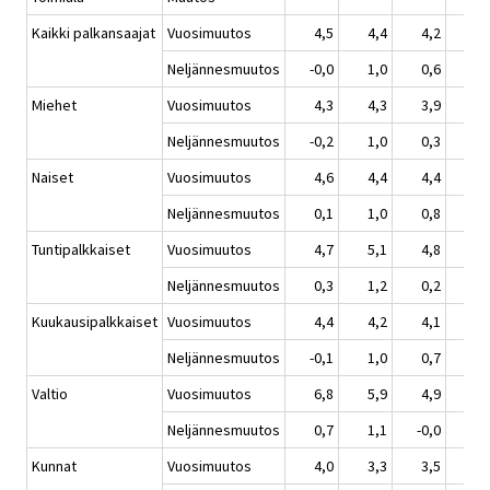
Kaikki palkansaajat
Vuosimuutos
4,5
4,4
4,2
2,
Neljännesmuutos
-0,0
1,0
0,6
1,
Miehet
Vuosimuutos
4,3
4,3
3,9
2,
Neljännesmuutos
-0,2
1,0
0,3
1,
Naiset
Vuosimuutos
4,6
4,4
4,4
3,
Neljännesmuutos
0,1
1,0
0,8
1,
Tuntipalkkaiset
Vuosimuutos
4,7
5,1
4,8
2,
Neljännesmuutos
0,3
1,2
0,2
1,
Kuukausipalkkaiset
Vuosimuutos
4,4
4,2
4,1
2,
Neljännesmuutos
-0,1
1,0
0,7
1,
Valtio
Vuosimuutos
6,8
5,9
4,9
3,
Neljännesmuutos
0,7
1,1
-0,0
2,
Kunnat
Vuosimuutos
4,0
3,3
3,5
3,