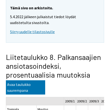
Tämä sivu on arkistoitu.
5.4.2022 jälkeen julkaistut tiedot löydät
uudistetulta sivustolta.
Siirry uudelle tilastosivulle
Liitetaulukko 8. Palkansaajien
ansiotasoindeksi,
prosentuaalisia muutoksia
Avaa taulukko
suurempana
2009/1
2009/2
2009/3
2009/
Toimiala
Muutos