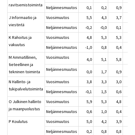
ravitsemistoiminta
Neljännesmuutos
0,1
0,2
0,9
1,
J Informaatio ja
Vuosimuutos
5,5
4,3
3,7
2,
viestintä
Neljännesmuutos
-0,2
-0,0
0,1
2,
K Rahoitus ja
Vuosimuutos
4,8
5,3
5,3
0,
vakuutus
Neljännesmuutos
-1,0
0,8
0,4
0,
M Ammatillinen,
Vuosimuutos
4,0
5,1
5,8
3,
tieteellinen ja
Neljännesmuutos
tekninen toiminta
0,0
1,7
0,9
1,
N Hallinto- ja
Vuosimuutos
3,8
3,3
3,0
2,
tukipalvelutoiminta
Neljännesmuutos
-0,1
1,5
0,6
0,
O Julkinen hallinto
Vuosimuutos
5,9
5,3
4,8
4,
ja maanpuolustus
Neljännesmuutos
0,6
1,0
0,4
1,
P Koulutus
Vuosimuutos
5,0
4,2
3,9
3,
Neljännesmuutos
0,2
0,8
0,8
1,