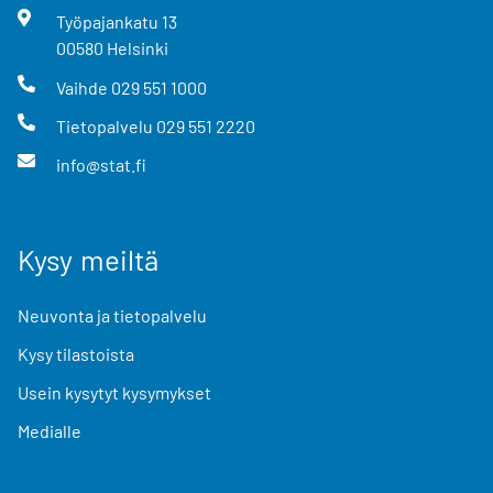
Työpajankatu
13
00580
Helsinki
Vaihde
029 551 1000
Tietopalvelu
029 551 2220
info@stat.fi
Kysy meiltä
Neuvonta ja tietopalvelu
Kysy tilastoista
Usein kysytyt kysymykset
Medialle