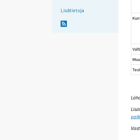
Lisätietoja
Kun
Valt
Muu
Teol
Lähd
Lisä
palk
Vast