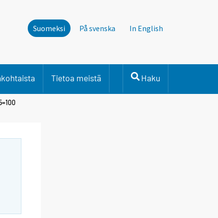
Suomeksi
På svenska
In English
nkohtaista
Tietoa meistä
Haku
95=100