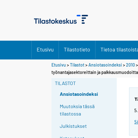
Etusivu
Tilastotieto
Tietoa tilastoist
Etusivu
>
Tilastot
>
Ansiotasoindeksi
>
2010
työnantajasektoreittain ja palkkausmuodoitta
TILASTOT
Ansiotasoindeksi
T
Muutoksia tässä
5
tilastossa
S
Julkistukset