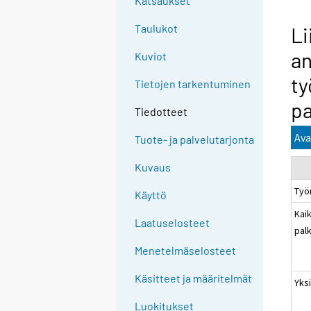
Katsaukset
Taulukot
Li
an
Kuviot
ty
Tietojen tarkentuminen
pa
Tiedotteet
Ava
Tuote- ja palvelutarjonta
Kuvaus
Työ
Käyttö
Kaik
Laatuselosteet
pal
Menetelmäselosteet
Käsitteet ja määritelmät
Yksi
Luokitukset