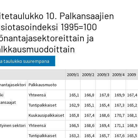
itetaulukko 10. Palkansaajien
siotasoindeksi 1995=100
önantajasektoreittain ja
lkkausmuodoittain
a taulukko suurempana
2009/1
2009/2
2009/3
2009/4
2009
nantajasektori
Palkkausmuoto
ki
Yhteensä
165,1
166,8
167,8
169,9
167,4
kansaajat
Tuntipalkkaiset
162,9
165,1
165,4
167,3
165,2
Kuukausipalkkaiset
165,8
167,4
168,6
170,7
168,1
tyinen sektori
Yhteensä
166,5
168,6
169,4
171,1
168,9
Tuntipalkkaiset
163,2
165,4
165,7
167,6
165,5