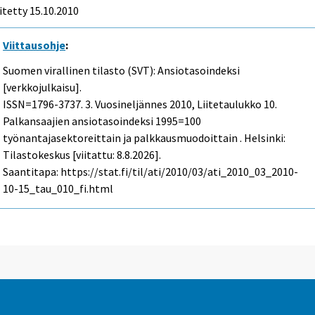
itetty 15.10.2010
Viittausohje
:
Suomen virallinen tilasto (SVT): Ansiotasoindeksi
[verkkojulkaisu].
ISSN=1796-3737.
3. Vuosineljännes
2010, Liitetaulukko 10.
Palkansaajien ansiotasoindeksi 1995=100
työnantajasektoreittain ja palkkausmuodoittain . Helsinki:
Tilastokeskus [viitattu: 8.8.2026].
Saantitapa: https://stat.fi/til/ati/2010/03/ati_2010_03_2010-
10-15_tau_010_fi.html