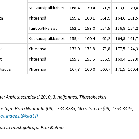
Kuukausipalkkaiset
168,4
170,4
171,5
173,0
170,8
ta
Yhteensä
159,2
160,1
161,9
164,6
161,5
Tuntipalkkaiset
152,2
153,0
154,5
156,9
154,2
Kuukausipalkkaiset
159,4
160,4
162,2
164,8
161,7
io
Yhteensä
172,0
173,8
173,8
177,5
174,3
t
Yhteensä
155,3
155,5
156,9
160,4
157,0
lisuus
Yhteensä
167,7
169,0
169,7
171,5
169,4
e: Ansiotasoindeksi 2010, 3. neljännes, Tilastokeskus
tietoja: Harri Nummila (09) 1734 3235, Mika Idman (09) 1734 3445,
at.indeksit@stat.fi
aava tilastojohtaja: Kari Molnar