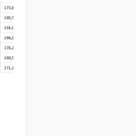
173,8
174,7
175,5
165,9
166,3
166,8
158,0
158,6
159,1
166,1
166,6
167,1
178,2
179,3
179,8
160,9
161,7
162,1
171,3
172,0
172,6