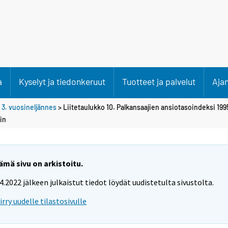
a
Kyselyt ja tiedonkeruut
Tuotteet ja palvelut
Aja
>
3. vuosineljännes
> Liitetaulukko 10. Palkansaajien ansiotasoindeksi 19
in
ämä sivu on arkistoitu.
.4.2022 jälkeen julkaistut tiedot löydät uudistetulta sivustolta.
iirry uudelle tilastosivulle