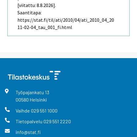
[viitattu: 8.8.2026].
Saantitapa:
https://stat.fi/til/ati/2010/04/ati_2010_04_20
11-02-04_tau_001_fi.html
Työpajankatu
13
00580
Helsinki
Vaihde
029 551 1000
Tietopalvelu
029 551 2220
info@stat.fi