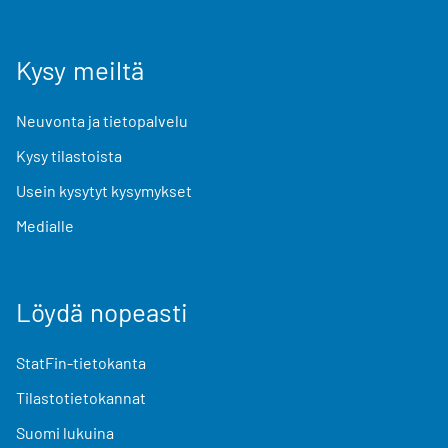
Kysy meiltä
Neuvonta ja tietopalvelu
Kysy tilastoista
Usein kysytyt kysymykset
Medialle
Löydä nopeasti
StatFin-tietokanta
Tilastotietokannat
Suomi lukuina