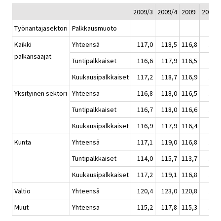
2009/3
2009/4
2009
2010/
Työnantajasektori
Palkkausmuoto
Kaikki
Yhteensä
117,0
118,5
116,8
118
palkansaajat
Tuntipalkkaiset
116,6
117,9
116,5
117
Kuukausipalkkaiset
117,2
118,7
116,9
119
Yksityinen sektori
Yhteensä
116,8
118,0
116,5
118
Tuntipalkkaiset
116,7
118,0
116,6
117
Kuukausipalkkaiset
116,9
117,9
116,4
118
Kunta
Yhteensä
117,1
119,0
116,8
119
Tuntipalkkaiset
114,0
115,7
113,7
116
Kuukausipalkkaiset
117,2
119,1
116,8
120
Valtio
Yhteensä
120,4
123,0
120,8
123
Muut
Yhteensä
115,2
117,8
115,3
118