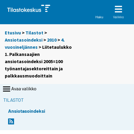
Valikko
Haku
Etusivu
>
Tilastot
>
Ansiotasoindeksi
>
2010
>
4.
vuosineljännes
> Liitetaulukko
1. Palkansaajien
ansiotasoindeksi 2005=100
työnantajasektoreittain ja
palkkausmuodoittain
Avaa valikko
TILASTOT
Ansiotasoindeksi