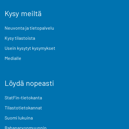
Kysy meiltä
Neuvonta ja tietopalvelu
Kysy tilastoista
Usein kysytyt kysymykset
Medialle
Löydä nopeasti
StatFin-tietokanta
Tilastotietokannat
Suomi lukuina
Rahanarvonmuunnin