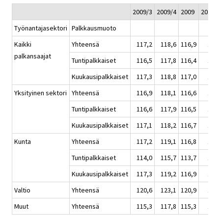
2009/3
2009/4
2009
2010/
Työnantajasektori
Palkkausmuoto
Kaikki
Yhteensä
117,2
118,6
116,9
119
palkansaajat
Tuntipalkkaiset
116,5
117,8
116,4
117
Kuukausipalkkaiset
117,3
118,8
117,0
119
Yksityinen sektori
Yhteensä
116,9
118,1
116,6
118
Tuntipalkkaiset
116,6
117,9
116,5
117
Kuukausipalkkaiset
117,1
118,2
116,7
118
Kunta
Yhteensä
117,2
119,1
116,8
120
Tuntipalkkaiset
114,0
115,7
113,7
116
Kuukausipalkkaiset
117,3
119,2
116,9
120
Valtio
Yhteensä
120,6
123,1
120,9
123
Muut
Yhteensä
115,3
117,8
115,3
118