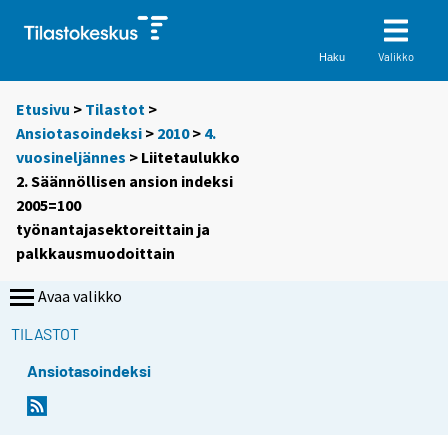
Valikko
Haku
Etusivu
>
Tilastot
>
Ansiotasoindeksi
>
2010
>
4.
vuosineljännes
> Liitetaulukko
2. Säännöllisen ansion indeksi
2005=100
työnantajasektoreittain ja
palkkausmuodoittain
Avaa valikko
TILASTOT
Ansiotasoindeksi