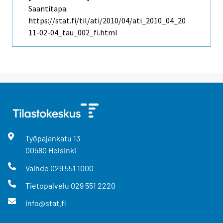
Saantitapa:
https://stat.fi/til/ati/2010/04/ati_2010_04_20
11-02-04_tau_002_fi.html
Työpajankatu
13
00580
Helsinki
Vaihde
029 551 1000
Tietopalvelu
029 551 2220
info@stat.fi