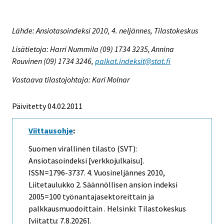
Lähde: Ansiotasoindeksi 2010, 4. neljännes, Tilastokeskus
Lisätietoja: Harri Nummila (09) 1734 3235, Annina
Rouvinen (09) 1734 3246,
palkat.indeksit@stat.fi
Vastaava tilastojohtaja: Kari Molnar
Päivitetty 04.02.2011
Viittausohje
:
Suomen virallinen tilasto (SVT):
Ansiotasoindeksi [verkkojulkaisu].
ISSN=1796-3737.
4. Vuosineljännes
2010,
Liitetaulukko 2. Säännöllisen ansion indeksi
2005=100 työnantajasektoreittain ja
palkkausmuodoittain . Helsinki: Tilastokeskus
[viitattu: 7.8.2026].