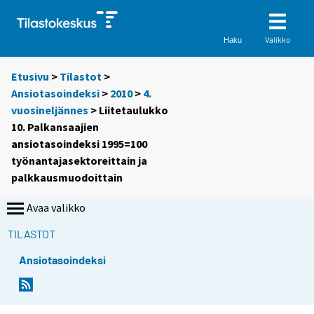
Valikko
Haku
Etusivu
>
Tilastot
>
Ansiotasoindeksi
>
2010
>
4.
vuosineljännes
> Liitetaulukko
10. Palkansaajien
ansiotasoindeksi 1995=100
työnantajasektoreittain ja
palkkausmuodoittain
Avaa valikko
TILASTOT
Ansiotasoindeksi