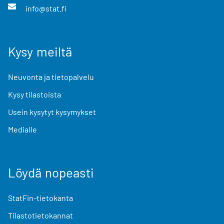
info@stat.fi
Kysy meiltä
Neuvonta ja tietopalvelu
Kysy tilastoista
Usein kysytyt kysymykset
Medialle
Löydä nopeasti
StatFin-tietokanta
Tilastotietokannat