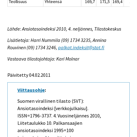
Teollisuus
Yhteensä
169,7
171,5
169,4
171
Lähde: Ansiotasoindeksi 2010, 4. neljännes, Tilastokeskus
Lisätietoja: Harri Nummila (09) 1734 3235, Annina
Rouvinen (09) 1734 3246,
palkat.indeksit@stat.fi
Vastaava tilastojohtaja: Kari Molnar
Päivitetty 04.02.2011
Viittausohje
:
Suomen virallinen tilasto (SVT):
Ansiotasoindeksi [verkkojulkaisu].
ISSN=1796-3737.
4. Vuosineljännes
2010,
Liitetaulukko 10. Palkansaajien
ansiotasoindeksi 1995=100