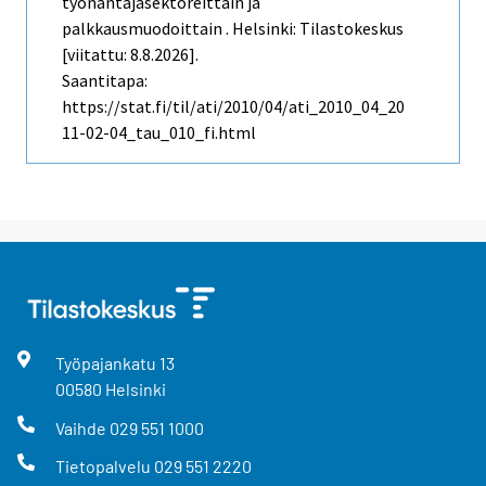
työnantajasektoreittain ja
palkkausmuodoittain . Helsinki: Tilastokeskus
[viitattu: 8.8.2026].
Saantitapa:
https://stat.fi/til/ati/2010/04/ati_2010_04_20
11-02-04_tau_010_fi.html
Työpajankatu
13
00580
Helsinki
Vaihde
029 551 1000
Tietopalvelu
029 551 2220