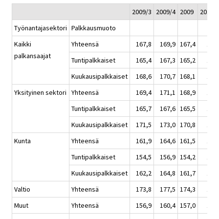
2009/3
2009/4
2009
2010/
Työnantajasektori
Palkkausmuoto
Kaikki
Yhteensä
167,8
169,9
167,4
170
palkansaajat
Tuntipalkkaiset
165,4
167,3
165,2
167
Kuukausipalkkaiset
168,6
170,7
168,1
171
Yksityinen sektori
Yhteensä
169,4
171,1
168,9
171
Tuntipalkkaiset
165,7
167,6
165,5
167
Kuukausipalkkaiset
171,5
173,0
170,8
173
Kunta
Yhteensä
161,9
164,6
161,5
165
Tuntipalkkaiset
154,5
156,9
154,2
158
Kuukausipalkkaiset
162,2
164,8
161,7
166
Valtio
Yhteensä
173,8
177,5
174,3
178
Muut
Yhteensä
156,9
160,4
157,0
160