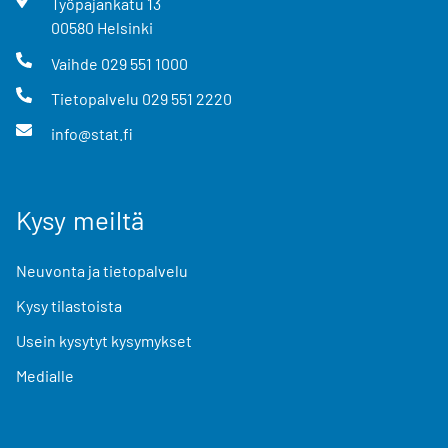
Työpajankatu
13
00580
Helsinki
Vaihde
029 551 1000
Tietopalvelu
029 551 2220
info@stat.fi
Kysy meiltä
Neuvonta ja tietopalvelu
Kysy tilastoista
Usein kysytyt kysymykset
Medialle