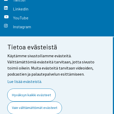
LinkedIn
YouTube
Instagram
Tietoa evästeistä
Yhteystiedot
Käytämme sivustollamme evästeitä.
Palaute
Välttämättömiä evästeitä tarvitaan, jotta sivusto
toimii oikein. Muita evästeitä tarvitaan videoiden,
Käyttöehdot
podcastien ja palautepalvelun esittämiseen.
Tietosuoja
Lue lisää evästeistä.
Saavutettavuus
Hyväksyn kaikki evästeet
Tietoa sivustosta
Vain välttämättömät evästeet
Evästeasetukset