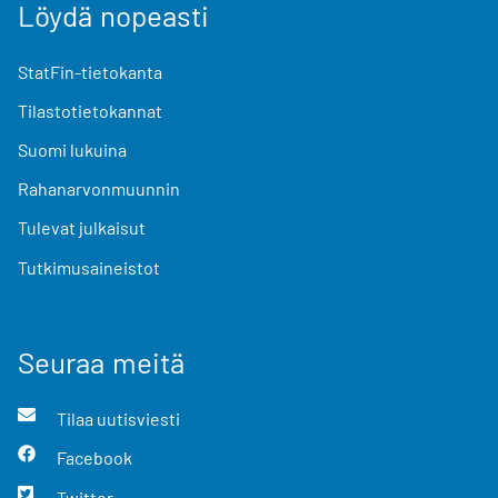
Löydä nopeasti
StatFin-tietokanta
Tilastotietokannat
Suomi lukuina
Rahanarvonmuunnin
Tulevat julkaisut
Tutkimusaineistot
Seuraa meitä
Tilaa uutisviesti
Facebook
Twitter