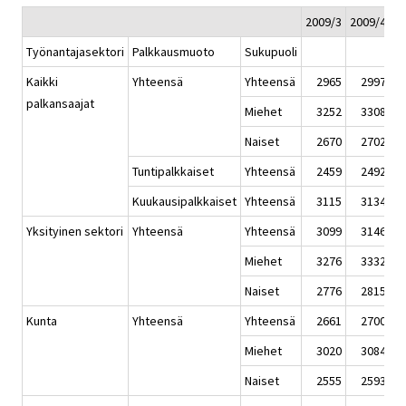
2009/3
2009/4
2
Työnantajasektori
Palkkausmuoto
Sukupuoli
Kaikki
Yhteensä
Yhteensä
2965
2997
2
palkansaajat
Miehet
3252
3308
3
Naiset
2670
2702
2
Tuntipalkkaiset
Yhteensä
2459
2492
2
Kuukausipalkkaiset
Yhteensä
3115
3134
3
Yksityinen sektori
Yhteensä
Yhteensä
3099
3146
3
Miehet
3276
3332
3
Naiset
2776
2815
2
Kunta
Yhteensä
Yhteensä
2661
2700
2
Miehet
3020
3084
3
Naiset
2555
2593
2