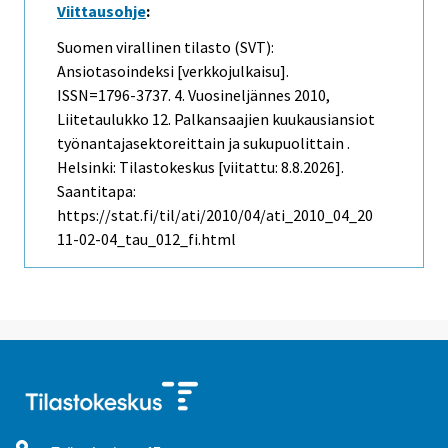
Viittausohje
:
Suomen virallinen tilasto (SVT):
Ansiotasoindeksi [verkkojulkaisu].
ISSN=1796-3737.
4. Vuosineljännes
2010,
Liitetaulukko 12. Palkansaajien kuukausiansiot
työnantajasektoreittain ja sukupuolittain .
Helsinki: Tilastokeskus [viitattu: 8.8.2026].
Saantitapa:
https://stat.fi/til/ati/2010/04/ati_2010_04_20
11-02-04_tau_012_fi.html