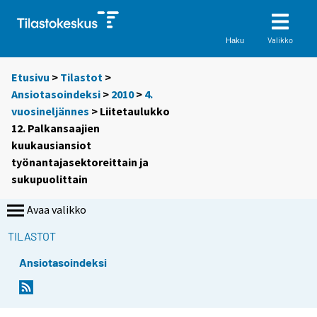
Valikko
Haku
Etusivu
>
Tilastot
>
Ansiotasoindeksi
>
2010
>
4.
vuosineljännes
> Liitetaulukko
12. Palkansaajien
kuukausiansiot
työnantajasektoreittain ja
sukupuolittain
Avaa valikko
TILASTOT
Ansiotasoindeksi