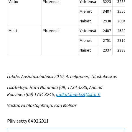
Valtio
Yhteensä
Yhteensä
3223
3289
3
Miehet
3487
3556
3
Naiset
2938
3004
2
Muut
Yhteensä
Yhteensä
2487
2538
2
Miehet
2751
2816
2
Naiset
2337
2388
2
Lähde: Ansiotasoindeksi 2010, 4. neljännes, Tilastokeskus
Lisätietoja: Harri Nummila (09) 1734 3235, Annina
Rouvinen (09) 1734 3246,
palkat.indeksit@stat.fi
Vastaava tilastojohtaja: Kari Molnar
Päivitetty 04.02.2011