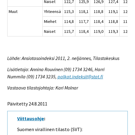
Naiset
122,7
125,9
126,9
127,4
128,2
Muut
Yhteensä
115,3
118,1
118,8
119,1
120,0
Miehet
114,8
117,7
118,4
118,8
119,9
Naiset
115,7
118,4
119,0
119,3
120,1
Lähde: Ansiotasoindeksi 2011, 2. neljännes, Tilastokeskus
Lisätietoja: Annina Rouvinen (09) 1734 3246, Harri
Nummila (09) 1734 3235,
palkat.indeksit@stat.fi
Vastaava tilastojohtaja: Kari Molnar
Päivitetty 24.8.2011
Viittausohje
:
Suomen virallinen tilasto (SVT):