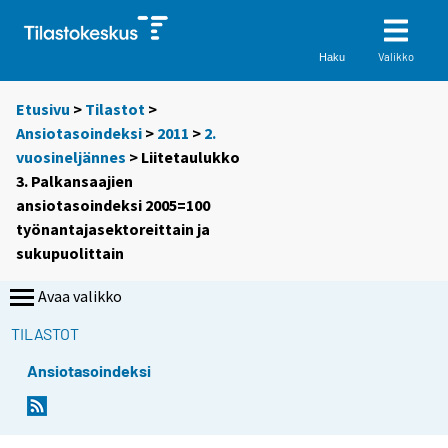
Valikko
Haku
Etusivu
>
Tilastot
>
Ansiotasoindeksi
>
2011
>
2.
vuosineljännes
> Liitetaulukko
3. Palkansaajien
ansiotasoindeksi 2005=100
työnantajasektoreittain ja
sukupuolittain
Avaa valikko
TILASTOT
Ansiotasoindeksi