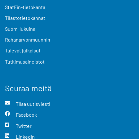
StatFin-tietokanta
Tilastotietokannat
Suomi lukuina
Rahanarvonmuunnin
Tulevat julkaisut
Tutkimusaineistot
Seuraa meitä
Tilaa uutisviesti
Facebook
Twitter
LinkedIn