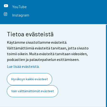
YouTube
Instagram
Tietoa evästeistä
Yhteystiedot
Käytämme sivustollamme evästeitä.
Palaute
Välttämättömiä evästeitä tarvitaan, jotta sivusto
toimii oikein. Muita evästeitä tarvitaan videoiden,
Käyttöehdot
podcastien ja palautepalvelun esittämiseen.
Tietosuoja
Lue lisää evästeistä.
Saavutettavuus
Hyväksyn kaikki evästeet
Tietoa sivustosta
Vain välttämättömät evästeet
Evästeasetukset