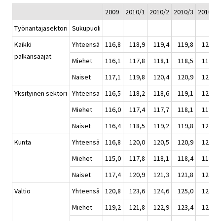
2009
2010/1
2010/2
2010/3
2010/4
Työnantajasektori
Sukupuoli
Kaikki
Yhteensä
116,8
118,9
119,4
119,8
121,1
palkansaajat
Miehet
116,1
117,8
118,1
118,5
119,9
Naiset
117,1
119,8
120,4
120,9
122,0
Yksityinen sektori
Yhteensä
116,5
118,2
118,6
119,1
120,5
Miehet
116,0
117,4
117,7
118,1
119,6
Naiset
116,4
118,5
119,2
119,8
121,1
Kunta
Yhteensä
116,8
120,0
120,5
120,9
121,6
Miehet
115,0
117,8
118,1
118,4
118,9
Naiset
117,4
120,9
121,3
121,8
122,6
Valtio
Yhteensä
120,8
123,6
124,6
125,0
125,8
Miehet
119,2
121,8
122,9
123,4
124,2