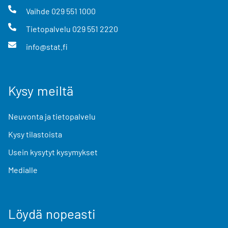
Vaihde
029 551 1000
Tietopalvelu
029 551 2220
info@stat.fi
Kysy meiltä
Neuvonta ja tietopalvelu
Kysy tilastoista
Usein kysytyt kysymykset
Medialle
Löydä nopeasti