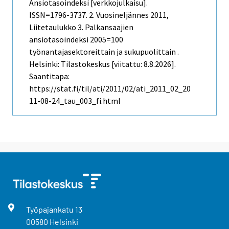
Ansiotasoindeksi [verkkojulkaisu].
ISSN=1796-3737.
2. Vuosineljännes
2011,
Liitetaulukko 3. Palkansaajien
ansiotasoindeksi 2005=100
työnantajasektoreittain ja sukupuolittain .
Helsinki: Tilastokeskus [viitattu: 8.8.2026].
Saantitapa:
https://stat.fi/til/ati/2011/02/ati_2011_02_20
11-08-24_tau_003_fi.html
Työpajankatu
13
00580
Helsinki