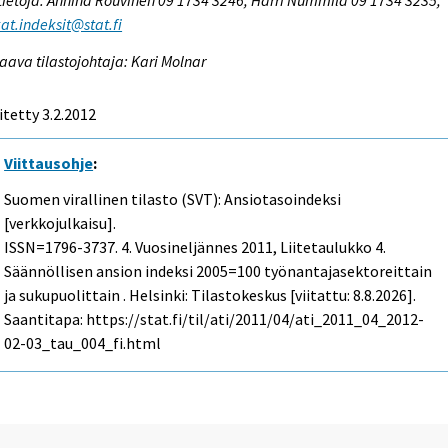
at.indeksit@stat.fi
aava tilastojohtaja: Kari Molnar
itetty 3.2.2012
Viittausohje
:
Suomen virallinen tilasto (SVT): Ansiotasoindeksi
[verkkojulkaisu].
ISSN=1796-3737.
4. Vuosineljännes
2011, Liitetaulukko 4.
Säännöllisen ansion indeksi 2005=100 työnantajasektoreittain
ja sukupuolittain . Helsinki: Tilastokeskus [viitattu: 8.8.2026].
Saantitapa: https://stat.fi/til/ati/2011/04/ati_2011_04_2012-
02-03_tau_004_fi.html