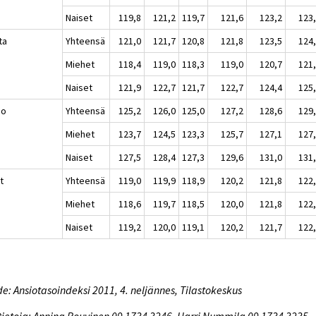
Naiset
119,8
121,2
119,7
121,6
123,2
123
ta
Yhteensä
121,0
121,7
120,8
121,8
123,5
124
Miehet
118,4
119,0
118,3
119,0
120,7
121
Naiset
121,9
122,7
121,7
122,7
124,4
125
io
Yhteensä
125,2
126,0
125,0
127,2
128,6
129
Miehet
123,7
124,5
123,3
125,7
127,1
127
Naiset
127,5
128,4
127,3
129,6
131,0
131
t
Yhteensä
119,0
119,9
118,9
120,2
121,8
122
Miehet
118,6
119,7
118,5
120,0
121,8
122
Naiset
119,2
120,0
119,1
120,2
121,7
122
e: Ansiotasoindeksi 2011, 4. neljännes, Tilastokeskus
tietoja: Annina Rouvinen 09 1734 3246, Harri Nummila 09 1734 3235,