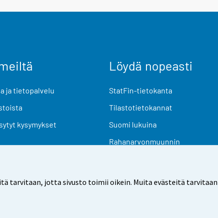
meiltä
Löydä nopeasti
 ja tietopalvelu
StatFin-tietokanta
stoista
Tilastotietokannat
sytyt kysymykset
Suomi lukuina
Rahanarvonmuunnin
Tulevat julkaisut
Tutkimusaineistot
arvitaan, jotta sivusto toimii oikein. Muita evästeitä tarvitaan
Käyttöehdot
Tietosuoja
Saavutettavuus
Tietoa sivu