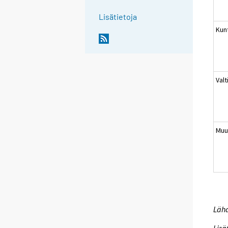
Lisätietoja
Kun
Valt
Muu
Lähd
Lisä