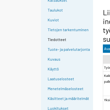
Katsaukset
Taulukot
Li
in
Kuviot
ty
Tietojen tarkentuminen
su
Tiedotteet
Ava
Tuote- ja palvelutarjonta
Kuvaus
Työ
Käyttö
Kaik
Laatuselosteet
pal
Menetelmäselosteet
Käsitteet ja määritelmät
Yksi
Luokitukset