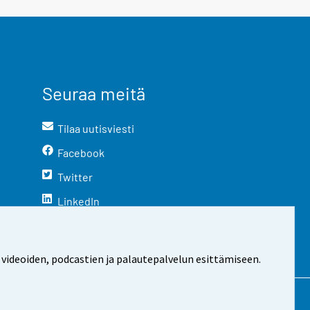
Seuraa meitä
Tilaa uutisviesti
Facebook
Twitter
LinkedIn
YouTube
Instagram
 videoiden, podcastien ja palautepalvelun esittämiseen.
stosta
Evästeasetukset