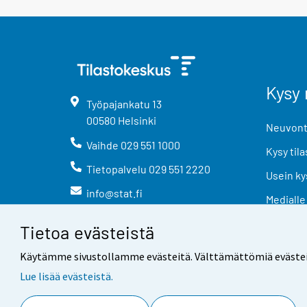
Kysy 
Työpajankatu
13
00580
Helsinki
Neuvonta
Vaihde
029 551 1000
Kysy tila
Tietopalvelu
029 551 2220
Usein ky
info@stat.fi
Medialle
Tietoa evästeistä
Käytämme sivustollamme evästeitä. Välttämättömiä evästeitä t
Lue lisää evästeistä.
Yhteystiedot
Palaute