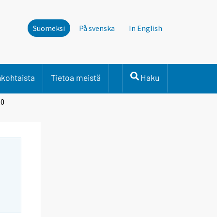
Suomeksi
På svenska
In English
nkohtaista
Tietoa meistä
Haku
00