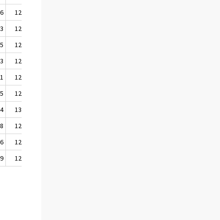
,6
125,2
123,4
,3
124,4
123,5
,5
121,6
120,7
,3
125,4
124,5
,1
129,3
128,6
,5
127,7
127,0
,4
131,7
130,9
,8
123,2
122,0
,6
123,1
121,9
,9
123,2
122,0