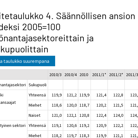
itetaulukko 4. Säännöllisen ansion
deksi 2005=100
önantajasektoreittain ja
kupuolittain
a taulukko suurempana
2010/3
2010/4
2010
2011/1*
2011/2*
2011/
nantajasektori
Sukupuoli
ki
Yhteensä
119,9
121,2
119,9
121,4
122,8
123
kansaajat
Miehet
118,6
120,0
118,7
120,2
121,5
121
Naiset
121,0
122,1
120,8
122,4
124,0
124
tyinen sektori
Yhteensä
119,1
120,6
119,2
120,9
122,2
122
Miehet
118,2
119,7
118,3
119,9
121,1
121