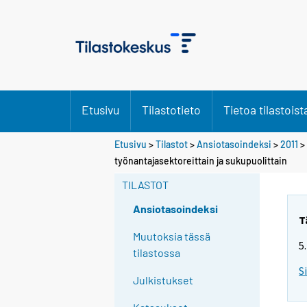
Etusivu
Tilastotieto
Tietoa tilastoist
Etusivu
>
Tilastot
>
Ansiotasoindeksi
>
2011
>
työnantajasektoreittain ja sukupuolittain
TILASTOT
Ansiotasoindeksi
T
Muutoksia tässä
5
tilastossa
S
Julkistukset