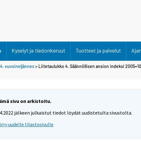
a
Kyselyt ja tiedonkeruut
Tuotteet ja palvelut
Aja
4. vuosineljännes
> Liitetaulukko 4. Säännöllisen ansion indeksi 2005=1
ämä sivu on arkistoitu.
.4.2022 jälkeen julkaistut tiedot löydät uudistetulta sivustolta.
iirry uudelle tilastosivulle