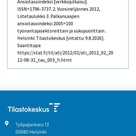
Ansiotasoindeksi [verkkojulkaisu].
ISSN=1796-3737.
2. Vuosineljännes
2012,
Liitetaulukko 3. Palkansaajien
ansiotasoindeksi 2005=100
työnantajasektoreittain ja sukupuolittain .
Helsinki: Tilastokeskus [viitattu: 9.8.2026].
Saantitapa:
https://stat.fi/til/ati/2012/02/ati_2012_02_20
12-08-31_tau_003_fi.html
Työpajankatu
13
00580
Helsinki