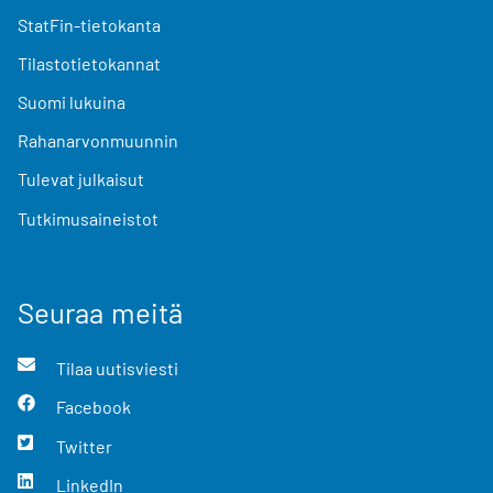
StatFin-tietokanta
Tilastotietokannat
Suomi lukuina
Rahanarvonmuunnin
Tulevat julkaisut
Tutkimusaineistot
Seuraa meitä
Tilaa uutisviesti
Facebook
Twitter
LinkedIn