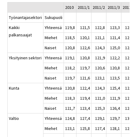
2010
2011/1
2011/2
2011/3
2011/4
Työnantajasektori
Sukupuoli
Kaikki
Yhteensä
119,8
121,5
122,8
123,3
124,5
palkansaajat
Miehet
118,5
120,1
121,1
121,4
122,8
Naiset
120,8
122,6
124,3
125,0
125,9
Yksityinen sektori
Yhteensä
119,1
120,8
121,9
122,2
123,8
Miehet
118,2
119,7
120,6
120,8
122,5
Naiset
119,7
121,6
123,1
123,5
124,9
Kunta
Yhteensä
120,8
122,4
124,3
125,4
125,6
Miehet
118,3
119,4
121,0
121,9
122,0
Naiset
121,7
123,4
125,3
126,4
126,7
Valtio
Yhteensä
124,8
127,4
129,1
129,7
130,2
Miehet
123,1
125,8
127,4
128,1
128,6