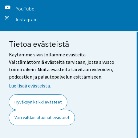
YouTube
Instagram
Tietoa evästeistä
Yhteystiedot
Käytämme sivustollamme evästeitä.
Palaute
Välttämättömiä evästeitä tarvitaan, jotta sivusto
toimii oikein. Muita evästeitä tarvitaan videoiden,
Käyttöehdot
podcastien ja palautepalvelun esittämiseen.
Tietosuoja
Lue lisää evästeistä.
Saavutettavuus
Hyväksyn kaikki evästeet
Tietoa sivustosta
Vain välttämättömät evästeet
Evästeasetukset