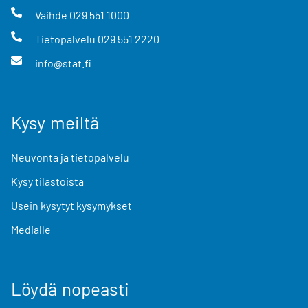
Vaihde
029 551 1000
Tietopalvelu
029 551 2220
info@stat.fi
Kysy meiltä
Neuvonta ja tietopalvelu
Kysy tilastoista
Usein kysytyt kysymykset
Medialle
Löydä nopeasti