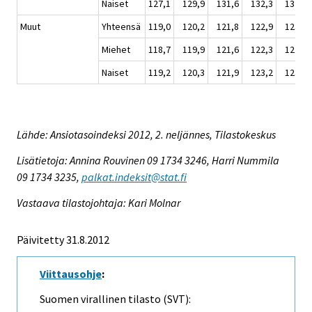
Naiset
127,1
129,9
131,6
132,3
132,8
Muut
Yhteensä
119,0
120,2
121,8
122,9
123,3
Miehet
118,7
119,9
121,6
122,3
122,7
Naiset
119,2
120,3
121,9
123,2
123,6
Lähde: Ansiotasoindeksi 2012, 2. neljännes, Tilastokeskus
Lisätietoja: Annina Rouvinen 09 1734 3246, Harri Nummila
09 1734 3235,
palkat.indeksit@stat.fi
Vastaava tilastojohtaja: Kari Molnar
Päivitetty 31.8.2012
Viittausohje
:
Suomen virallinen tilasto (SVT):