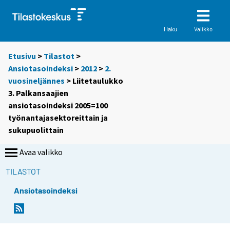
Valikko
Haku
Etusivu
>
Tilastot
>
Ansiotasoindeksi
>
2012
>
2.
vuosineljännes
> Liitetaulukko
3. Palkansaajien
ansiotasoindeksi 2005=100
työnantajasektoreittain ja
sukupuolittain
Avaa valikko
TILASTOT
Ansiotasoindeksi