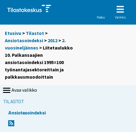
Valikko
Haku
Etusivu
>
Tilastot
>
Ansiotasoindeksi
>
2012
>
2.
vuosineljännes
> Liitetaulukko
10. Palkansaajien
ansiotasoindeksi 1995=100
työnantajasektoreittain ja
palkkausmuodoittain
Avaa valikko
TILASTOT
Ansiotasoindeksi