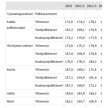
2010
2011/1
2011/2
2011/
Työnantajasektori
Palkkausmuoto
Kaikki
Yhteensä
171,8
174,2
176,1
176,
palkansaajat
Tuntipalkkaiset
167,3
169,1
170,4
170,
Kuukausipalkkaiset
173,2
175,8
177,9
178,
Yksityinen sektori
Yhteensä
172,8
175,2
176,9
177,
Tuntipalkkaiset
167,6
169,4
170,6
171,
Kuukausipalkkaiset
175,5
178,3
180,2
180,
Kunta
Yhteensä
167,0
169,2
171,8
173,
Tuntipalkkaiset
157,2
159,0
161,4
162,
Kuukausipalkkaiset
167,3
169,5
172,2
173,
Valtio
Yhteensä
180,0
183,9
186,2
187,
Muut
Yhteensä
162,1
163,7
165,9
167,