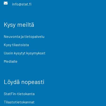
info@stat.fi
Kysy meiltä
Neuvonta ja tietopalvelu
Kysy tilastoista
Usein kysytyt kysymykset
Medialle
Löydä nopeasti
StatFin-tietokanta
Tilastotietokannat