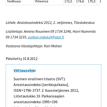
Teollisuus
Yhteensä
172,5
174,6
175,5
175,
Lähde: Ansiotasoindeksi 2012, 2. neljännes, Tilastokeskus
Lisätietoja: Annina Rouvinen 09 1734 3246, Harri Nummila
09 1734 3235,
palkat.indeksit@stat.fi
Vastaava tilastojohtaja: Kari Molnar
Päivitetty 31.8.2012
Viittausohje
:
Suomen virallinen tilasto (SVT):
Ansiotasoindeksi [verkkojulkaisu].
ISSN=1796-3737.
2. Vuosineljännes
2012,
Liitetaulukko 10. Palkansaajien
ansiotasoindeksi 1995=100