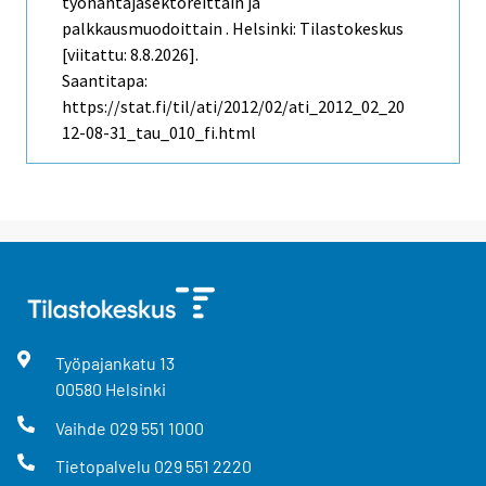
työnantajasektoreittain ja
palkkausmuodoittain . Helsinki: Tilastokeskus
[viitattu: 8.8.2026].
Saantitapa:
https://stat.fi/til/ati/2012/02/ati_2012_02_20
12-08-31_tau_010_fi.html
Työpajankatu
13
00580
Helsinki
Vaihde
029 551 1000
Tietopalvelu
029 551 2220