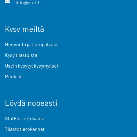
info@stat.fi
Kysy meiltä
Neuvonta ja tietopalvelu
Kysy tilastoista
Usein kysytyt kysymykset
Medialle
Löydä nopeasti
StatFin-tietokanta
Tilastotietokannat