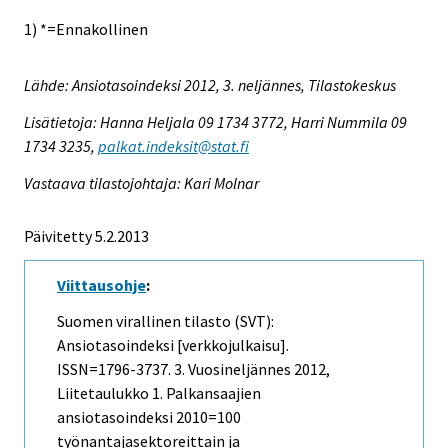
1) *=Ennakollinen
Lähde: Ansiotasoindeksi 2012, 3. neljännes, Tilastokeskus
Lisätietoja: Hanna Heljala 09 1734 3772, Harri Nummila 09
1734 3235,
palkat.indeksit@stat.fi
Vastaava tilastojohtaja: Kari Molnar
Päivitetty 5.2.2013
Viittausohje
:
Suomen virallinen tilasto (SVT):
Ansiotasoindeksi [verkkojulkaisu].
ISSN=1796-3737.
3. Vuosineljännes
2012,
Liitetaulukko 1. Palkansaajien
ansiotasoindeksi 2010=100
työnantajasektoreittain ja