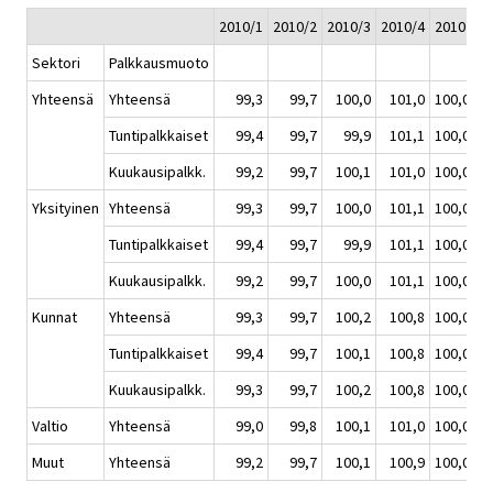
2010/1
2010/2
2010/3
2010/4
2010
2
Sektori
Palkkausmuoto
Yhteensä
Yhteensä
99,3
99,7
100,0
101,0
100,0
Tuntipalkkaiset
99,4
99,7
99,9
101,1
100,0
Kuukausipalkk.
99,2
99,7
100,1
101,0
100,0
Yksityinen
Yhteensä
99,3
99,7
100,0
101,1
100,0
Tuntipalkkaiset
99,4
99,7
99,9
101,1
100,0
Kuukausipalkk.
99,2
99,7
100,0
101,1
100,0
Kunnat
Yhteensä
99,3
99,7
100,2
100,8
100,0
Tuntipalkkaiset
99,4
99,7
100,1
100,8
100,0
Kuukausipalkk.
99,3
99,7
100,2
100,8
100,0
Valtio
Yhteensä
99,0
99,8
100,1
101,0
100,0
Muut
Yhteensä
99,2
99,7
100,1
100,9
100,0