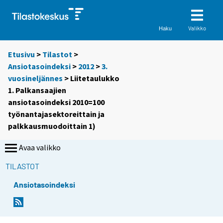
Valikko
Haku
Etusivu
>
Tilastot
>
Ansiotasoindeksi
>
2012
>
3.
vuosineljännes
> Liitetaulukko
1. Palkansaajien
ansiotasoindeksi 2010=100
työnantajasektoreittain ja
palkkausmuodoittain 1)
Avaa valikko
TILASTOT
Ansiotasoindeksi