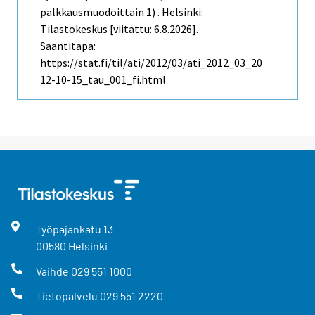
palkkausmuodoittain 1) . Helsinki:
Tilastokeskus [viitattu: 6.8.2026].
Saantitapa:
https://stat.fi/til/ati/2012/03/ati_2012_03_20
12-10-15_tau_001_fi.html
Työpajankatu
13
00580
Helsinki
Vaihde
029 551 1000
Tietopalvelu
029 551 2220