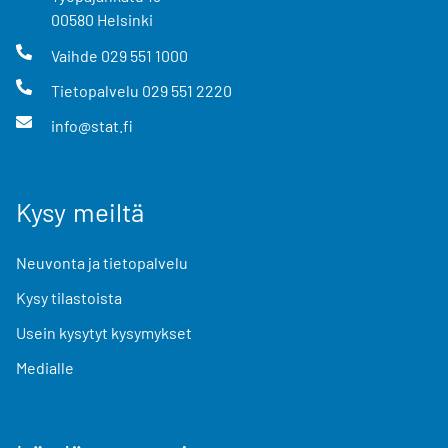
00580
Helsinki
Vaihde
029 551 1000
Tietopalvelu
029 551 2220
info@stat.fi
Kysy meiltä
Neuvonta ja tietopalvelu
Kysy tilastoista
Usein kysytyt kysymykset
Medialle