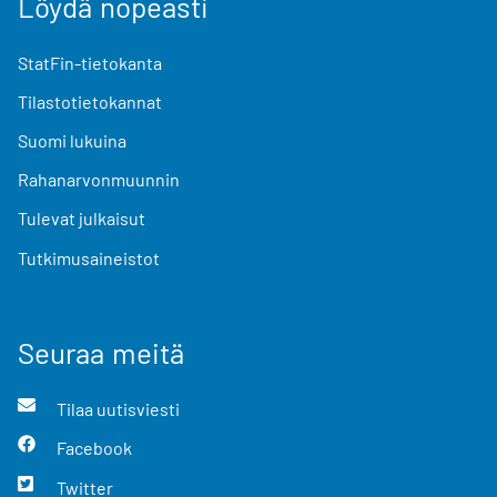
Löydä nopeasti
StatFin-tietokanta
Tilastotietokannat
Suomi lukuina
Rahanarvonmuunnin
Tulevat julkaisut
Tutkimusaineistot
Seuraa meitä
Tilaa uutisviesti
Facebook
Twitter