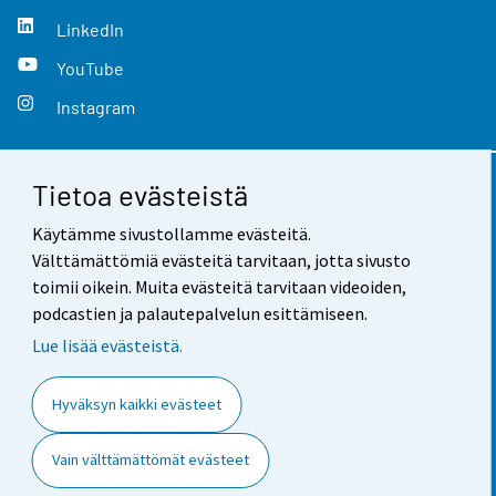
LinkedIn
YouTube
Instagram
Tietoa evästeistä
Yhteystiedot
Käytämme sivustollamme evästeitä.
Palaute
Välttämättömiä evästeitä tarvitaan, jotta sivusto
toimii oikein. Muita evästeitä tarvitaan videoiden,
Käyttöehdot
podcastien ja palautepalvelun esittämiseen.
Tietosuoja
Lue lisää evästeistä.
Saavutettavuus
Hyväksyn kaikki evästeet
Tietoa sivustosta
Vain välttämättömät evästeet
Evästeasetukset