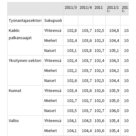
2011/3
2011/4
2011
2012/1
2012/2
1)
1)
Työnantajasektori
Sukupuoli
Kaikki
Yhteensä
102,8
103,7
102,5
104,8
105,8
palkansaajat
Miehet
102,4
103,6
102,3
104,4
105,4
Naiset
103,1
103,8
102,7
105,1
106,1
Yksityinen sektori
Yhteensä
102,4
103,7
102,4
104,3
105,5
Miehet
102,2
103,7
102,3
104,2
105,3
Naiset
102,6
103,7
102,5
104,4
105,8
Kunnat
Yhteensä
103,4
103,6
102,6
105,9
105,9
Miehet
102,7
102,7
102,0
105,0
105,0
Naiset
103,5
103,7
102,7
106,0
106,1
Valtio
Yhteensä
104,1
104,5
103,6
105,4
107,3
Miehet
104,1
104,4
103,6
105,4
107,3