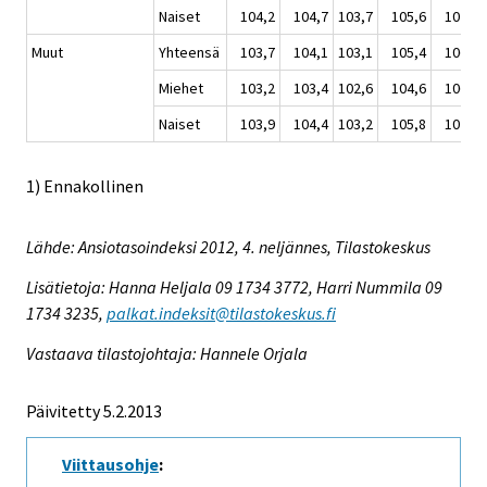
Naiset
104,2
104,7
103,7
105,6
107,5
Muut
Yhteensä
103,7
104,1
103,1
105,4
106,9
Miehet
103,2
103,4
102,6
104,6
106,2
Naiset
103,9
104,4
103,2
105,8
107,1
1) Ennakollinen
Lähde: Ansiotasoindeksi 2012, 4. neljännes, Tilastokeskus
Lisätietoja: Hanna Heljala 09 1734 3772, Harri Nummila 09
1734 3235,
palkat.indeksit@tilastokeskus.fi
Vastaava tilastojohtaja: Hannele Orjala
Päivitetty 5.2.2013
Viittausohje
: