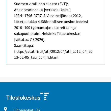
Suomen virallinen tilasto (SVT):
Ansiotasoindeksi [verkkojulkaisu].
ISSN=1796-3737.
4. Vuosineljännes
2012,
Liitetaulukko 4. Säännöllisen ansion indeksi
2010=100 työnantajasektoreittain ja
sukupuolittain . Helsinki: Tilastokeskus
[viitattu: 7.8.2026].
Saantitapa:
https://stat.fi/til/ati/2012/04/ati_2012_04_20
13-02-05_tau_004_fi.html
Työpajankatu
13