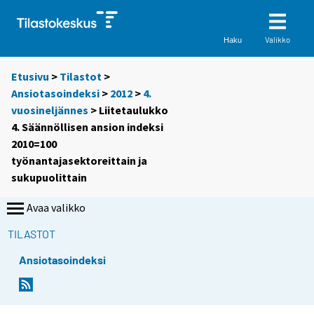
Valikko
Haku
Etusivu
>
Tilastot
>
Ansiotasoindeksi
>
2012
>
4.
vuosineljännes
> Liitetaulukko
4. Säännöllisen ansion indeksi
2010=100
työnantajasektoreittain ja
sukupuolittain
Avaa valikko
TILASTOT
Ansiotasoindeksi